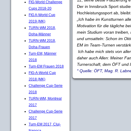
FIG-World Challenge
Der in Innsbruck Sport studi
Cups 2018-20
Hochleistungssport ab, bleib
FIG A-World Cup
„Ich habe im Kunstturnen alle
2019 (MK)
Motivation für die tägliche b
TURN-WM 2018,
mein Studium voran treiben, m
Doha-Männer
und umsatteln: Schon im Okt
TURN-WM 2018,
EM im Team-Turnen verstärk
Doha-Frauen
Ich habe mich stets von allen
Turn-EM, Männer
daher auch Allen: Meiner Fam
2018
Turnerschaft, dem ÖFT und la
Turn-EM Frauen 2018
* Quelle: ÖFT, Mag. R. Labn
FIG-A-World Cup
2018 (MK)
Challenge Cup-Serie
2018
TURN-WM, Montreal
2017
Challenge Cup-Serie
2017
Turn-EM 2017, Cluj-
Napoca