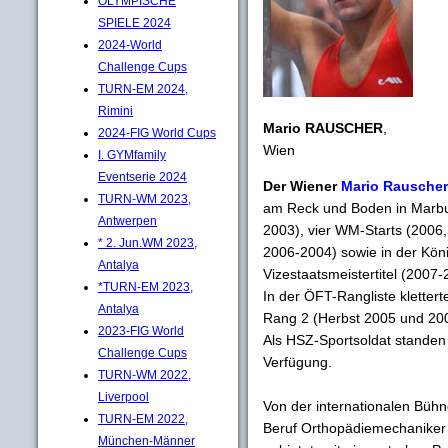
OLYMPISCHE
SPIELE 2024
2024-World
Challenge Cups
TURN-EM 2024,
Rimini
Mario RAUSCHER
,
2024-FIG World Cups
Wien
I. GYMfamily
Eventserie 2024
Der Wiener
Mario Rauscher
TURN-WM 2023,
am Reck und Boden in Marburg
Antwerpen
2003), vier WM-Starts (2006
* 2. Jun.WM 2023,
2006-2004) sowie in der Köni
Antalya
Vizestaatsmeistertitel (2007
*TURN-EM 2023,
In der ÖFT-Rangliste klettert
Antalya
Rang 2 (Herbst 2005 und 2004)
2023-FIG World
Als HSZ-Sportsoldat standen 
Challenge Cups
Verfügung.
TURN-WM 2022,
Liverpool
Von der internationalen Bühn
TURN-EM 2022,
Beruf Orthopädiemechaniker 
München-Männer