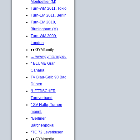
Montpellier (M)
Turn-WM 2011, Tokio
Turn-EM 2011, Berlin
Turn-EM 2010,
Birmingham (M)
Turn-WM 2009,
London
♦♦ GYMfamily
→ www.gymfamily.eu
* BLUME Gran
Canaria
TV Blau-Gelb 90 Bad
Düben
*LETTISCHER
Turnverband
* SV Halle, Turnen
männl.
*Berliner
Bärchenpokal
*TC 72 Leverkusen
♦♦ GYMmedia