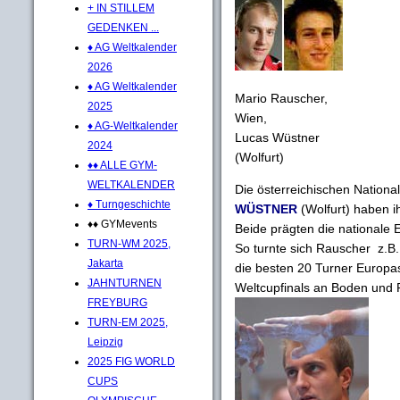
+ IN STILLEM
GEDENKEN ...
♦ AG Weltkalender
2026
♦ AG Weltkalender
Mario Rauscher,
2025
Wien,
♦ AG-Weltkalender
Lucas Wüstner
2024
(Wolfurt)
♦♦ ALLE GYM-
WELTKALENDER
Die österreichischen Nationa
♦ Turngeschichte
WÜSTNER
(Wolfurt) haben ih
♦♦ GYMevents
Beide prägten die nationale E
TURN-WM 2025,
So turnte sich Rauscher z.B
Jakarta
die besten 20 Turner Europas
JAHNTURNEN
Weltcupfinals an Boden und R
FREYBURG
TURN-EM 2025,
Leipzig
2025 FIG WORLD
CUPS