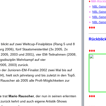
♦
IWA-Rückb
►
NBL-Sais
►
NBL-Sais
►
NBL-Sais
►
NBL-Sais
♦♦♦
Rückblic
blickt auf zwei Weltcup-Finalplätze (Rang 5 und 8
 2006), fünf Staatsmeistertitel (3x 2005, 2x
♦♦♦
, 2005, 2003 und 2001), vier EM-Teilnahmen (2008,
gsdisziplin Mehrkampf auf vier
-2005, 2003) zurück.
e der Junioren-EM-Finalist 2002 zwei Mal bis auf
, hielt sich jahrelang und bis zuletzt in den Top5.
Rauscher ab 2005 alle Profi-Möglichkeiten zur
♦♦♦
e trat
Mario Rauscher
, der nun in seinen erlernten
zurück kehrt und auch eigene Artistik-Shows