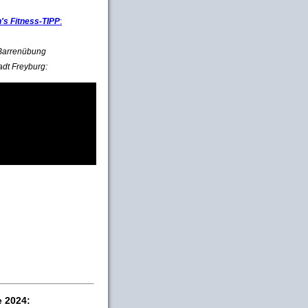
s Fitness-TIPP
:
e Barrenübung
adt Freyburg:
e 2024: