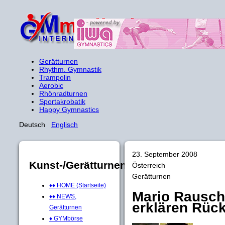
Gerätturnen
Rhythm. Gymnastik
Trampolin
Aerobic
Rhönradturnen
Sportakrobatik
Happy Gymnastics
Deutsch
Englisch
23. September 2008
Kunst-/Gerätturnen
Österreich
Gerätturnen
♦♦ HOME (Startseite)
Mario Rausch
♦♦ NEWS,
erklären Rückt
Gerätturnen
♦ GYMbörse