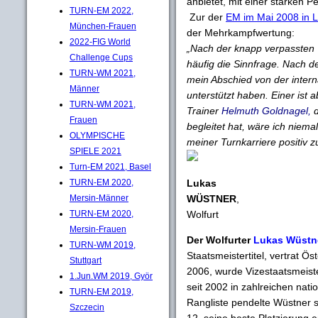
anbietet, mit einer starken 
TURN-EM 2022,
Zur der
EM im Mai 2008 in 
München-Frauen
der Mehrkampfwertung:
2022-FIG World
„Nach der knapp verpassten 
Challenge Cups
häufig die Sinnfrage. Nach d
TURN-WM 2021,
mein Abschied von der intern
Männer
unterstützt haben. Einer is
TURN-WM 2021,
Trainer
Helmuth Goldnagel,
d
Frauen
begleitet hat, wäre ich niema
OLYMPISCHE
meiner Turnkarriere positiv z
SPIELE 2021
Turn-EM 2021, Basel
Lukas
TURN-EM 2020,
WÜSTNER
,
Mersin-Männer
Wolfurt
TURN-EM 2020,
Mersin-Frauen
Der Wolfurter
Lukas Wüstn
TURN-WM 2019,
Staatsmeistertitel, vertrat 
Stuttgart
2006, wurde Vizestaatsmeis
1.Jun.WM 2019, Györ
seit 2002 in zahlreichen nati
TURN-EM 2019,
Rangliste pendelte Wüstner 
Szczecin
12, seine beste Platzierung e