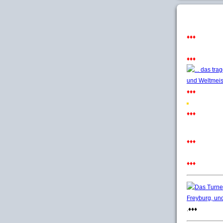
♦♦♦
♦♦♦
♦♦♦
♦♦♦
♦♦♦
♦♦♦
.♦♦♦