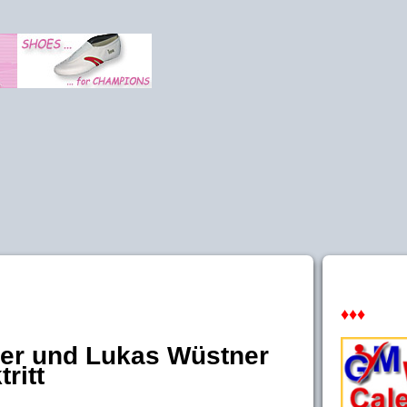
♦♦♦
er und Lukas Wüstner
ritt