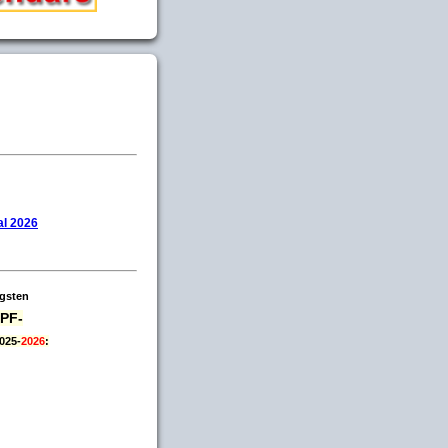
l 2026
igsten
PF-
025-
2026
: