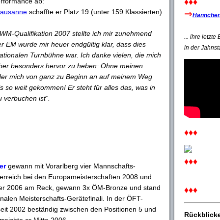
Performance ab:
♦♦♦
Lausanne
schaffte er Platz 19 (unter 159 Klassierten)
⇒
Hannchen'
WM-Qualifikation 2007 stellte ich mir zunehmend
... ihre letzt
er EM wurde mir heuer endgültig klar, dass dies
in der Jahnst
ationalen Turnbühne war. Ich danke vielen, die mich
t aber besonders hervor zu heben: Ohne meinen
er mich von ganz zu Beginn an auf meinem Weg
ls so weit gekommen! Er steht für alles das, was in
u verbuchen ist“.
♦♦♦
♦♦♦
er
gewann mit Vorarlberg vier Mannschafts-
Österreich bei den Europameisterschaften 2008 und
ter 2006 am Reck, gewann 3x ÖM-Bronze und stand
♦♦♦
onalen Meisterschafts-Gerätefinali. In der ÖFT-
seit 2002 beständig zwischen den Positionen 5 und
Rückblick
rreichte er Mitte 2006.