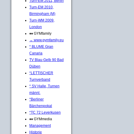
Turn-EM 2011, Berlin
Turn-EM 2010,
Birmingham (M)
Turn-WM 2009,
London
♦♦ GYMfamily
→ www.gymfamily.eu
* BLUME Gran
Canaria
TV Blau-Gelb 90 Bad
Düben
*LETTISCHER
Turnverband
* SV Halle, Turnen
männl.
*Berliner
Bärchenpokal
*TC 72 Leverkusen
♦♦ GYMmedia
Management
Historie