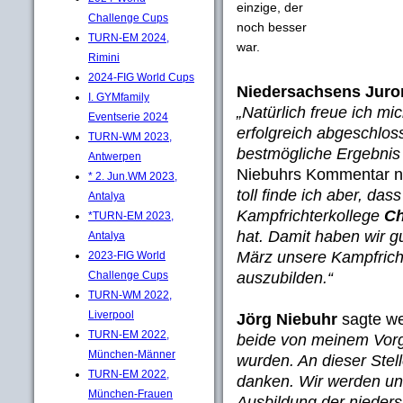
einzige, der
Challenge Cups
noch besser
TURN-EM 2024,
war.
Rimini
2024-FIG World Cups
Niedersachsens Jurore
I. GYMfamily
„Natürlich freue ich mi
Eventserie 2024
erfolgreich abgeschlos
TURN-WM 2023,
bestmögliche Ergebnis 
Antwerpen
Niebuhrs Kommentar n
* 2. Jun.WM 2023,
toll finde ich aber, das
Antalya
Kampfrichterkollege
Ch
*TURN-EM 2023,
hat. Damit haben wir 
Antalya
März unsere Kampfrich
2023-FIG World
auszubilden.“
Challenge Cups
TURN-WM 2022,
Liverpool
Jörg Niebuhr
sagte we
TURN-EM 2022,
beide von meinem Vor
München-Männer
wurden. An dieser Stel
TURN-EM 2022,
danken. Wir werden u
München-Frauen
Ausbildung der nieders