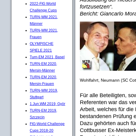
2022-FIG World
fortzusetzen“.
Challenge Cups
Bericht: Giancarlo Mora
TURN-WM 2021,
Männer
TURN-WM 2021,
Frauen
OLYMPISCHE
SPIELE 2021
Turn-EM 2021, Basel
TURN-EM 2020,
Mersin-Männer
TURN-EM 2020,
Wohlfahrt, Neumann (SC Cot
Mersin-Frauen
TURN-WM 2019,
Für alle Beteiligten, s
Stuttgart
Referenten war das ve
1.Jun.WM 2019, Györ
Arbeit, welches für die
TURN-EM 2019,
bestandenen Prüfung e
Szczecin
Dazu gehörten auch fü
FIG-World Challenge
Cottbusser Ex-Meister
Cups 2018-20