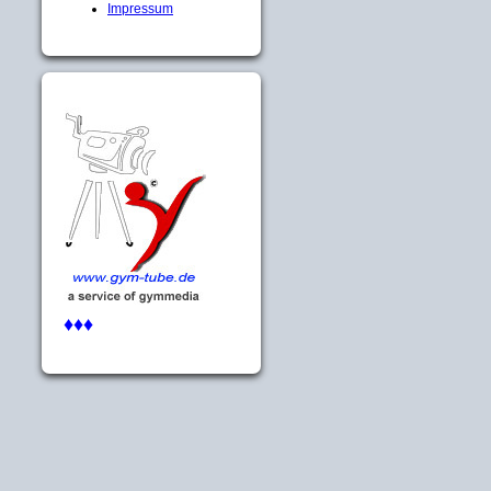
Impressum
♦♦♦