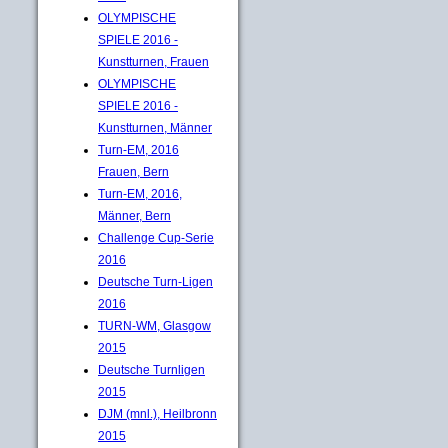
OLYMPISCHE
SPIELE 2016 -
Kunstturnen, Frauen
OLYMPISCHE
SPIELE 2016 -
Kunstturnen, Männer
Turn-EM, 2016
Frauen, Bern
Turn-EM, 2016,
Männer, Bern
Challenge Cup-Serie
2016
Deutsche Turn-Ligen
2016
TURN-WM, Glasgow
2015
Deutsche Turnligen
2015
DJM (mnl.), Heilbronn
2015