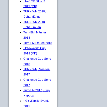
FIG A-World Cup
2019 (MK)
TURN-WM 2018,
Doha-Männer
TURN-WM 2018,
Doha-Frauen
Turn-EM, Männer
2018
Turn-EM Frauen 2018
FIG-A-World Cup
2018 (MK)
Challenge Cup-Serie
2018
TURN-WM, Montreal
2017
Challenge Cup-Serie
2017
Turn-EM 2017, Cluj-
Napoca
* GYMfamily-Events
2016