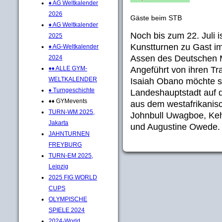
♦ AG Weltkalender
2026
Gäste beim STB
♦ AG Weltkalender
Noch bis zum 22. Juli i
2025
Kunstturnen zu Gast im
♦ AG-Weltkalender
Assen des Deutschen M
2024
Angeführt von ihren Tr
♦♦ ALLE GYM-
WELTKALENDER
Isaiah Obano möchte s
♦ Turngeschichte
Landeshauptstadt auf d
♦♦ GYMevents
aus dem westafrikanisc
TURN-WM 2025,
Johnbull Uwagboe, Ke
Jakarta
und Augustine Owede.
JAHNTURNEN
FREYBURG
TURN-EM 2025,
Leipzig
2025 FIG WORLD
CUPS
OLYMPISCHE
SPIELE 2024
2024-World