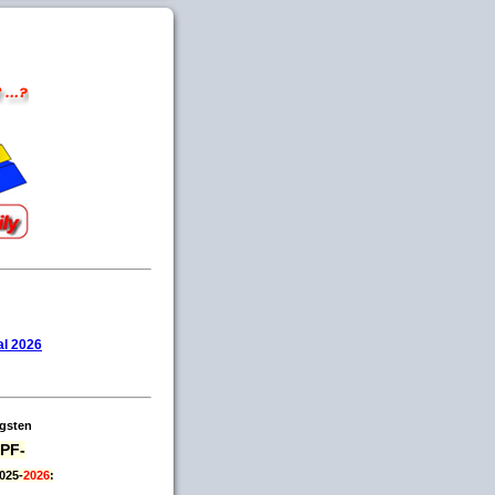
l 2026
igsten
PF-
025-
2026
: