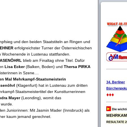
fsieg und den beiden Staatstiteln an Ringen und
LEHNER
erfolgreichster Turner der Österreichischen
m Wochenende in Lustenau stattfanden.
 HASENÖHRL
blieb am Finaltag ohne Titel. Dafür
nen
Lisa Ecker
(Balken, Boden) und
Thersa PIRKA
terinnen in Szene....
ten Mal Mehrkampf-Staatsmeisterin
34. Berliner
asenöhrl
(Klagenfurt) hat in Lustenau zum dritten
Bärchenpoka
rkampf-Staatsmeistertitel der Kunstturnerinnen
♦♦♦
ndra Mayer
(Leonding), womit das
 wurde.
►
Die wicht
en Juniorinnen: Mit Jasmin Mader (Innsbruck) als
MEHRKAM
rher kaum jemand gerechnet.
RESULTATE 2