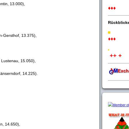
ntin, 13.000),
♦♦♦
Rückblick
-Gersthof, 13.375),
♦♦♦
++ +
z Lustenau, 15.050),
nserndorf, 14.225).
n, 14.650),