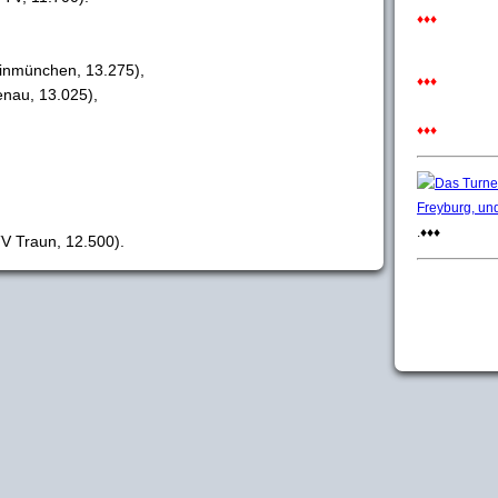
♦♦♦
einmünchen, 13.275),
♦♦♦
enau, 13.025),
♦♦♦
.♦♦♦
V Traun, 12.500).