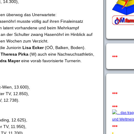
, 14.300),
en überwog das Unerwartete:
enöhrl musste völlig auf ihren Finaleinsatz
rem latent vorhandene und beim Mehrkampf
 an der Schulter zwang Hasenöhrl im Hinblick auf
n Wochen zum Verzicht.
die Juniorin
Lisa Ecker
(OÖ, Balken, Boden).
t
Theresa Pirka
(W) auch eine Nachwuchsathletin,
♦♦♦
dra Mayer
eine vorab favorisierte Turnerin.
t-Wien, 13.600),
♦♦♦
er TV, 12.850),
V, 12.738).
♦♦♦
ding, 12.625),
♦♦♦
r TV, 11.950),
 TV, 11.700).