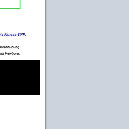
s Fitness-TIPP
:
e Barrenübung
adt Freyburg: