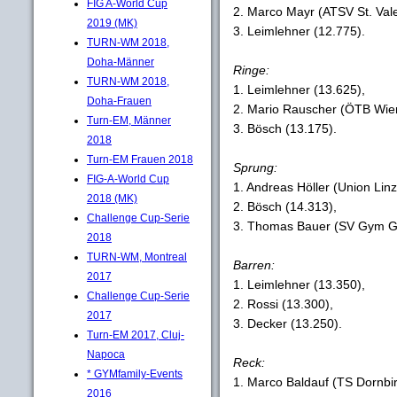
FIG A-World Cup
2. Marco Mayr (ATSV St. Vale
2019 (MK)
3. Leimlehner (12.775).
TURN-WM 2018,
Doha-Männer
Ringe:
TURN-WM 2018,
1. Leimlehner (13.625),
Doha-Frauen
2. Mario Rauscher (ÖTB Wien
Turn-EM, Männer
3. Bösch (13.175).
2018
Turn-EM Frauen 2018
Sprung:
FIG-A-World Cup
1. Andreas Höller (Union Lin
2018 (MK)
2. Bösch (14.313),
Challenge Cup-Serie
3. Thomas Bauer (SV Gym Gä
2018
TURN-WM, Montreal
Barren:
2017
1. Leimlehner (13.350),
Challenge Cup-Serie
2. Rossi (13.300),
2017
3. Decker (13.250).
Turn-EM 2017, Cluj-
Napoca
Reck:
* GYMfamily-Events
1. Marco Baldauf (TS Dornbir
2016