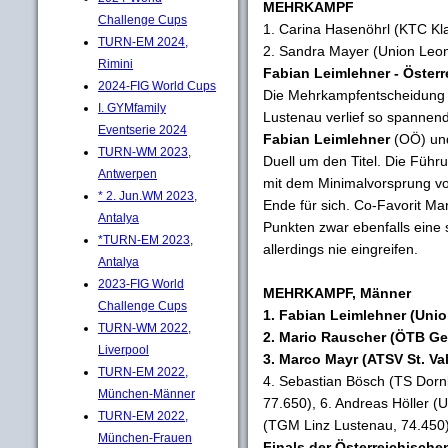
MEHRKAMPF
Challenge Cups
1. Carina Hasenöhrl (KTC Kla
TURN-EM 2024,
2. Sandra Mayer (Union Leon
Rimini
Fabian Leimlehner - Öster
2024-FIG World Cups
Die Mehrkampfentscheidung d
I. GYMfamily
Lustenau verlief so spannend
Eventserie 2024
Fabian Leimlehner
(OÖ) u
TURN-WM 2023,
Duell um den Titel. Die Füh
Antwerpen
mit dem Minimalvorsprung vo
* 2. Jun.WM 2023,
Ende für sich. Co-Favorit Ma
Antalya
Punkten zwar ebenfalls eine 
*TURN-EM 2023,
allerdings nie eingreifen.
Antalya
2023-FIG World
MEHRKAMPF, Männer
Challenge Cups
1. Fabian Leimlehner (Unio
TURN-WM 2022,
2. Mario Rauscher (ÖTB Ger
Liverpool
3. Marco Mayr (ATSV St. Val
TURN-EM 2022,
4. Sebastian Bösch (TS Dornb
München-Männer
77.650), 6. Andreas Höller (
TURN-EM 2022,
(TGM Linz Lustenau, 74.450)
München-Frauen
Finals der Österreichische