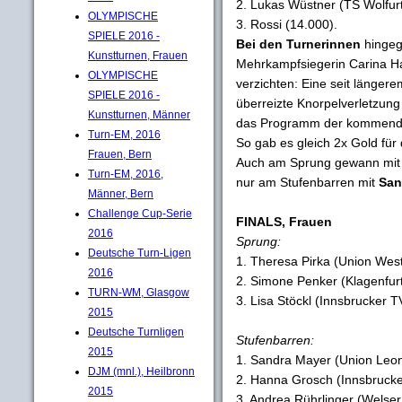
2. Lukas Wüstner (TS Wolfurt
OLYMPISCHE
3. Rossi (14.000).
SPIELE 2016 -
Bei den Turnerinnen
hingeg
Kunstturnen, Frauen
Mehrkampfsiegerin Carina Has
OLYMPISCHE
verzichten: Eine seit länge
SPIELE 2016 -
überreizte Knorpelverletzung
Kunstturnen, Männer
das Programm der kommende
Turn-EM, 2016
So gab es gleich 2x Gold für 
Frauen, Bern
Auch am Sprung gewann mi
Turn-EM, 2016,
nur am Stufenbarren mit
San
Männer, Bern
Challenge Cup-Serie
FINALS, Frauen
2016
Sprung:
Deutsche Turn-Ligen
1. Theresa Pirka (Union Wes
2016
2. Simone Penker (Klagenfurt
TURN-WM, Glasgow
3. Lisa Stöckl (Innsbrucker T
2015
Deutsche Turnligen
Stufenbarren:
2015
1. Sandra Mayer (Union Leon
DJM (mnl.), Heilbronn
2. Hanna Grosch (Innsbrucke
2015
3. Andrea Rührlinger (Welser