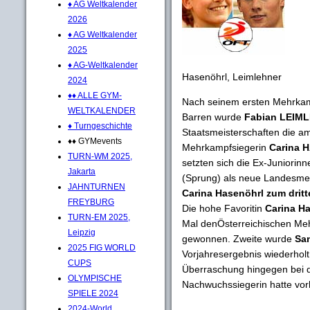
♦ AG Weltkalender
2026
♦ AG Weltkalender
2025
♦ AG-Weltkalender
Hasenöhrl, Leimlehner
2024
♦♦ ALLE GYM-
Nach seinem ersten Mehrkamp
WELTKALENDER
Barren wurde
Fabian LEIM
♦ Turngeschichte
Staatsmeisterschaften die a
♦♦ GYMevents
Mehrkampfsiegerin
Carina
TURN-WM 2025,
setzten sich die Ex-Juniorin
Jakarta
(Sprung) als neue Landesmeis
JAHNTURNEN
Carina Hasenöhrl zum drit
FREYBURG
Die hohe Favoritin
Carina H
TURN-EM 2025,
Mal denÖsterreichischen Meh
Leipzig
gewonnen. Zweite wurde
Sa
2025 FIG WORLD
Vorjahresergebnis wiederholt
CUPS
Überraschung hingegen bei d
OLYMPISCHE
Nachwuchssiegerin hatte vo
SPIELE 2024
2024-World