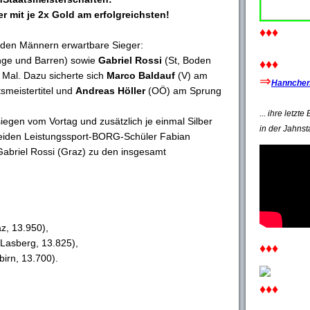
r mit je 2x Gold am erfolgreichsten!
♦♦♦
i den Männern erwartbare Sieger:
ge und Barren) sowie
Gabriel Rossi
(St, Boden
♦♦♦
 Mal. Dazu sicherte sich
Marco Baldauf
(V) am
⇒
Hannchen'
tsmeistertitel und
Andreas Höller
(OÖ) am Sprung
... ihre letzt
egen vom Vortag und zusätzlich je einmal Silber
in der Jahnst
beiden Leistungssport-BORG-Schüler Fabian
Gabriel Rossi (Graz) zu den insgesamt
az, 13.950),
 Lasberg, 13.825),
♦♦♦
irn, 13.700).
♦♦♦