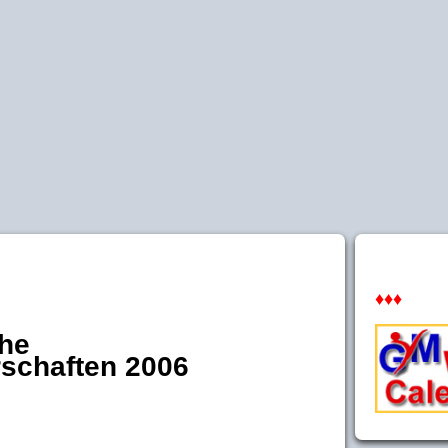
♦♦♦
che
rschaften 2006