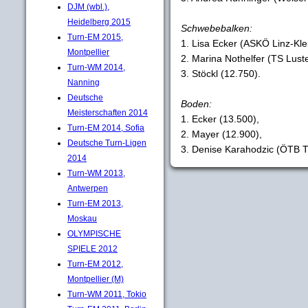
DJM (wbl.),
Heidelberg 2015
Schwebebalken:
Turn-EM 2015,
1. Lisa Ecker (ASKÖ Linz-Kl
Montpellier
2. Marina Nothelfer (TS Lust
Turn-WM 2014,
3. Stöckl (12.750).
Nanning
Deutsche
Boden:
Meisterschaften 2014
1. Ecker (13.500),
Turn-EM 2014, Sofia
2. Mayer (12.900),
Deutsche Turn-Ligen
3. Denise Karahodzic (ÖTB T
2014
Turn-WM 2013,
Antwerpen
Turn-EM 2013,
Moskau
OLYMPISCHE
SPIELE 2012
Turn-EM 2012,
Montpellier (M)
Turn-WM 2011, Tokio