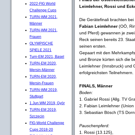
2022-FIG World
Leimlehner, Rossi und Ecke
Challenge Cups
TURN-WM 2021,
Die Gerätefinali brachten be
Männer
Fabian Leimlehner
(OÖ, Rin
TURN-WM 2021,
und Pferd) gewannen je zwei
Frauen
Reck seinen bereits 23. Staa
OLYMPISCHE
seinen ersten.
SPIELE 2021
Gepaart mit den Mehrkampfsi
Turn-EM 2021, Basel
und Bronze kürten sich die 
TURN-EM 2020,
Leimlehner (Innsbruck) und 
Mersin-Männer
erfolgreichsten Teilnehmern.
TURN-EM 2020,
Mersin-Frauen
FINALS, Männer
TURN-WM 2019,
Boden:
Stuttgart
1. Gabriel Rossi (Allg. TV Gr
1.Jun.WM 2019, Györ
2. Fabian Leimlehner (Union
TURN-EM 2019,
3. Sebastian Bösch (TS Dornb
Szczecin
FIG-World Challenge
Pauschenpferd:
Cups 2018-20
1. Rossi (13.125),