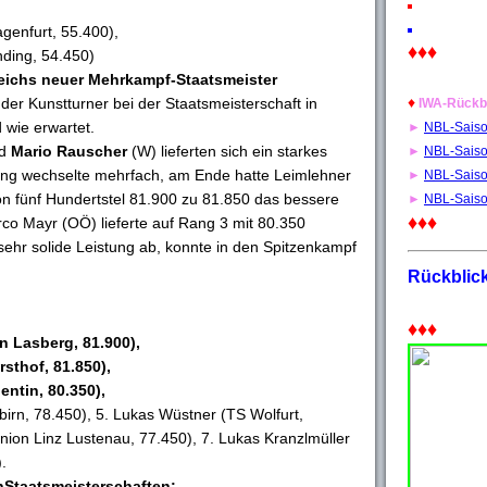
genfurt, 55.400),
♦♦♦
ding, 54.450)
reichs neuer Mehrkampf-Staatsmeister
♦
er Kunstturner bei der Staatsmeisterschaft in
IWA-Rückb
 wie erwartet.
►
NBL-Sais
nd
Mario Rauscher
(W) lieferten sich ein starkes
►
NBL-Sais
rung wechselte mehrfach, am Ende hatte Leimlehner
►
NBL-Sais
n fünf Hundertstel 81.900 zu 81.850 das bessere
►
NBL-Sais
♦♦♦
rco Mayr (OÖ) lieferte auf Rang 3 mit 80.350
sehr solide Leistung ab, konnte in den Spitzenkampf
Rückblic
♦♦♦
n Lasberg, 81.900),
sthof, 81.850),
entin, 80.350),
irn, 78.450), 5. Lukas Wüstner (TS Wolfurt,
Union Linz Lustenau, 77.450), 7. Lukas Kranzlmüller
.
nStaatsmeisterschaften: