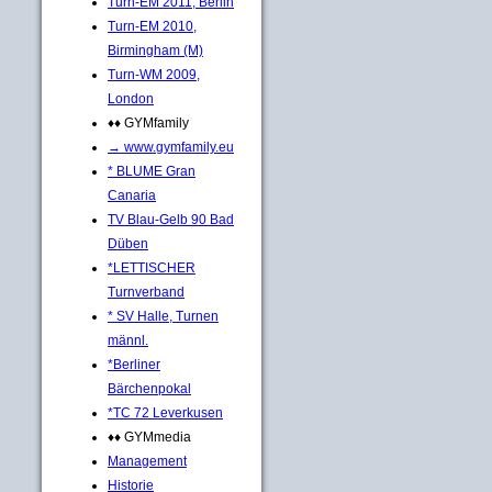
Turn-EM 2011, Berlin
Turn-EM 2010,
Birmingham (M)
Turn-WM 2009,
London
♦♦ GYMfamily
→ www.gymfamily.eu
* BLUME Gran
Canaria
TV Blau-Gelb 90 Bad
Düben
*LETTISCHER
Turnverband
* SV Halle, Turnen
männl.
*Berliner
Bärchenpokal
*TC 72 Leverkusen
♦♦ GYMmedia
Management
Historie