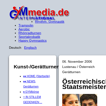
Gerätturnen
Rhythm. Gymnastik
Trampolin
Aerobic
Rhönradturnen
Sportakrobatik
Happy Gymnastics
Deutsch
Englisch
06. November 2006
Kunst-/Gerätturnen
Lustenau / Österreich
Gerätturnen
♦♦ HOME (Startseite)
Österreichis
♦♦ NEWS,
Staatsmeiste
Gerätturnen
♦ GYMbörse
+ IN STILLEM
GEDENKEN ...