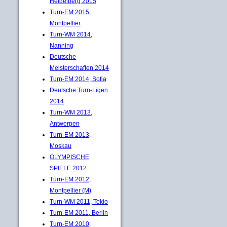
Heidelberg 2015
Turn-EM 2015,
Montpellier
Turn-WM 2014,
Nanning
Deutsche
Meisterschaften 2014
Turn-EM 2014, Sofia
Deutsche Turn-Ligen
2014
Turn-WM 2013,
Antwerpen
Turn-EM 2013,
Moskau
OLYMPISCHE
SPIELE 2012
Turn-EM 2012,
Montpellier (M)
Turn-WM 2011, Tokio
Turn-EM 2011, Berlin
Turn-EM 2010,