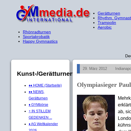
Gerätturnen
Rhythm. Gymnast
Trampolin
Aerobic
Rhönradturnen
Sportakrobatik
Happy Gymnastics
De
29. März 2012
Indianap
Kunst-/Gerätturnen
Olympiasieger Pau
♦♦ HOME (Startseite)
♦♦ NEWS,
Mehrk
Gerätturnen
erklär
♦ GYMbörse
ab, si
+ IN STILLEM
GEDENKEN ...
London
♦ AG Weltkalender
kühnst
2026