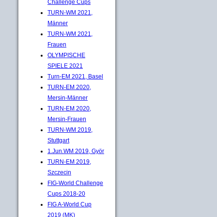
Challenge Cups
TURN-WM 2021,
Männer
TURN-WM 2021,
Frauen
OLYMPISCHE
SPIELE 2021
Turn-EM 2021, Basel
TURN-EM 2020,
Mersin-Männer
TURN-EM 2020,
Mersin-Frauen
TURN-WM 2019,
Stuttgart
1.Jun.WM 2019, Györ
TURN-EM 2019,
Szczecin
FIG-World Challenge
Cups 2018-20
FIG A-World Cup
2019 (MK)