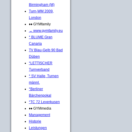
Birmingham (M)
Turn-WM 2009,
London
♦♦ GYMfamily
→ www.gymfamily.eu
* BLUME Gran
Canaria
TV Blau-Gelb 90 Bad
Düben
*LETTISCHER
Turnverband
* SV Halle, Turnen
männl.
*Berliner
Bärchenpokal
*TC 72 Leverkusen
♦♦ GYMmedia
Management
Historie
Leistungen