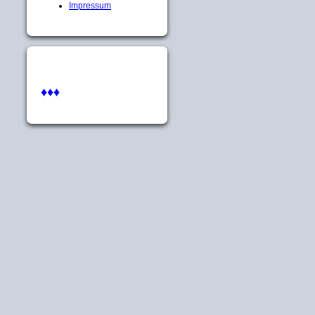
Impressum
♦♦♦