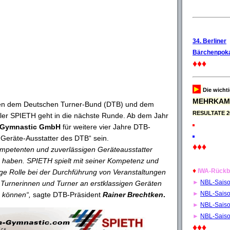
34. Berliner
Bärchenpoka
♦♦♦
►
Die wicht
MEHRKAM
en dem Deutschen Turner-Bund (DTB) und dem
RESULTATE 2
ller SPIETH geht in die nächste Runde. Ab dem Jahr
 Gymnastic GmbH
für weitere vier Jahre DTB-
r Geräte-Ausstatter des DTB“ sein.
♦♦♦
ompetenten und zuverlässigen Geräteausstatter
u haben. SPIETH spielt mit seiner Kompetenz und
♦
IWA-Rückb
ge Rolle bei der Durchführung von Veranstaltungen
►
NBL-Sais
 Turnerinnen und Turner an erstklassigen Geräten
►
NBL-Sais
n können“,
sagte DTB-Präsident
Rainer Brechtken
.
►
NBL-Sais
►
NBL-Sais
♦♦♦