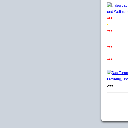
♦♦♦
♦♦♦
♦♦♦
♦♦♦
.♦♦♦