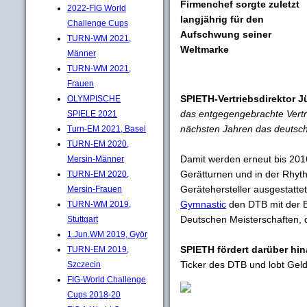
Firmenchef sorgte zuletzt
2022-FIG World
langjährig für den
Challenge Cups
Aufschwung seiner
TURN-WM 2021,
Weltmarke
Männer
TURN-WM 2021,
Frauen
SPIETH-Vertriebsdirektor J
OLYMPISCHE
das entgegengebrachte Vertr
SPIELE 2021
nächsten Jahren das deutsch
Turn-EM 2021, Basel
TURN-EM 2020,
Damit werden erneut bis 201
Mersin-Männer
Gerätturnen und in der Rhyt
TURN-EM 2020,
Gerätehersteller ausgestatte
Mersin-Frauen
Gymnastic
den DTB mit der Be
TURN-WM 2019,
Deutschen Meisterschaften,
Stuttgart
1.Jun.WM 2019, Györ
SPIETH fördert darüber hi
TURN-EM 2019,
Ticker des DTB und lobt Gel
Szczecin
FIG-World Challenge
Cups 2018-20