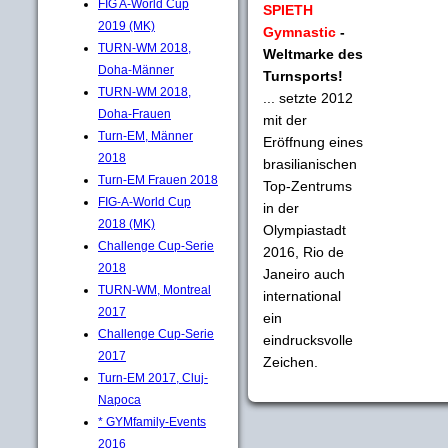
FIG A-World Cup
SPIETH
2019 (MK)
Gymnastic
-
TURN-WM 2018,
Weltmarke des
Doha-Männer
Turnsports!
TURN-WM 2018,
... setzte 2012
Doha-Frauen
mit der
Turn-EM, Männer
Eröffnung eines
2018
brasilianischen
Turn-EM Frauen 2018
Top-Zentrums
FIG-A-World Cup
in der
2018 (MK)
Olympiastadt
Challenge Cup-Serie
2016, Rio de
2018
Janeiro auch
TURN-WM, Montreal
international
2017
ein
Challenge Cup-Serie
eindrucksvolle
2017
Zeichen.
Turn-EM 2017, Cluj-
Napoca
* GYMfamily-Events
2016