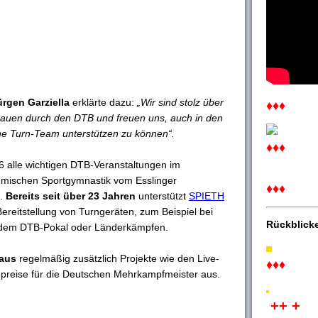
ürgen Garziella
erklärte dazu:
„Wir sind stolz über
♦♦♦
auen durch den DTB und freuen uns, auch in den
e Turn-Team unterstützen zu können“.
♦♦♦
6 alle wichtigen DTB-Veranstaltungen im
hmischen Sportgymnastik vom Esslinger
♦♦♦
t.
Bereits seit über 23 Jahren
unterstützt
SPIETH
reitstellung von Turngeräten, zum Beispiel bei
Rückblick
 dem DTB-Pokal oder Länderkämpfen.
naus
regelmäßig zusätzlich Projekte wie den Live-
♦♦♦
dpreise für die Deutschen Mehrkampfmeister aus.
++ +