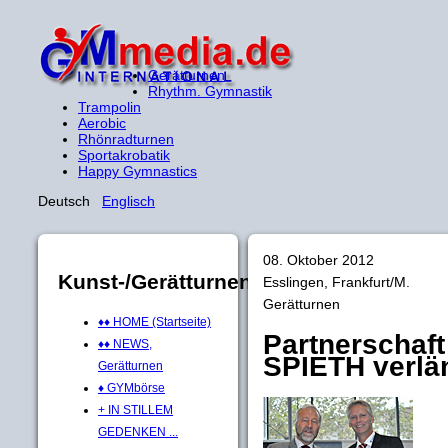
Gerätturnen
Rhythm. Gymnastik
Trampolin
Aerobic
Rhönradturnen
Sportakrobatik
Happy Gymnastics
Deutsch
Englisch
08. Oktober 2012
Kunst-/Gerätturnen
Esslingen, Frankfurt/M.
Gerätturnen
♦♦ HOME (Startseite)
Partnerschaf
♦♦ NEWS,
SPIETH verlä
Gerätturnen
♦ GYMbörse
+ IN STILLEM
GEDENKEN ...