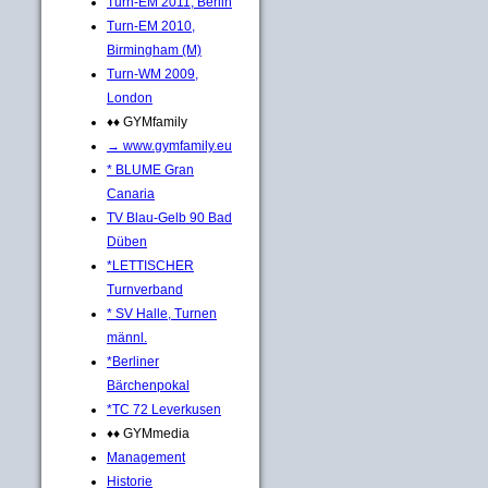
Turn-EM 2011, Berlin
Turn-EM 2010,
Birmingham (M)
Turn-WM 2009,
London
♦♦ GYMfamily
→ www.gymfamily.eu
* BLUME Gran
Canaria
TV Blau-Gelb 90 Bad
Düben
*LETTISCHER
Turnverband
* SV Halle, Turnen
männl.
*Berliner
Bärchenpokal
*TC 72 Leverkusen
♦♦ GYMmedia
Management
Historie