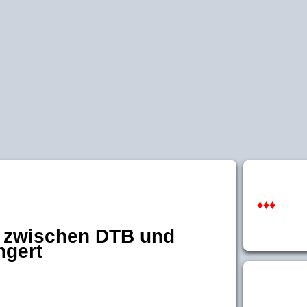
♦♦♦
t zwischen DTB und
ngert