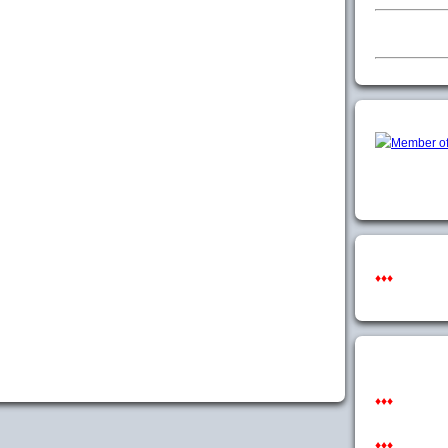
♦♦♦
♦♦♦
♦♦♦