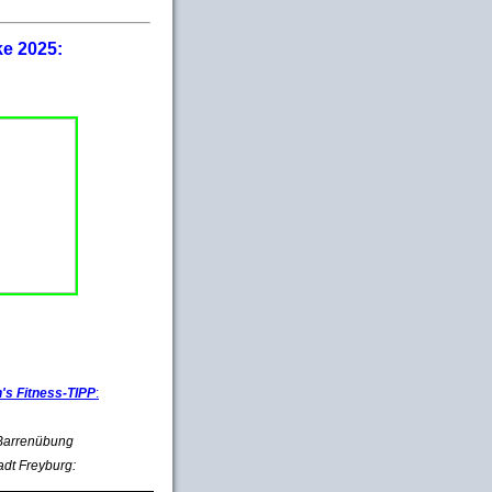
ke 2025:
s Fitness-TIPP
:
e Barrenübung
adt Freyburg: