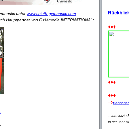
Rückblic
Gymnastic unter
www.spieth-gymnastic.com
 auch Hauptpartner von GYMmedia INTERNATIONAL:
♦♦♦
♦♦♦
♦♦♦
⇒
Hannchen'
s
... ihre letzt
in der Jahnst
x-