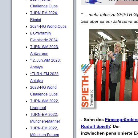
Challenge Cups
TURN-EM 2024,
* ... mehr Infos zu SPIETH 
Rimini
Seit über einem Jahrzehnt
2024-FIG World Cups
I. GYMfamily
Eventserie 2024
TURN-WM 2023,
Antwerpen
* 2. Jun.WM 2023,
Antalya
*TURN-EM 2023,
Antalya
2023-FIG World
Challenge Cups
TURN-WM 2022,
Liverpool
TURN-EM 2022,
- Sohn des
Firmengründer
München-Männer
Rudolf Spieth
: Der
TURN-EM 2022,
inzwischen pensionierte E
München-Frauen