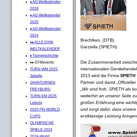
♦ AG Weltkalender
2026
♦ AG Weltkalender
2025
♦ AG-Weltkalender
2024
Brechtken, (DTB),
♦♦ ALLE GYM-
Garziella (SPIETH)
WELTKALENDER
♦ Turngeschichte
Die Zusammenarbeit zwisch
♦♦ GYMevents
internationalen Geräteherste
TURN-WM 2025,
2013 wird die Firma
SPIETH
Jakarta
Partner und damit „Offizielle
JAHNTURNEN
„Wir sind froh, SPIETH als k
FREYBURG
weiterhin an unserer Seite z
TURN-EM 2025,
großen Erfahrung eine wichti
Leipzig
und sorgt dafür, dass unsere
2025 FIG WORLD
erstklassige Leistung bringe
CUPS
OLYMPISCHE
SPIELE 2024
2024-World