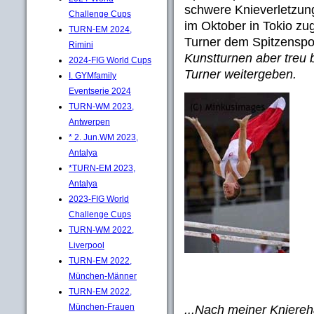
schwere Knieverletzung
Challenge Cups
im Oktober in Tokio zu
TURN-EM 2024,
Turner dem Spitzenspo
Rimini
Kunstturnen aber treu 
2024-FIG World Cups
Turner weitergeben.
I. GYMfamily
Eventserie 2024
TURN-WM 2023,
Antwerpen
* 2. Jun.WM 2023,
Antalya
*TURN-EM 2023,
Antalya
2023-FIG World
Challenge Cups
TURN-WM 2022,
Liverpool
TURN-EM 2022,
München-Männer
TURN-EM 2022,
München-Frauen
...Nach meiner Kniereha