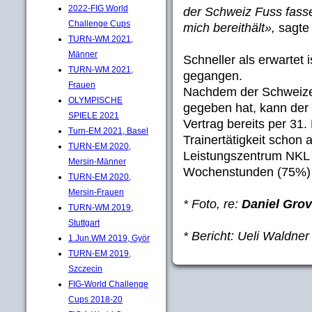
2022-FIG World
der Schweiz Fuss fasse
Challenge Cups
mich bereithält»,
sagt
TURN-WM 2021,
Männer
Schneller als erwartet 
TURN-WM 2021,
gegangen.
Frauen
Nachdem der Schweizer
OLYMPISCHE
gegeben hat, kann der 
SPIELE 2021
Vertrag bereits per 31
Turn-EM 2021, Basel
Trainertätigkeit schon
TURN-EM 2020,
Leistungszentrum NKL 
Mersin-Männer
Wochenstunden (75%)
TURN-EM 2020,
Mersin-Frauen
* Foto, re:
Daniel Gro
TURN-WM 2019,
Stuttgart
* Bericht: Ueli Waldner
1.Jun.WM 2019, Györ
TURN-EM 2019,
Szczecin
FIG-World Challenge
Cups 2018-20