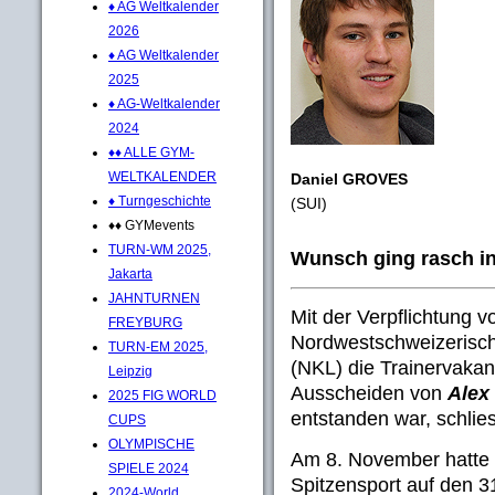
♦ AG Weltkalender
2026
♦ AG Weltkalender
2025
♦ AG-Weltkalender
2024
♦♦ ALLE GYM-
WELTKALENDER
Daniel GROVES
♦ Turngeschichte
(SUI)
♦♦ GYMevents
TURN-WM 2025,
Wunsch ging rasch in
Jakarta
JAHNTURNEN
Mit der Verpflichtung 
FREYBURG
Nordwestschweizerisch
TURN-EM 2025,
(NKL) die Trainervaka
Leipzig
Ausscheiden von
Alex
2025 FIG WORLD
entstanden war, schlie
CUPS
OLYMPISCHE
Am 8. November hatte 
SPIELE 2024
Spitzensport auf den 
2024-World