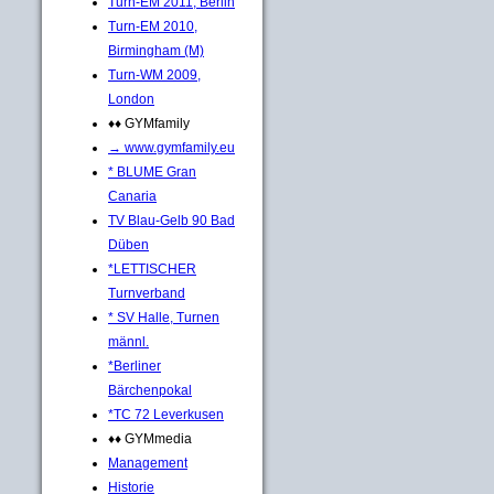
Turn-EM 2011, Berlin
Turn-EM 2010,
Birmingham (M)
Turn-WM 2009,
London
♦♦ GYMfamily
→ www.gymfamily.eu
* BLUME Gran
Canaria
TV Blau-Gelb 90 Bad
Düben
*LETTISCHER
Turnverband
* SV Halle, Turnen
männl.
*Berliner
Bärchenpokal
*TC 72 Leverkusen
♦♦ GYMmedia
Management
Historie