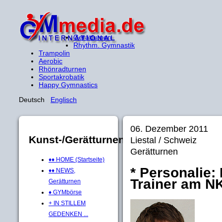
Gerätturnen
Rhythm. Gymnastik
Trampolin
Aerobic
Rhönradturnen
Sportakrobatik
Happy Gymnastics
Deutsch
Englisch
06. Dezember 2011
Kunst-/Gerätturnen
Liestal / Schweiz
Gerätturnen
♦♦ HOME (Startseite)
* Personalie:
♦♦ NEWS,
Trainer am NK
Gerätturnen
♦ GYMbörse
+ IN STILLEM
GEDENKEN ...