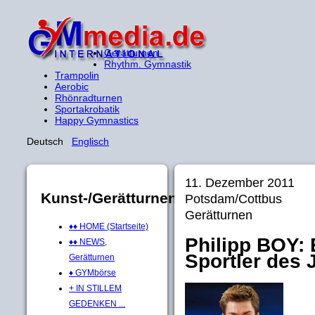
Gerätturnen
Rhythm. Gymnastik
Trampolin
Aerobic
Rhönradturnen
Sportakrobatik
Happy Gymnastics
Deutsch
Englisch
11. Dezember 2011
Kunst-/Gerätturnen
Potsdam/Cottbus
Gerätturnen
♦♦ HOME (Startseite)
Philipp BOY:
♦♦ NEWS,
Sportler des 
Gerätturnen
♦ GYMbörse
+ IN STILLEM
GEDENKEN ...