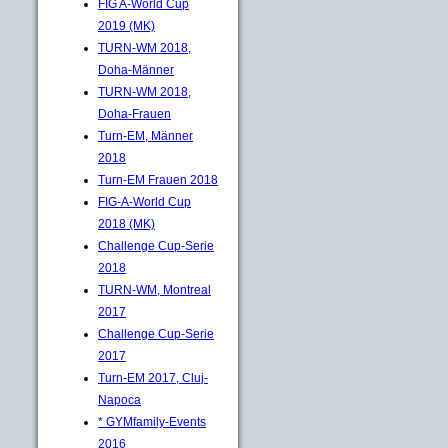
FIG A-World Cup
2019 (MK)
TURN-WM 2018,
Doha-Männer
TURN-WM 2018,
Doha-Frauen
Turn-EM, Männer
2018
Turn-EM Frauen 2018
FIG-A-World Cup
2018 (MK)
Challenge Cup-Serie
2018
TURN-WM, Montreal
2017
Challenge Cup-Serie
2017
Turn-EM 2017, Cluj-
Napoca
* GYMfamily-Events
2016