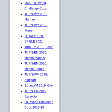
2022-FIG World
Challenge Cups
TURN-WM 2021,
Männer
TURN-WM 2021,
Frauen
OLYMPISCHE
SPIELE 2021
Turn-EM 2021, Basel
TURN-EM 2020,
Mersin-Männer
TURN-EM 2020,
Mersin-Frauen
TURN-WM 2019,
Stuttgart
1.Jun.WM 2019, Györ
TURN-EM 2019,
Szczecin
FIG-World Challenge
Cups 2018-20