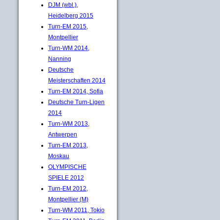
DJM (wbl.),
Heidelberg 2015
Turn-EM 2015,
Montpellier
Turn-WM 2014,
Nanning
Deutsche
Meisterschaften 2014
Turn-EM 2014, Sofia
Deutsche Turn-Ligen
2014
Turn-WM 2013,
Antwerpen
Turn-EM 2013,
Moskau
OLYMPISCHE
SPIELE 2012
Turn-EM 2012,
Montpellier (M)
Turn-WM 2011, Tokio