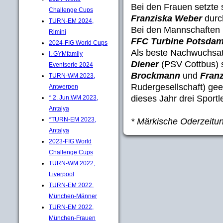
Bei den Frauen setzte 
Challenge Cups
Franziska Weber
durc
TURN-EM 2024,
Bei den Mannschaften 
Rimini
FFC Turbine Potsda
2024-FIG World Cups
Als beste Nachwuchsa
I. GYMfamily
Diener
(PSV Cottbus) 
Eventserie 2024
Brockmann
und
Franz
TURN-WM 2023,
Rudergesellschaft) gee
Antwerpen
dieses Jahr drei Sportl
* 2. Jun.WM 2023,
Antalya
*TURN-EM 2023,
* Märkische Oderzeitu
Antalya
2023-FIG World
Challenge Cups
TURN-WM 2022,
Liverpool
TURN-EM 2022,
München-Männer
TURN-EM 2022,
München-Frauen