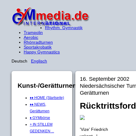
Gerätturnen
Rhythm. Gymnastik
Trampolin
Aerobic
Rhönradturnen
Sportakrobatik
Happy Gymnastics
Deutsch
Englisch
16. September 2002
Kunst-/Gerätturnen
Niedersächsischer Tu
Gerätturnen
♦♦ HOME (Startseite)
Rücktrittsford
♦♦ NEWS,
Gerätturnen
♦ GYMbörse
+ IN STILLEM
'Vize' Friedrich
GEDENKEN ...
vakant...!