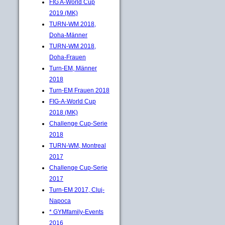
FIG A-World Cup
2019 (MK)
TURN-WM 2018,
Doha-Männer
TURN-WM 2018,
Doha-Frauen
Turn-EM, Männer
2018
Turn-EM Frauen 2018
FIG-A-World Cup
2018 (MK)
Challenge Cup-Serie
2018
TURN-WM, Montreal
2017
Challenge Cup-Serie
2017
Turn-EM 2017, Cluj-
Napoca
* GYMfamily-Events
2016