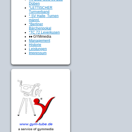
Düben
*LETTISCHER
Turnverband
* SV Halle, Turnen
männl.
*Berliner
Bärchenpokal
*TC 72 Leverkusen
♦♦ GYMmedia
Management
Historie
Leistungen
Impressum