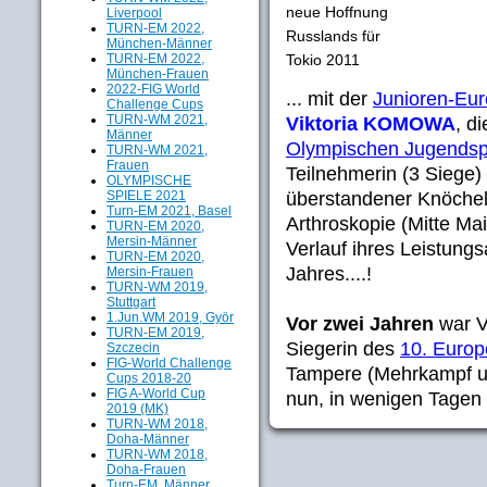
neue Hoffnung
Liverpool
TURN-EM 2022,
Russlands für
München-Männer
Tokio 2011
TURN-EM 2022,
München-Frauen
2022-FIG World
... mit der
Junioren-Eur
Challenge Cups
TURN-WM 2021,
Viktoria KOMOWA
, d
Männer
Olympischen Jugendspi
TURN-WM 2021,
Frauen
Teilnehmerin (3 Siege) 
OLYMPISCHE
überstandener Knöchel
SPIELE 2021
Turn-EM 2021, Basel
Arthroskopie (Mitte Ma
TURN-EM 2020,
Mersin-Männer
Verlauf ihres Leistung
TURN-EM 2020,
Jahres....!
Mersin-Frauen
TURN-WM 2019,
Stuttgart
1.Jun.WM 2019, Györ
Vor zwei Jahren
war V
TURN-EM 2019,
Siegerin des
10. Europ
Szczecin
FIG-World Challenge
Tampere (Mehrkampf u
Cups 2018-20
FIG A-World Cup
nun, in wenigen Tagen 
2019 (MK)
TURN-WM 2018,
Doha-Männer
TURN-WM 2018,
Doha-Frauen
Turn-EM, Männer