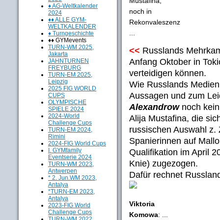
Mustafina,
♦ AG-Weltkalender
noch in
2024
♦♦ ALLE GYM-
Rekonvaleszenz
WELTKALENDER
...
♦ Turngeschichte
♦♦ GYMevents
TURN-WM 2025,
<<
Russlands Mehrkam
Jakarta
Anfang Oktober in Toki
JAHNTURNEN
FREYBURG
verteidigen können.
TURN-EM 2025,
Leipzig
Wie Russlands Medien b
2025 FIG WORLD
Aussagen und zum Lei
CUPS
OLYMPISCHE
Alexandrow
noch kein
SPIELE 2024
2024-World
Alija Mustafina, die si
Challenge Cups
russischen Auswahl z. Z
TURN-EM 2024,
Rimini
Spanierinnen auf Mallor
2024-FIG World Cups
I. GYMfamily
Qualifikation im April 
Eventserie 2024
Knie) zugezogen.
TURN-WM 2023,
Antwerpen
Dafür rechnet Russlan
* 2. Jun.WM 2023,
Antalya
*TURN-EM 2023,
Antalya
Viktoria
2023-FIG World
Challenge Cups
Komowa
: ...
TURN-WM 2022,