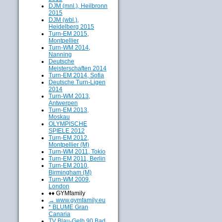
DJM (mnl.), Heilbronn
2015
DJM (wbl.),
Heidelberg 2015
Turn-EM 2015,
Montpellier
Turn-WM 2014,
Nanning
Deutsche
Meisterschaften 2014
Turn-EM 2014, Sofia
Deutsche Turn-Ligen
2014
Turn-WM 2013,
Antwerpen
Turn-EM 2013,
Moskau
OLYMPISCHE
SPIELE 2012
Turn-EM 2012,
Montpellier (M)
Turn-WM 2011, Tokio
Turn-EM 2011, Berlin
Turn-EM 2010,
Birmingham (M)
Turn-WM 2009,
London
♦♦ GYMfamily
→ www.gymfamily.eu
* BLUME Gran
Canaria
TV Blau-Gelb 90 Bad