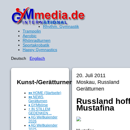
Gerätturnen
Rhythm. Gymnastik
Trampolin
Aerobic
Rhönradturnen
Sportakrobatik
Happy Gymnastics
Deutsch
Englisch
20. Juli 2011
Kunst-/Gerätturnen
Moskau, Russland
Gerätturnen
♦♦ HOME (Startseite)
♦♦ NEWS,
Russland hof
Gerätturnen
♦ GYMbörse
Mustafina
+ IN STILLEM
GEDENKEN ...
♦ AG Weltkalender
2026
♦ AG Weltkalender
2025