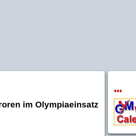
♦♦♦
roren im Olympiaeinsatz