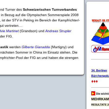
und Turner des
Schweizerischen Turnverbandes
en in Bezug auf die Olympischen Sommerspiele 2008
 ist der STV in Peking im Bereich der Kampfrichter/-
t vertreten....
lvie Martinet
(Grandson) und
Andreas Strupler
der FIG.
astik
werden
Gilberte Gianadda
(Martigny) und
nächsten Sommer in China im Einsatz stehen. Die
frichter-Pool der FIG an und haben die strengen
34. Berliner
Bärchenpoka
♦♦♦
►
Die wicht
MEHRKAM
RESULTATE 2