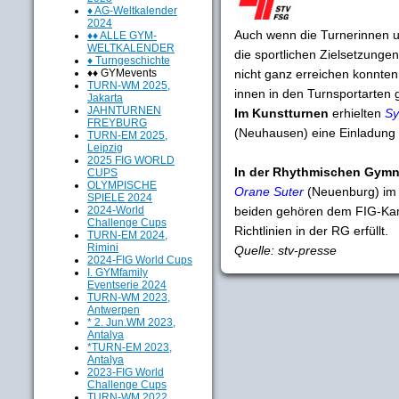
♦ AG-Weltkalender
2024
Auch wenn die Turnerinnen 
♦♦ ALLE GYM-
WELTKALENDER
die sportlichen Zielsetzung
♦ Turngeschichte
nicht ganz erreichen konnten,
♦♦ GYMevents
TURN-WM 2025,
innen in den Turnsportarten gu
Jakarta
JAHNTURNEN
Im Kunstturnen
erhielten
Sy
FREYBURG
(Neuhausen) eine Einladung 
TURN-EM 2025,
Leipzig
2025 FIG WORLD
In der Rhythmischen Gymn
CUPS
OLYMPISCHE
Orane Suter
(Neuenburg) im 
SPIELE 2024
beiden gehören dem FIG-Kamp
2024-World
Challenge Cups
Richtlinien in der RG erfüllt.
TURN-EM 2024,
Rimini
Quelle: stv-presse
2024-FIG World Cups
I. GYMfamily
Eventserie 2024
TURN-WM 2023,
Antwerpen
* 2. Jun.WM 2023,
Antalya
*TURN-EM 2023,
Antalya
2023-FIG World
Challenge Cups
TURN-WM 2022,