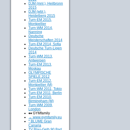
DJM (mnl.), Heilbronn
2015
DJM (wbl.),
Heidelberg 2015
Turn-EM 2015,
Montpellier
Turn-WM 2014,
Nanning
Deutsche
Meisterschaften 2014
Turn-EM 2014, Sofia
Deutsche Turn-Ligen
2014
Turn-WM 2013,
Antwerpen
Turn-EM 2013,
Moskau
OLYMPISCHE
SPIELE 2012
Turn-EM 2012,
Montpellier (M)
Turn-WM 2011, Tokio
Turn-EM 2011, Berlin
Turn-EM 2010,
Birmingham (M)
Turn-WM 2009,
London
♦♦ GYMfamily
→ www.gymfamily.eu
* BLUME Gran
Canaria
TV Blau-Gelb 90 Bad