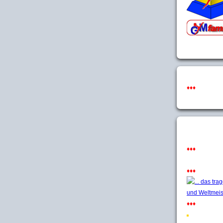
♦♦♦
♦♦♦
♦♦♦
♦♦♦