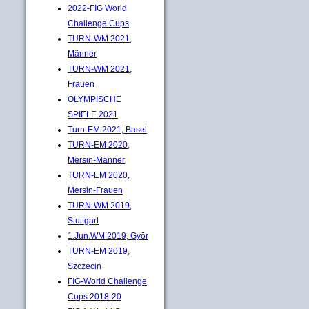
2022-FIG World
Challenge Cups
TURN-WM 2021,
Männer
TURN-WM 2021,
Frauen
OLYMPISCHE
SPIELE 2021
Turn-EM 2021, Basel
TURN-EM 2020,
Mersin-Männer
TURN-EM 2020,
Mersin-Frauen
TURN-WM 2019,
Stuttgart
1.Jun.WM 2019, Györ
TURN-EM 2019,
Szczecin
FIG-World Challenge
Cups 2018-20