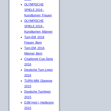
OLYMPISCHE
SPIELE 2016 -
Kunstturnen, Frauen
OLYMPISCHE
SPIELE 2016 -
Kunstturnen, Männer
Turn-EM, 2016
Frauen, Bern
Turn-EM, 2016,
Männer, Bern
Challenge Cup-Serie
2016
Deutsche Turn-Ligen
2016
TURN-WM, Glasgow
2015
Deutsche Turnligen
2015
DJM (mnl.), Heilbronn
2015