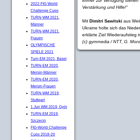
immer zur Verfügung stehen w
2022-FIG World
Verstärkung und Hilfe!"
Challenge Cups
TURN-WM 2021,
Mit
Dimitri Sawitski
aus Wei
Männer
Ukraine holte sich das Nied
TURN-WM 2021,
erklärte Ziel Wiederaufstieg 
Frauen
(c) gymmedia / NTT, G. Mor
OLYMPISCHE
SPIELE 2021
Turn-EM 2021, Basel
TURN-EM 2020,
Mersin-Männer
TURN-EM 2020,
Mersin-Frauen
TURN-WM 2019,
Stuttgart
1.Jun.WM 2019, Györ
TURN-EM 2019,
Szczecin
FIG-World Challenge
Cups 2018-20