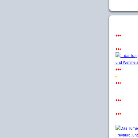
♦♦♦
♦♦♦
♦♦♦
♦♦♦
♦♦♦
♦♦♦