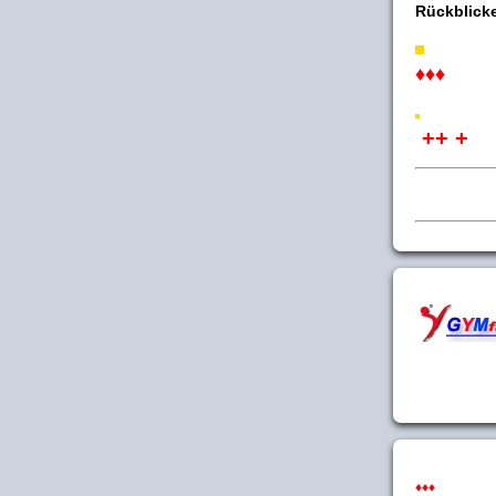
Rückblick
♦♦♦
++ +
♦♦♦