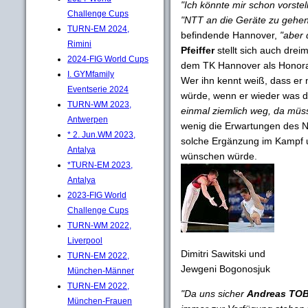
"Ich könnte mir schon vorste
Challenge Cups
"NTT an die Geräte zu gehen
TURN-EM 2024,
befindende Hannover,
"aber 
Rimini
Pfeiffer
stellt sich auch dre
2024-FIG World Cups
dem TK Hannover als Honorar
I. GYMfamily
Wer ihn kennt weiß, dass er 
Eventserie 2024
würde, wenn er wieder was d
TURN-WM 2023,
einmal ziemlich weg, da müsst
Antwerpen
wenig die Erwartungen des 
* 2. Jun.WM 2023,
solche Ergänzung im Kampf u
Antalya
wünschen würde.
*TURN-EM 2023,
Antalya
2023-FIG World
Challenge Cups
TURN-WM 2022,
Liverpool
Dimitri Sawitski und
TURN-EM 2022,
Jewgeni Bogonosjuk
München-Männer
TURN-EM 2022,
"Da uns sicher
Andreas TO
München-Frauen