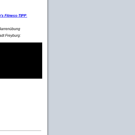
s Fitness-TIPP
:
e Barrenübung
adt Freyburg: