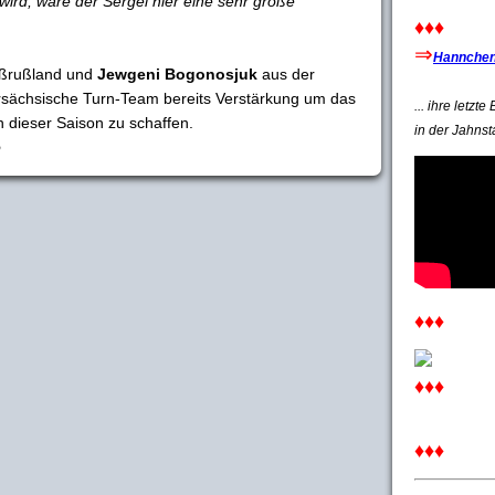
ird, wäre der Sergei hier eine sehr große
♦♦♦
⇒
Hannchen'
ßrußland und
Jewgeni Bogonosjuk
aus der
ersächsische Turn-Team bereits Verstärkung um das
... ihre letzt
in dieser Saison zu schaffen.
in der Jahnst
o
♦♦♦
♦♦♦
♦♦♦