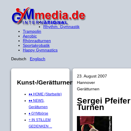
Gerätturnen
Rhythm. Gymnastik
Trampolin
Aerobic
Rhönradturnen
Sportakrobatik
Happy Gymnastics
Deutsch
Englisch
23. August 2007
Kunst-/Gerätturnen
Hannover
Gerätturnen
♦♦ HOME (Startseite)
Sergei Pfeifer
♦♦ NEWS,
Turnen
Gerätturnen
♦ GYMbörse
+ IN STILLEM
GEDENKEN ...