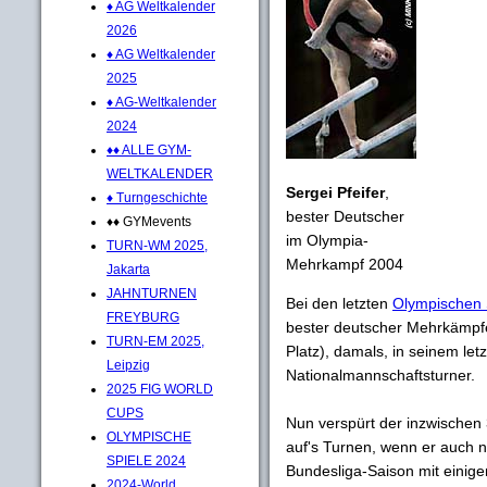
♦ AG Weltkalender
2026
♦ AG Weltkalender
2025
♦ AG-Weltkalender
2024
♦♦ ALLE GYM-
WELTKALENDER
Sergei Pfeifer
,
♦ Turngeschichte
bester Deutscher
♦♦ GYMevents
im Olympia-
TURN-WM 2025,
Mehrkampf 2004
Jakarta
JAHNTURNEN
Bei den letzten
Olympischen 
FREYBURG
bester deutscher Mehrkämpfe
TURN-EM 2025,
Platz), damals, in seinem letzt
Leipzig
Nationalmannschaftsturner.
2025 FIG WORLD
CUPS
Nun verspürt der inzwischen
OLYMPISCHE
auf's Turnen, wenn er auch n
SPIELE 2024
Bundesliga-Saison mit einige
2024-World