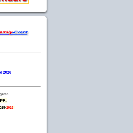
l 2026
igsten
PF-
025-
2026
: