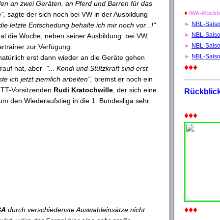
llen an zwei Geräten, an Pferd und Barren für das
♦
IWA-Rückb
",
sagte der sich noch bei VW in der Ausbildung
►
NBL-Sais
die letzte Entschedung behalte ich mir noch vor...!"
►
NBL-Sais
imal die Woche, neben seiner Ausbildung bei VW,
►
NBL-Sais
trainer zur Verfügung.
►
NBL-Sais
natürlich erst dann wieder an die Geräte gehen
♦♦♦
rauf hat, aber
"... Kondi und Stützkraft sind erst
e ich jetzt ziemlich arbeiten",
bremst er noch ein
NTT-Vorsitzenden
Rudi Kratochwille
, der sich eine
Rückblic
m den Wiederaufstieg in die 1. Bundesliga sehr
♦♦♦
♦♦♦
BA
durch verschiedenste Auswahleinsätze nicht