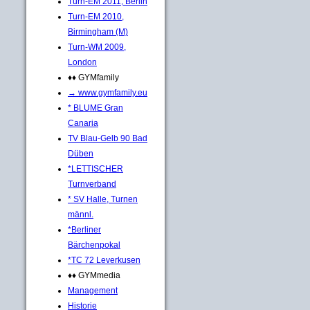
Turn-EM 2011, Berlin
Turn-EM 2010,
Birmingham (M)
Turn-WM 2009,
London
♦♦ GYMfamily
→ www.gymfamily.eu
* BLUME Gran
Canaria
TV Blau-Gelb 90 Bad
Düben
*LETTISCHER
Turnverband
* SV Halle, Turnen
männl.
*Berliner
Bärchenpokal
*TC 72 Leverkusen
♦♦ GYMmedia
Management
Historie