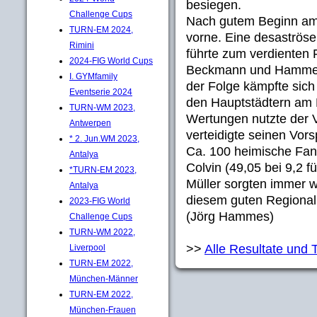
besiegen.
Challenge Cups
Nach gutem Beginn am 
TURN-EM 2024,
vorne. Eine desaströse
Rimini
führte zum verdienten 
2024-FIG World Cups
Beckmann und Hammes d
I. GYMfamily
der Folge kämpfte sich d
Eventserie 2024
den Hauptstädtern am B
TURN-WM 2023,
Wertungen nutzte der 
Antwerpen
verteidigte seinen Vo
* 2. Jun.WM 2023,
Ca. 100 heimische Fans
Antalya
Colvin (49,05 bei 9,2 
*TURN-EM 2023,
Müller sorgten immer wi
Antalya
diesem guten Regional
2023-FIG World
(Jörg Hammes)
Challenge Cups
TURN-WM 2022,
>>
Alle Resultate und 
Liverpool
TURN-EM 2022,
München-Männer
TURN-EM 2022,
München-Frauen