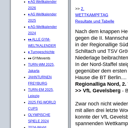
♦ AG Weltkalender
2026
>>
2.
♦ AG Weltkalender
WETTKAMPFTAG
2025
Resultate und Tabelle
♦ AG-Weltkalender
Nach dem knappen Hei
2024
gegen die II. Mannsch
♦♦ ALLE GYM-
in der Regionallige Sü
WELTKALENDER
Schiltach und TSV Gröt
♦ Turngeschichte
Niederlage beibrachten
♦♦ GYMevents
In der Nord-Staffel ste
TURN-WM 2025,
gegenüber dem ersten 
Jakarta
Hause die BT Berlin....
JAHNTURNEN
Regionalliga Nord, 2
FREYBURG
>> VfL Gevelsberg
- B
TURN-EM 2025,
Leipzig
2025 FIG WORLD
Zwar noch nicht wieder 
CUPS
mit allen drei letzte 
OLYMPISCHE
konnte der VfL Gevelsb
SPIELE 2024
spannenden Wettkampf 
2024-World