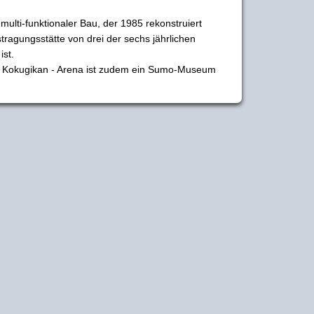
multi-funktionaler Bau, der 1985 rekonstruiert
tragungsstätte von drei der sechs jährlichen
ist.
u Kokugikan - Arena ist zudem ein Sumo-Museum