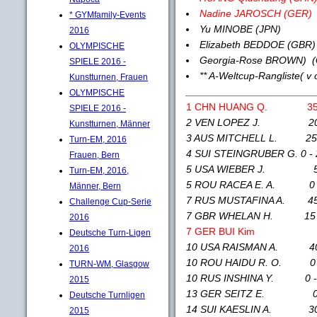
Nadine JAROSCH (GER)
* GYMfamily-Events
Yu MINOBE (JPN)
2016
Elizabeth BEDDOE (GB
OLYMPISCHE
Georgia-Rose BROWN) (G
SPIELE 2016 -
** A-Weltcup-Rangliste( v
Kunstturnen, Frauen
_______________________
OLYMPISCHE
1 CHN HUANG Q. 35 - 
SPIELE 2016 -
2 VEN LOPEZ J. 20 - 
Kunstturnen, Männer
3 AUS MITCHELL L. 25 - 
Turn-EM, 2016
4 SUI STEINGRUBER G. 0 - 2
Frauen, Bern
5 USA WIEBER J. 50 -
Turn-EM, 2016,
5 ROU RACEA E. A. 0 - 
Männer, Bern
7 RUS MUSTAFINA A. 45 -
Challenge Cup-Serie
7 GBR WHELAN H. 15 - 
2016
7 GER BUI Kim 0 - 
Deutsche Turn-Ligen
10 USA RAISMAN A. 40 -
2016
10 ROU HAIDU R. O. 0 - 
TURN-WM, Glasgow
10 RUS INSHINA Y. 0 - 0
2015
13 GER SEITZ E. 0 - 
Deutsche Turnligen
14 SUI KAESLIN A. 30 -
2015