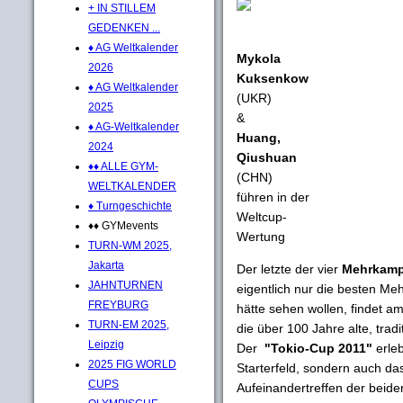
+ IN STILLEM
GEDENKEN ...
♦ AG Weltkalender
Mykola
2026
Kuksenkow
♦ AG Weltkalender
(UKR)
2025
&
♦ AG-Weltkalender
Huang,
2024
Qiushuan
♦♦ ALLE GYM-
(CHN)
WELTKALENDER
führen in der
♦ Turngeschichte
Weltcup-
♦♦ GYMevents
Wertung
TURN-WM 2025,
Jakarta
Der letzte der vier
Mehrkamp
JAHNTURNEN
eigentlich nur die besten Me
FREYBURG
hätte sehen wollen, findet a
TURN-EM 2025,
die über 100 Jahre alte, tra
Leipzig
Der
"Tokio-Cup 2011"
erleb
2025 FIG WORLD
Starterfeld, sondern auch da
CUPS
Aufeinandertreffen der bei