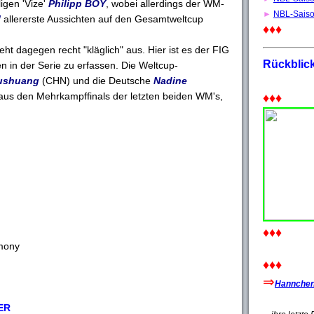
igen 'Vize'
Philipp BOY
, wobei allerdings der WM-
►
NBL-Sais
W
allererste Aussichten auf den Gesamtweltcup
♦♦♦
ht dagegen recht "kläglich" aus. Hier ist es der FIG
Rückblic
n in der Serie zu erfassen. Die Weltcup-
ushuang
(CHN) und die Deutsche
Nadine
 aus den Mehrkampffinals der letzten beiden WM's,
♦♦♦
♦♦♦
mony
♦♦♦
⇒
Hannchen'
ER