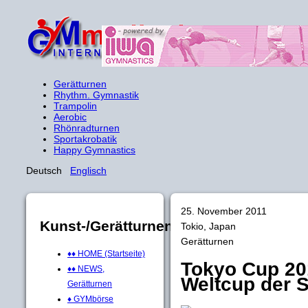
Gerätturnen
Rhythm. Gymnastik
Trampolin
Aerobic
Rhönradturnen
Sportakrobatik
Happy Gymnastics
Deutsch
Englisch
25. November 2011
Kunst-/Gerätturnen
Tokio, Japan
Gerätturnen
♦♦ HOME (Startseite)
Tokyo Cup 201
♦♦ NEWS,
Weltcup der S
Gerätturnen
♦ GYMbörse