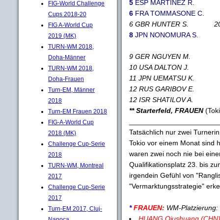
5
ESP MARTINEZ R. 0 - 
FIG-World Challenge
6
FRA TOMMASONE C. 30 
Cups 2018-20
6 GBR HUNTER S. 20 - 
FIG A-World Cup
8
JPN NONOMURA S. 0 -
2019 (MK)
TURN-WM 2018,
9 GER NGUYEN M. 0 -
Doha-Männer
10 USA DALTON J. 40 
TURN-WM 2018,
11 JPN UEMATSU K. 35 
Doha-Frauen
12 RUS GARIBOV E. 0 
Turn-EM, Männer
12 ISR SHATILOV A. 0 
2018
** Starterfeld, FRAUEN
(Toki
Turn-EM Frauen 2018
_______________________
FIG-A-World Cup
Tatsächlich nur zwei Turner
2018 (MK)
Tokio vor einem Monat sind hi
Challenge Cup-Serie
waren zwei noch nie bei ein
2018
Qualifikationsplatz 23. bis z
TURN-WM, Montreal
irgendein Gefühl von "Rangli
2017
"Vermarktungsstrategie" erken
Challenge Cup-Serie
2017
*
FRAUEN:
WM-Platzierung: 
Turn-EM 2017, Cluj-
HUANG Qiushuang (CHN
Napoca