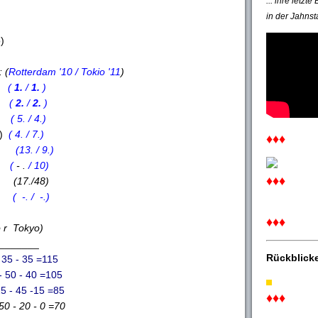
... ihre letzt
in der Jahnst
)
 (
Rotterdam '10 / Tokio '11
)
N)
(
1.
/
1.
)
R)
(
2.
/
2.
)
R)
( 5. / 4.)
R)
( 4. / 7.)
♦♦♦
RA)
(13. / 9.)
P)
(
- .
/ 10)
♦♦♦
BR)
(17./48)
PN)
( -. / -.)
♦♦♦
o r Tokyo)
_______
Rückblick
5 - 35 =115
0 - 40 =105
5 -15 =85
♦♦♦
 20 - 0 =70