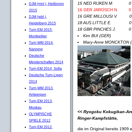
15 NED RIJKEN M. 0 - 0
DJM (mnl.), Heilbronn
16 GER JAROSCH N. 0 - 
2015
16 GRE MILLOUSI V. 0 - 
DJM (wbl.),
18 AUS LITTLE E. 0 - 
Heidelberg 2015
18 GBR PINCHES J. 0 - 
Turn-EM 2015,
Kim BUI (GER) 
Montpellier
Mary-Anne MONCKTON (AU
Turn-WM 2014,
Nanning
Deutsche
Meisterschaften 2014
Turn-EM 2014, Sofia
Deutsche Turn-Ligen
2014
Turn-WM 2013,
Antwerpen
Turn-EM 2013,
Moskau
<< Ryogoku Kokugikan-Arena
OLYMPISCHE
Ringer-Kampfstätte,
SPIELE 2012
Turn-EM 2012,
die im Original bereits 1909 