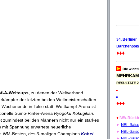
34. Berliner
Bärchenpoka
♦♦♦
►
Die wicht
MEHRKAM
RESULTATE 2
f-A-Weltcups
, zu denen der Weltverband
hrkämpfer der letzten beiden Weltmeisterschaften
♦♦♦
m Wochenende in Tokio statt. Wettkampf-Arena ist
ditionelle Sumo-Rinfer-Arena
Ryogoku Kokugikan.
♦
IWA-Rückb
t zumindest bei den Männern nicht nur ein starkes
►
NBL-Sais
s mit Spannung erwartete neuerliche
►
NBL-Sais
den WM-Besten, des 3-maligen Champions
Kohei
►
NBL-Sais