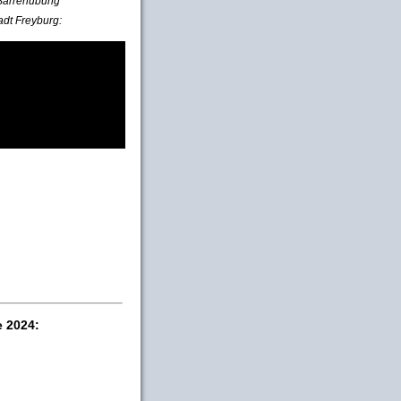
e Barrenübung
adt Freyburg:
e 2024: