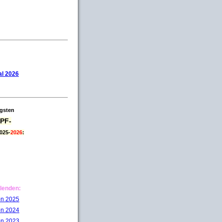
l 2026
igsten
PF-
025-
2026
:
lenden:
on 2025
on 2024
on 2023