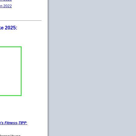
on 2022
ke 2025:
s Fitness-TIPP
: