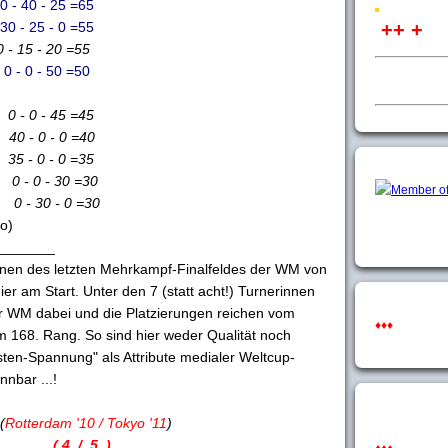
40 - 25 =65
- 25 - 0 =55
++ +
15 - 20 =55
 0 - 50 =50
 0 - 45 =45
- 0 - 0 =40
- 0 - 0 =35
- 0 - 30 =30
- 30 - 0 =30
o)
_______
innen des letzten Mehrkampf-Finalfeldes der WM von
er am Start. Unter den 7 (statt acht!) Turnerinnen
er WM dabei und die Platzierungen reichen vom
♦♦♦
um 168. Rang. So sind hier weder Qualität noch
sten-Spannung" als Attribute medialer Weltcup-
nbar ...!
(
Rotterdam '10 / Tokyo '11
)
)
( 4. / 5. )