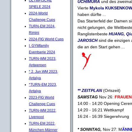
OLYMPISCHE
UCHIMURA
und des zweimal
SPIELE 2024
Vierte
Mykola KUKSENKO
2024-World
haben dürfte ...
Challenge Cups
Das Starterfeld der Damen sie
TURN-EM 2024,
nicht gelungen, die Weltbeste
Rimini
Ranglistenbeste
HUANG, Qi
2024-FIG World Cups
JAROSCH
sind die einzigen
I. GYMfamily
die an den Start gehen ...
Eventserie 2024
TURN-WM 2023,
Antwerpen
* 2. Jun.WM 2023,
Antalya
*TURN-EM 2023,
** ZEITPLAN
(Ortszeit)
Antalya
SAMSTAG
Nov 26:
FRAUEN
2023-FIG World
14:00 - 14:20 Opening Cere
Challenge Cups
14:20 - 16:21 Wettkampf
TURN-WM 2022,
16:24 - 16:39 Siegerehrung
Liverpool
TURN-EM 2022,
* SONNTAG,
Nov 27: M
ÄNN
München-Männer