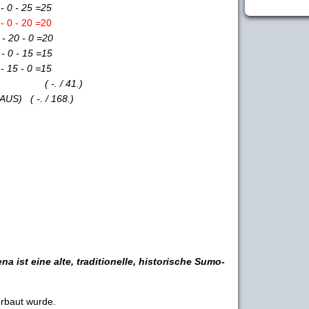
 - 25 =25
0 - 20 =20
20 - 0 =20
0 - 15 =15
15 - 0 =15
( -. / 41.)
S) ( -. / 168.)
 ist eine alte, traditionelle, historische Sumo-
erbaut wurde.