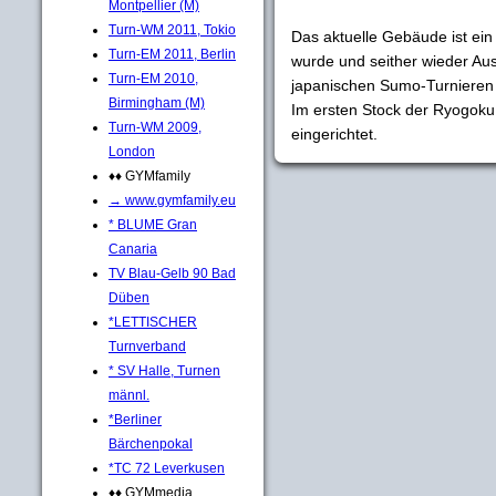
Montpellier (M)
Turn-WM 2011, Tokio
Das aktuelle Gebäude ist ein 
Turn-EM 2011, Berlin
wurde und seither wieder Aus
Turn-EM 2010,
japanischen Sumo-Turnieren 
Birmingham (M)
Im ersten Stock der Ryogok
Turn-WM 2009,
eingerichtet.
London
♦♦ GYMfamily
→ www.gymfamily.eu
* BLUME Gran
Canaria
TV Blau-Gelb 90 Bad
Düben
*LETTISCHER
Turnverband
* SV Halle, Turnen
männl.
*Berliner
Bärchenpokal
*TC 72 Leverkusen
♦♦ GYMmedia