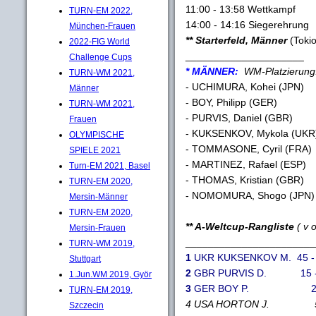
11:00 - 13:58 Wettkampf
TURN-EM 2022,
14:00 - 14:16 Siegerehrung
München-Frauen
** Starterfeld, Männer
(Tokio
2022-FIG World
_____________________
Challenge Cups
* MÄNNER:
WM-Platzierung:
TURN-WM 2021,
- UCHIMURA, Kohei (JP
Männer
- BOY, Philipp (GE
TURN-WM 2021,
- PURVIS, Daniel (GB
Frauen
- KUKSENKOV, Mykola (UK
OLYMPISCHE
- TOMMASONE, Cyril (F
SPIELE 2021
- MARTINEZ, Rafael (ES
Turn-EM 2021, Basel
- THOMAS, Kristian (G
TURN-EM 2020,
- NOMOMURA, Shogo (J
Mersin-Männer
TURN-EM 2020,
** A-Weltcup-Rangliste
( v 
Mersin-Frauen
_______________________
TURN-WM 2019,
1
UKR KUKSENKOV M. 45 - 3
Stuttgart
2
GBR PURVIS D. 15 - 5
1.Jun.WM 2019, Györ
3
GER BOY P. 25 - 4
TURN-EM 2019,
4 USA HORTON J. 50 -
Szczecin