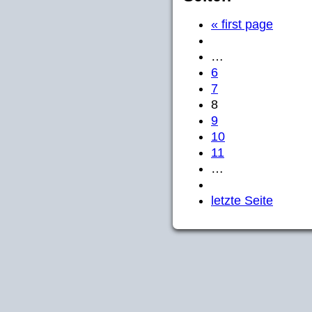
« first page
…
6
7
8
9
10
11
…
letzte Seite