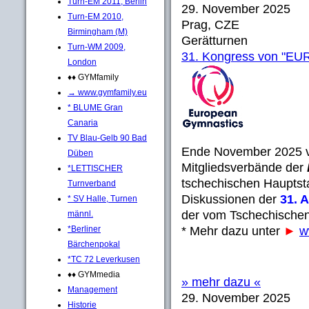
Turn-EM 2011, Berlin
29. November 2025
Turn-EM 2010,
Prag, CZE
Birmingham (M)
Gerätturnen
Turn-WM 2009,
31. Kongress von "
London
♦♦ GYMfamily
→ www.gymfamily.eu
* BLUME Gran
Canaria
TV Blau-Gelb 90 Bad
Ende November 2025 v
Düben
Mitgliedsverbände der
*LETTISCHER
tschechischen Hauptst
Turnverband
Diskussionen der
31. 
* SV Halle, Turnen
der vom Tschechischen
männl.
*Berliner
* Mehr dazu unter
►
w
Bärchenpokal
*TC 72 Leverkusen
♦♦ GYMmedia
» mehr dazu «
Management
29. November 2025
Historie