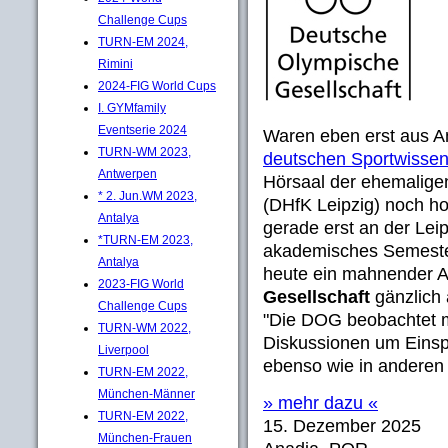
Challenge Cups
TURN-EM 2024,
Rimini
2024-FIG World Cups
I. GYMfamily
Eventserie 2024
Waren eben erst aus A
TURN-WM 2023,
deutschen Sportwissen
Antwerpen
Hörsaal der ehemalige
* 2. Jun.WM 2023,
(DHfK Leipzig) noch h
Antalya
gerade erst an der Leip
*TURN-EM 2023,
akademisches Semester f
Antalya
heute ein mahnender A
2023-FIG World
Gesellschaft
gänzlich
Challenge Cups
"Die DOG beobachtet mi
TURN-WM 2022,
Diskussionen um Eins
Liverpool
ebenso wie in anderen
TURN-EM 2022,
München-Männer
» mehr dazu «
TURN-EM 2022,
15. Dezember 2025
München-Frauen