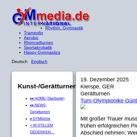
Gerätturnen
Rhythm. Gymnastik
Trampolin
Aerobic
Rhönradturnen
Sportakrobatik
Happy Gymnastics
Deutsch
Englisch
19. Dezember 2025
Kunst-/Gerätturnen
Kierspe, GER
Gerätturnen
♦♦ HOME (Startseite)
Turn-Olympionike Günt
♦♦ NEWS,
Gerätturnen
Mit großer Trauer mus
♦ GYMbörse
frühen erfolgreichen Pi
+ IN STILLEM
Abschied nehmen: Weni
GEDENKEN ...