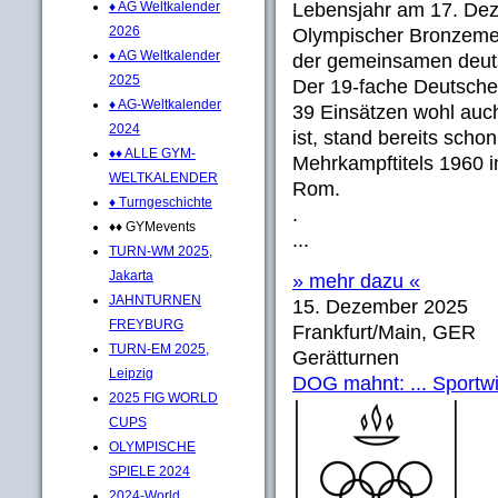
♦ AG Weltkalender
Lebensjahr am 17. De
2026
Olympischer Bronzeme
♦ AG Weltkalender
der gemeinsamen deuts
2025
Der 19-fache Deutsche
♦ AG-Weltkalender
39 Einsätzen wohl auc
2024
ist, stand bereits sch
♦♦ ALLE GYM-
Mehrkampftitels 1960 
WELTKALENDER
Rom.
♦ Turngeschichte
.
♦♦ GYMevents
...
TURN-WM 2025,
Jakarta
» mehr dazu «
JAHNTURNEN
15. Dezember 2025
FREYBURG
Frankfurt/Main, GER
TURN-EM 2025,
Gerätturnen
Leipzig
DOG mahnt: ... Sportwis
2025 FIG WORLD
CUPS
OLYMPISCHE
SPIELE 2024
2024-World