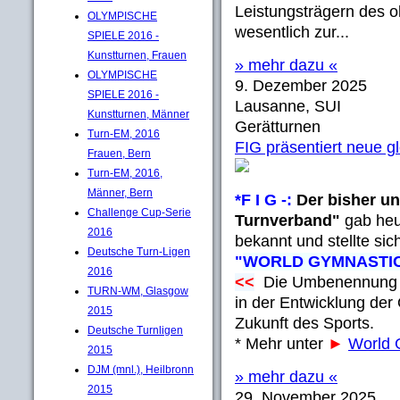
Leistungsträgern des o
OLYMPISCHE
wesentlich zur...
SPIELE 2016 -
Kunstturnen, Frauen
» mehr dazu «
OLYMPISCHE
9. Dezember 2025
SPIELE 2016 -
Lausanne, SUI
Kunstturnen, Männer
Gerätturnen
Turn-EM, 2016
FIG präsentiert neue 
Frauen, Bern
Turn-EM, 2016,
Männer, Bern
*F I G -:
Der bisher un
Challenge Cup-Serie
Turnverband"
gab heu
2016
bekannt und stellte si
Deutsche Turn-Ligen
"
WORLD GYMNASTI
2016
<<
Die Umbenennung ma
TURN-WM, Glasgow
in der Entwicklung der 
2015
Zukunft des Sports.
Deutsche Turnligen
* Mehr unter
►
World
2015
DJM (mnl.), Heilbronn
» mehr dazu «
2015
29. November 2025