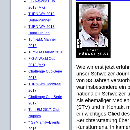
FIG A-World Cup
2019 (MK)
TURN-WM 2018,
Doha-Männer
TURN-WM 2018,
Doha-Frauen
Turn-EM, Männer
2018
Turn-EM Frauen 2018
FIG-A-World Cup
2018 (MK)
Wie wir erst jetzt erfu
Challenge Cup-Serie
unser Schweizer Journ
2018
von 83 Jahren verstorbe
TURN-WM, Montreal
war insbesondere ein 
2017
nationalen Schweizer u
Challenge Cup-Serie
Als ehemaliger Medien
2017
(STV) und in Kontakt m
Turn-EM 2017, Cluj-
ein wichtiges Glied de
Napoca
Berichtersttattung übe
* GYMfamily-Events
Kunstturnens. In kamer
2016