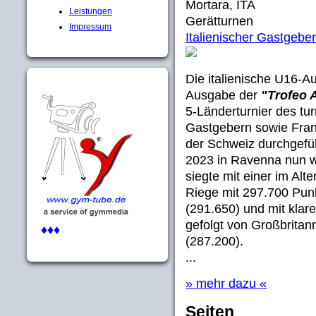
Mortara, ITA
Leistungen
Gerätturnen
Impressum
Italienischer Gastgebe
Die italienische U16-A
Ausgabe der
"Trofeo 
5-Länderturnier des t
Gastgebern sowie Fran
der Schweiz durchgefü
2023 in Ravenna nun wi
siegte mit einer im Alt
Riege mit 297.700 Punk
(291.650) und mit klar
gefolgt von Großbritan
♦♦♦
(287.200).
...
» mehr dazu «
Seiten