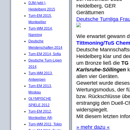
DJM (wbl.),
Heidelberg, GER
Heidelberg 2015
Gerätturnen
Turn-EM 2015,
Deutsche Turnliga Fra
Montpellier
Turn-WM 2014,
Nanning
Wie erwartet gewann 
Deutsche
Tittmoning/TuS Chemn
Meisterschaften 2014
Deutsche Mannschaftsm
Turn-EM 2014, Sofia
Heidelberg klar und de
Deutsche Turn-Ligen
um Bronze ließ die
TG
2014
Karlsruhe-Söllingen
k
Turn-WM 2013,
allen vier Geräten.
Antwerpen
Gewertet wurde dieses
Turn-EM 2013,
Wertungsmodus, der fü
Moskau
bzw. Rückschlüsse über
OLYMPISCHE
erstrangig den Duell-C
SPIELE 2012
widerspiegelt.
Turn-EM 2012,
Mit diesem letzten Inf
Montpellier (M)
Turn-WM 2011, Tokio
» mehr dazu «