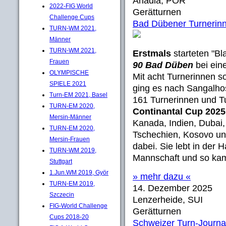
Anadia, POR
2022-FIG World
Gerätturnen
Challenge Cups
Bad Dübener Turnerinn
TURN-WM 2021,
Männer
TURN-WM 2021,
Erstmals
starteten "B
Frauen
90 Bad Düben
bei ein
OLYMPISCHE
Mit acht Turnerinnen s
SPIELE 2021
ging es nach Sangalhos
Turn-EM 2021, Basel
161 Turnerinnen und T
TURN-EM 2020,
Continantal Cup 202
Mersin-Männer
Kanada, Indien, Dubai,
TURN-EM 2020,
Tschechien, Kosovo un
Mersin-Frauen
dabei. Sie lebt in der 
TURN-WM 2019,
Mannschaft und so kam
Stuttgart
1.Jun.WM 2019, Györ
» mehr dazu «
TURN-EM 2019,
14. Dezember 2025
Szczecin
Lenzerheide, SUI
FIG-World Challenge
Gerätturnen
Cups 2018-20
Schweizer Turn-Journal