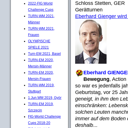
Schloss Stetten, GER
2022-FIG World
Gerätturnen
Challenge Cups
Eberhard Gienger wird 
TURN-WM 2021,
Männer
TURN-WM 2021,
Frauen
OLYMPISCHE
SPIELE 2021
Turn-EM 2021, Basel
TURN-EM 2020,
Mersin-Männer
Eberhard GIENG
TURN-EM 2020,
Bewegung
, Actio
Mersin-Frauen
so war es jedenfalls j
TURN-WM 2019,
Stuttgart
Geburtstag, vor 25 Jah
1.Jun.WM 2019, Györ
geneigt, in ihm den Le
TURN-EM 2019,
einschränken: Lebenskü
Szczecin
solchen Leuten manchm
FIG-World Challenge
immer auf dem Boden de
Cups 2018-20
deshalb
...