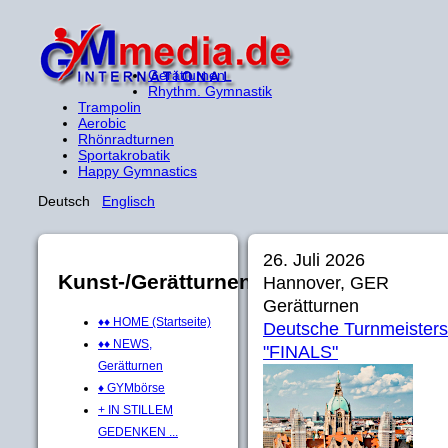
Gerätturnen
Rhythm. Gymnastik
Trampolin
Aerobic
Rhönradturnen
Sportakrobatik
Happy Gymnastics
Deutsch
Englisch
26. Juli 2026
Kunst-/Gerätturnen
Hannover, GER
Gerätturnen
♦♦ HOME (Startseite)
Deutsche Turnmeisters
♦♦ NEWS,
"FINALS"
Gerätturnen
♦ GYMbörse
+ IN STILLEM
GEDENKEN ...