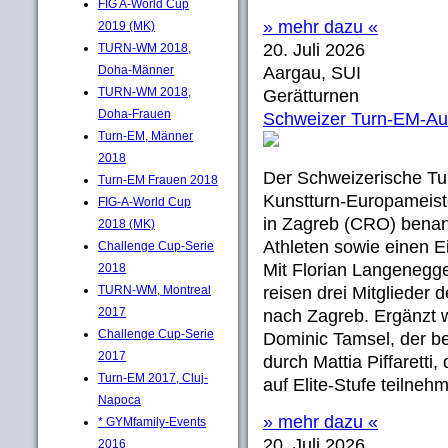
FIG A-World Cup
» mehr dazu «
2019 (MK)
20. Juli 2026
TURN-WM 2018,
Doha-Männer
Aargau, SUI
TURN-WM 2018,
Gerätturnen
Doha-Frauen
Schweizer Turn-EM-Au
Turn-EM, Männer
2018
Der Schweizerische Tu
Turn-EM Frauen 2018
Kunstturn-Europameis
FIG-A-World Cup
in Zagreb (CRO) benan
2018 (MK)
Athleten sowie einen Ei
Challenge Cup-Serie
Mit Florian Langenegge
2018
TURN-WM, Montreal
reisen drei Mitglieder
2017
nach Zagreb. Ergänzt 
Challenge Cup-Serie
Dominic Tamsel, der be
2017
durch Mattia Piffaretti
Turn-EM 2017, Cluj-
auf Elite-Stufe teilneh
Napoca
» mehr dazu «
* GYMfamily-Events
20. Juli 2026
2016