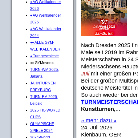
♦ AG Weltkalender
2026
♦ AG Weltkalender
2025
♦ AG-Weltkalender
2024
♦♦ ALLE GYM-
Nach Dresden 2025 fi
WELTKALENDER
Male seit 2019 im Ra
♦ Turngeschichte
Meisterschaften in 24 S
♦♦ GYMevents
Niedersachsens Haupt
TURN-WM 2025,
Juli
mit einer großen P
Jakarta
Bei der großen Multisp
JAHNTURNEN
deutsche Meistertitel i
FREYBURG
So auch wieder bei de
TURN-EM 2025,
TURNMEISTERSCHA
Leipzig
Kunstturnen,
...
2025 FIG WORLD
CUPS
» mehr dazu «
OLYMPISCHE
24. Juli 2026
SPIELE 2024
Kienbaum, GER
2024-World