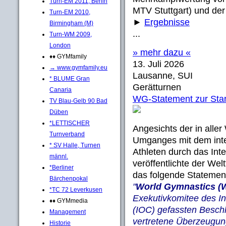
Turn-EM 2011, Berlin
MTV Stuttgart) und der
Turn-EM 2010,
►
Ergebnisse
Birmingham (M)
...
Turn-WM 2009,
London
» mehr dazu «
♦♦ GYMfamily
13. Juli 2026
→ www.gymfamily.eu
Lausanne, SUI
* BLUME Gran
Gerätturnen
Canaria
WG-Statement zur Start
TV Blau-Gelb 90 Bad
Düben
*LETTISCHER
Angesichts der in aller
Turnverband
Umganges mit dem inter
* SV Halle, Turnen
Athleten durch das Int
männl.
veröffentlichte der We
*Berliner
das folgende Statemen
Bärchenpokal
"
World Gymnastics 
*TC 72 Leverkusen
Exekutivkomitee des I
♦♦ GYMmedia
(IOC) gefassten Beschl
Management
vertretene Überzeugun
Historie