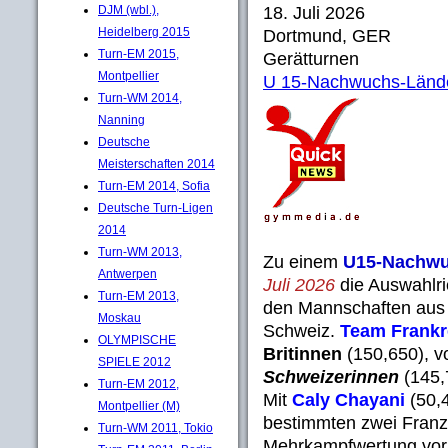
DJM (wbl.),
18. Juli 2026
Heidelberg 2015
Dortmund, GER
Turn-EM 2015,
Gerätturnen
Montpellier
U 15-Nachwuchs-Lände
Turn-WM 2014,
Nanning
Deutsche
Meisterschaften 2014
Turn-EM 2014, Sofia
Deutsche Turn-Ligen
2014
Turn-WM 2013,
Zu einem
U15-Nachwu
Antwerpen
Juli 2026
die Auswahlri
Turn-EM 2013,
den Mannschaften aus 
Moskau
Schweiz.
Team Frankr
OLYMPISCHE
Britinnen
(150,650), v
SPIELE 2012
Schweizerinnen
(145,
Turn-EM 2012,
Mit
Caly Chayani
(50,
Montpellier (M)
bestimmten zwei Franz
Turn-WM 2011, Tokio
Mehrkampfwertung vor