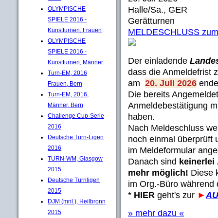
Halle/Sa., GER
OLYMPISCHE
SPIELE 2016 -
Gerätturnen
Kunstturnen, Frauen
MELDESCHLUSS zum 10
OLYMPISCHE
SPIELE 2016 -
Der einladende
Landes
Kunstturnen, Männer
dass die Anmeldefrist 
Turn-EM, 2016
am
20. Juli 2026
ende
Frauen, Bern
Die bereits Angemeldet
Turn-EM, 2016,
Anmeldebestätigung mi
Männer, Bern
haben.
Challenge Cup-Serie
2016
Nach Meldeschluss we
Deutsche Turn-Ligen
noch einmal überprüft
2016
im Meldeformular ange
TURN-WM, Glasgow
Danach sind
keinerle
2015
mehr möglich!
Diese k
Deutsche Turnligen
im Org.-Büro während
2015
*
HIER
geht's zur
►
AU
DJM (mnl.), Heilbronn
» mehr dazu «
2015