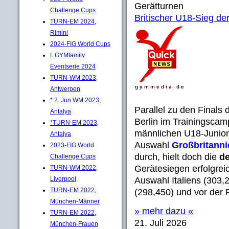
Gerätturnen
Challenge Cups
Britischer U18-Sieg der
TURN-EM 2024,
Rimini
2024-FIG World Cups
I. GYMfamily
Eventserie 2024
TURN-WM 2023,
Antwerpen
* 2. Jun.WM 2023,
Parallel zu den Finals 
Antalya
Berlin im Trainingsca
*TURN-EM 2023,
männlichen U18-Juniore
Antalya
Auswahl
Großbritann
2023-FIG World
durch, hielt doch die
d
Challenge Cups
Gerätesiegen erfolgrei
TURN-WM 2022,
Liverpool
Auswahl Italiens (303,
TURN-EM 2022,
(298,450) und vor der 
München-Männer
» mehr dazu «
TURN-EM 2022,
21. Juli 2026
München-Frauen