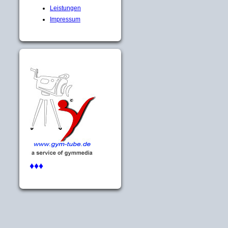
Leistungen
Impressum
♦♦♦