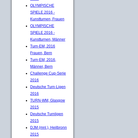
OLYMPISCHE
SPIELE 2016 -
Kunstturnen, Frauen
OLYMPISCHE
SPIELE 2016 -
Kunstturnen, Männer
Turn-EM, 2016
Frauen, Bern
Turn-EM, 2016,
Männer, Bern
Challenge Cup-Serie
2016
Deutsche Turn-Ligen
2016
TURN-WM, Glasgow
2015
Deutsche Turnligen
2015
DJM (mnl.), Heilbronn
2015