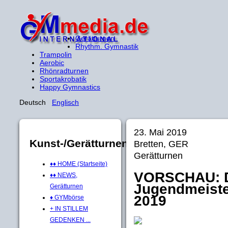
Gerätturnen
Rhythm. Gymnastik
Trampolin
Aerobic
Rhönradturnen
Sportakrobatik
Happy Gymnastics
Deutsch
Englisch
23. Mai 2019
Kunst-/Gerätturnen
Bretten, GER
Gerätturnen
♦♦ HOME (Startseite)
VORSCHAU: 
♦♦ NEWS,
Jugendmeiste
Gerätturnen
2019
♦ GYMbörse
+ IN STILLEM
GEDENKEN ...