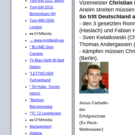
Turn-EM 2011, Berlin
Vizemeister
Christian
Turn-EM 2010,
Aneim streiten müssen
Birmingham (M)
So tritt Deutschland a
Turn-WM 2009,
- den 3 gesetzten Ron
London
(Haslach) und Fabian 
♦♦ GYMfamily
- Sven Kwiatkowski (Ch
→ www.gymfamily.eu
Thomas Andergassen (S
* BLUME Gran
- kämpfen müssen Chris
Canaria
(Berlin).
TV Blau-Gelb 90 Bad
Düben
*LETTISCHER
Turnverband
* SV Halle, Turnen
männl.
*Berliner
Jesus Carballo-
Bärchenpokal
der
*TC 72 Leverkusen
Erfolgreichste
♦♦ GYMmedia
(Ex-Reck-
Management
Weltmeister)
Historie