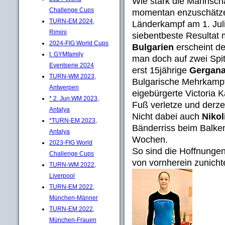
Wie stark die Mannsch
Challenge Cups
momentan enzuschätzen 
TURN-EM 2024,
Länderkampf am 1. Juli 
Rimini
siebentbeste Resultat 
2024-FIG World Cups
Bulgarien
erscheint de
I. GYMfamily
man doch auf zwei Spit
Eventserie 2024
erst 15jährige
Gergan
TURN-WM 2023,
Bulgarische Mehrkampf
Antwerpen
eigebürgerte Victoria 
* 2. Jun.WM 2023,
Fuß verletze und derze
Antalya
Nicht dabei auch
Niko
*TURN-EM 2023,
Bänderriss beim Balken
Antalya
Wochen.
2023-FIG World
So sind die Hoffnungen
Challenge Cups
von vornherein zunicht
TURN-WM 2022,
Liverpool
TURN-EM 2022,
München-Männer
TURN-EM 2022,
München-Frauen