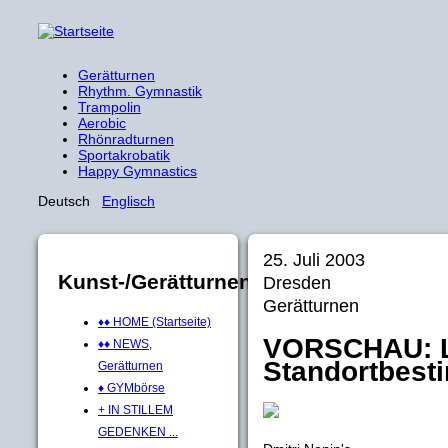
Gerätturnen
Rhythm. Gymnastik
Trampolin
Aerobic
Rhönradturnen
Sportakrobatik
Happy Gymnastics
Deutsch
Englisch
25. Juli 2003
Kunst-/Gerätturnen
Dresden
Gerätturnen
♦♦ HOME (Startseite)
VORSCHAU: L
♦♦ NEWS,
Standortbest
Gerätturnen
♦ GYMbörse
+ IN STILLEM
GEDENKEN ...