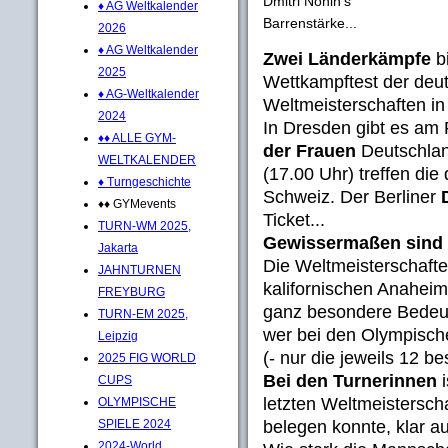
Dmitri Nonin's
♦ AG Weltkalender
Barrenstärke...
2026
♦ AG Weltkalender
Zwei Länderkämpfe
bi
2025
Wettkampftest der deu
♦ AG-Weltkalender
Weltmeisterschaften i
2024
In Dresden gibt es am
♦♦ ALLE GYM-
der Frauen
Deutschlan
WELTKALENDER
(17.00 Uhr) treffen di
♦ Turngeschichte
Schweiz. Der Berliner
♦♦ GYMevents
Ticket...
TURN-WM 2025,
Gewissermaßen sind e
Jakarta
Die Weltmeisterschafte
JAHNTURNEN
kalifornischen Anaheim
FREYBURG
ganz besondere Bedeut
TURN-EM 2025,
wer bei den Olympische
Leipzig
(- nur die jeweils 12 be
2025 FIG WORLD
Bei den Turnerinnen
i
CUPS
letzten Weltmeistersch
OLYMPISCHE
belegen konnte, klar au
SPIELE 2024
2024-World