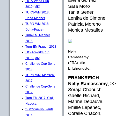
Elena Gómez
FIG A-World Cup
Sara Moro
2019 (MK)
Tania Gener
TURN-WM 2018,
Lenika de Simone
Doha-Männer
Patricia Moreno
TURN-WM 2018,
Monica Mesalles
Doha-Frauen
Turn-EM, Männer
2018
Turn-EM Frauen 2018
Nelly
FIG-A-World Cup
Ramassamy
2018 (MK)
(FRA)- die
Challenge Cup-Serie
Erfahrendste..
2018
TURN-WM, Montreal
FRANKREICH
2017
Nelly Ramassamy
, >>
Challenge Cup-Serie
Soraja Chaouch,
2017
Gaelle Richard,
Turn-EM 2017, Cluj-
Marine Debauve,
Napoca
Emilie Lepenec,
* GYMfamily-Events
Coralie Chacon,
2016