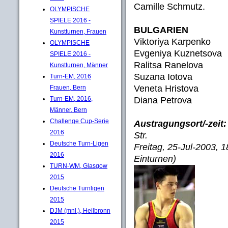
Camille Schmutz.
OLYMPISCHE
SPIELE 2016 -
BULGARIEN
Kunstturnen, Frauen
Viktoriya Karpenko
OLYMPISCHE
Evgeniya Kuznetsova
SPIELE 2016 -
Ralitsa Ranelova
Kunstturnen, Männer
Suzana Iotova
Turn-EM, 2016
Veneta Hristova
Frauen, Bern
Diana Petrova
Turn-EM, 2016,
Männer, Bern
Challenge Cup-Serie
Austragungsort/-zeit:
2016
Str.
Deutsche Turn-Ligen
Freitag, 25-Jul-2003, 
2016
Einturnen)
TURN-WM, Glasgow
2015
Deutsche Turnligen
2015
DJM (mnl.), Heilbronn
2015