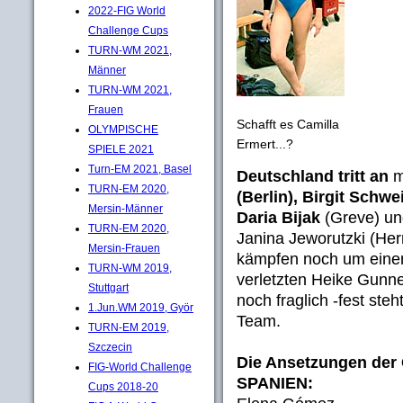
2022-FIG World
Challenge Cups
TURN-WM 2021,
Männer
TURN-WM 2021,
Frauen
Schafft es Camilla
OLYMPISCHE
Ermert...?
SPIELE 2021
Turn-EM 2021, Basel
Deutschland tritt an
m
TURN-EM 2020,
(Berlin), Birgit Schw
Mersin-Männer
Daria Bijak
(Greve) u
TURN-EM 2020,
Janina Jeworutzki (Her
Mersin-Frauen
kämpfen noch um einen
TURN-WM 2019,
verletzten Heike Gunne
Stuttgart
noch fraglich -fest ste
1.Jun.WM 2019, Györ
Team.
TURN-EM 2019,
Szczecin
Die Ansetzungen der
FIG-World Challenge
SPANIEN:
Cups 2018-20