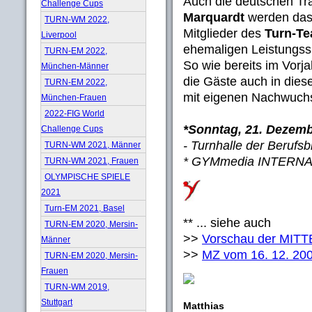
Auch die deutschen T
Challenge Cups
Marquardt
werden das
TURN-WM 2022,
Mitglieder des
Turn-Te
Liverpool
ehemaligen Leistungssp
TURN-EM 2022,
So wie bereits im Vorj
München-Männer
die Gäste auch in die
TURN-EM 2022,
mit eigenen Nachwuchs 
München-Frauen
2022-FIG World
*Sonntag, 21. Dezemb
Challenge Cups
- Turnhalle der Beruf
TURN-WM 2021, Männer
* GYMmedia INTERN
TURN-WM 2021, Frauen
OLYMPISCHE SPIELE
2021
Turn-EM 2021, Basel
** ... siehe auch
TURN-EM 2020, Mersin-
>>
Vorschau der MI
Männer
>>
MZ vom 16. 12. 20
TURN-EM 2020, Mersin-
Frauen
TURN-WM 2019,
Stuttgart
Matthias