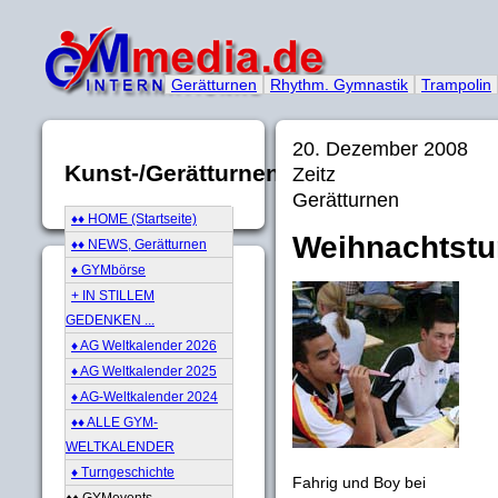
Gerätturnen
Rhythm. Gymnastik
Trampolin
20. Dezember 2008
Kunst-/Gerätturnen
Zeitz
Gerätturnen
♦♦ HOME (Startseite)
Weihnachtstur
♦♦ NEWS, Gerätturnen
♦ GYMbörse
+ IN STILLEM
GEDENKEN ...
♦ AG Weltkalender 2026
♦ AG Weltkalender 2025
♦ AG-Weltkalender 2024
♦♦ ALLE GYM-
WELTKALENDER
♦ Turngeschichte
Fahrig und Boy bei
♦♦ GYMevents