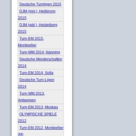
Deutsche Turnligen 2015
DJM (mnl.), Heilbronn
2015
DJM (wbl.), Heidelberg
2015
Turn-EM 2015,
Montpellier
Turn-WM 2014, Nanning
Deutsche Meisterschaften
2014
Turn-EM 2014, Sofia
Deutsche Turn-Ligen
2014
Turn-WM 2013,
Antwerpen
Turn-EM 2013, Moskau
OLYMPISCHE SPIELE
2012
Turn-EM 2012, Montpellier
(M)