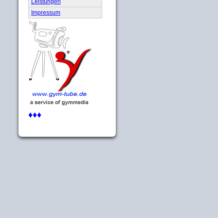
Leistungen
Impressum
♦♦♦