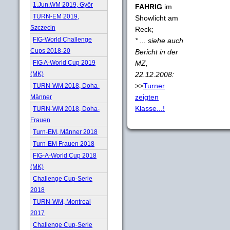
1.Jun.WM 2019, Györ
FAHRIG
im
TURN-EM 2019,
Showlicht am
Szczecin
Reck;
FIG-World Challenge
* ... siehe auch
Cups 2018-20
Bericht in der
MZ,
FIG A-World Cup 2019
22.12.2008:
(MK)
>>
Turner
TURN-WM 2018, Doha-
zeigten
Männer
Klasse...!
TURN-WM 2018, Doha-
Frauen
Turn-EM, Männer 2018
Turn-EM Frauen 2018
FIG-A-World Cup 2018
(MK)
Challenge Cup-Serie
2018
TURN-WM, Montreal
2017
Challenge Cup-Serie