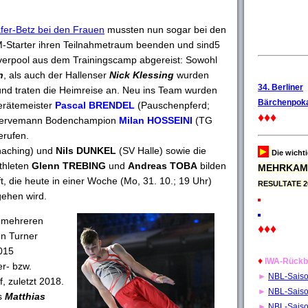
er-Betz bei den Frauen
mussten nun sogar bei den
-Starter ihren Teilnahmetraum beenden und sind5
verpool aus dem Trainingscamp abgereist: Sowohl
n
, als auch der Hallenser
Nick Klessing
wurden
34. Berliner
 und traten die Heimreise an. Neu ins Team wurden
Bärchenpoka
erätemeister
Pascal BRENDEL
(Pauschenpferd;
♦♦♦
eservemann Bodenchampion
Milan HOSSEINI
(TG
erufen.
aching) und
Nils DUNKEL
(SV Halle) sowie die
►
Die wicht
thleten
Glenn TREBING
und
Andreas TOBA
bilden
MEHRKAM
, die heute in einer Woche (Mo, 31. 10.; 19 Uhr)
RESULTATE 2
ehen wird.
t mehreren
♦♦♦
en Turner
2015
♦
IWA-Rückb
r- bzw.
►
NBL-Sais
 zuletzt 2018.
►
NBL-Sais
rs
Matthias
►
NBL-Sais