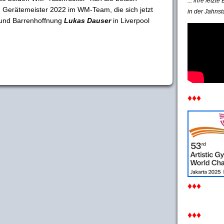
... ihre letzt
n Gerätemeister 2022 im WM-Team, die sich jetzt
in der Jahnst
und Barrenhoffnung
Lukas Dauser
in Liverpool
♦♦♦
♦♦♦
♦♦♦