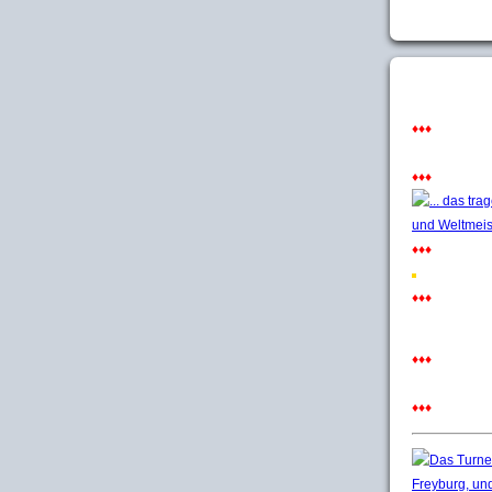
♦♦♦
♦♦♦
♦♦♦
♦♦♦
♦♦♦
♦♦♦