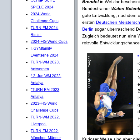
OLYMPISCHE
Brendel
in Wetzlar bescheini
SPIELE 2024
Bundestrainer
Waleri Belenk
2024-World
gute Entwicklung, nachdem e
Challenge Cups
ersten
Deutschen Meistersch
TURN-EM 2024,
Berlin
sogar überraschend De
Rimini
Zugleich bedeutet nun eine 
2024-FIG World Cups
reizvolle Entwicklungschance
I. GYMfamily
.
Eventserie 2024
*
TURN-WM 2023,
<
Antwerpen
W
* 2. Jun.WM 2023,
N
Antalya
e
*TURN-EM 2023,
B
Antalya
i
2023-FIG World
g
Challenge Cups
d
TURN-WM 2022,
H
Liverpool
J
TURN-EM 2022,
.
München-Männer
Kurioser Weise sind aber di