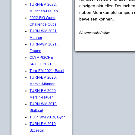
TURN-EM 2022,
einzigen aktuellen Deutsche
München-Frauen
neben Mehrkampfchampion 
2022-FIG World
beweisen können.
Challenge Cups
TURN-WM 2021,
(c) gymmedia / -ehe-
Männer
TURN-WM 2021,
Frauen
OLYMPISCHE
SPIELE 2021
Turn-EM 2021, Basel
TURN-EM 2020,
Mersin-Männer
TURN-EM 2020,
Mersin-Frauen
TURN-WM 2019,
Stuttgart
1.Jun.WM 2019, Györ
TURN-EM 2019,
Szczecin