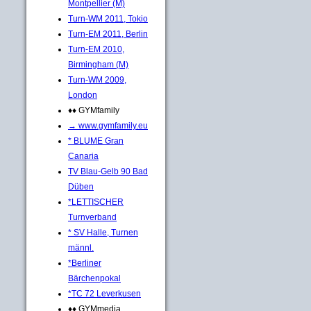
Montpellier (M)
Turn-WM 2011, Tokio
Turn-EM 2011, Berlin
Turn-EM 2010,
Birmingham (M)
Turn-WM 2009,
London
♦♦ GYMfamily
→ www.gymfamily.eu
* BLUME Gran
Canaria
TV Blau-Gelb 90 Bad
Düben
*LETTISCHER
Turnverband
* SV Halle, Turnen
männl.
*Berliner
Bärchenpokal
*TC 72 Leverkusen
♦♦ GYMmedia