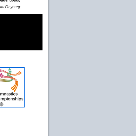
e Barrenübung
adt Freyburg: