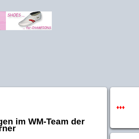
♦♦♦
gen im WM-Team der
rner