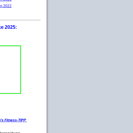
on 2022
ke 2025:
s Fitness-TIPP
: