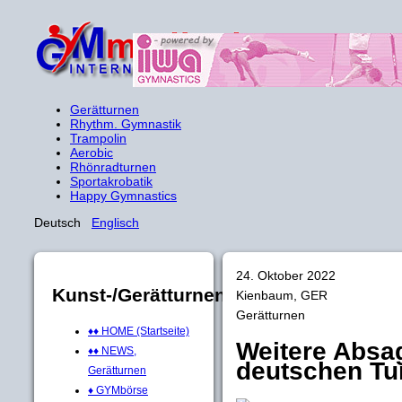
Gerätturnen
Rhythm. Gymnastik
Trampolin
Aerobic
Rhönradturnen
Sportakrobatik
Happy Gymnastics
Deutsch
Englisch
24. Oktober 2022
Kunst-/Gerätturnen
Kienbaum, GER
Gerätturnen
♦♦ HOME (Startseite)
Weitere Absa
♦♦ NEWS,
deutschen Tu
Gerätturnen
♦ GYMbörse