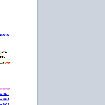
l 2026
igsten
PF-
025-
2026
:
lenden:
on 2025
on 2024
on 2023