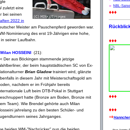
gte
►
NBL-Sais
i
zuletzt eine
♦♦♦
r bei seinen
aften 2022 in
Rückblic
utscher Meister am Pauschenpferd geworden war.
WM-Nominierung des erst 19-Jährigen eine hohe,
 in seiner Laufbahn.
♦♦♦
 Milan HOSSEINI
(21):
< Der aus Böckingen stammende jetzige
ahlberliner, der beim hauptstädtischen SC von Ex-
ationalturner
Brian Gladow
trainiert wird, glänzte
benfalls in diesem Jahr mit Meisterschaftsgold am
oden, nachdem er im Frühjahr bereits
nternationale Luft beim DTB-Pokal in Stuttgart
♦♦♦
eschnuppert hatte (Bronze am Boden, Bronze mit
em Team). Wie Brendel gehörte auch Milan
♦♦♦
osseini jahrelang zu den besten Schüler- und
⇒
ugendturnern seines Jahrganges.
Hannchen'
ese beiden WM-"Nachrücker" nun die beiden