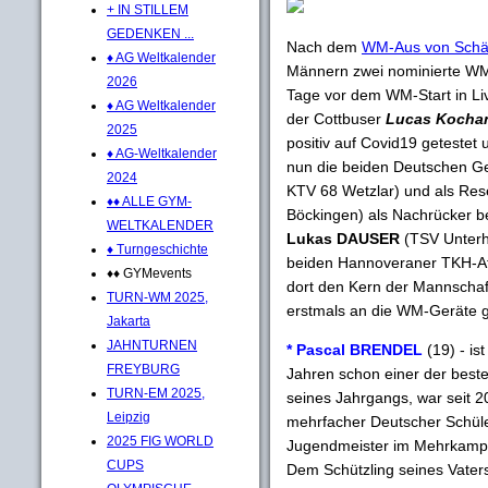
+ IN STILLEM
GEDENKEN ...
Nach dem
WM-Aus von Schäf
♦ AG Weltkalender
Männern zwei nominierte WM
2026
Tage vor dem WM-Start in Li
♦ AG Weltkalender
der Cottbuser
Lucas Kocha
2025
positiv auf Covid19 getestet
♦ AG-Weltkalender
nun die beiden Deutschen G
2024
KTV 68 Wetzlar) und als R
♦♦ ALLE GYM-
Böckingen) als Nachrücker b
WELTKALENDER
Lukas DAUSER
(TSV Unterh
♦ Turngeschichte
beiden Hannoveraner TKH-A
♦♦ GYMevents
dort den Kern der Mannschaft
TURN-WM 2025,
erstmals an die WM-Geräte g
Jakarta
JAHNTURNEN
* Pascal BRENDEL
(19) - is
FREYBURG
Jahren schon einer der best
TURN-EM 2025,
seines Jahrgangs, war seit 
Leipzig
mehrfacher Deutscher Schüle
2025 FIG WORLD
Jugendmeister im Mehrkampf,
CUPS
Dem Schützling seines Vate