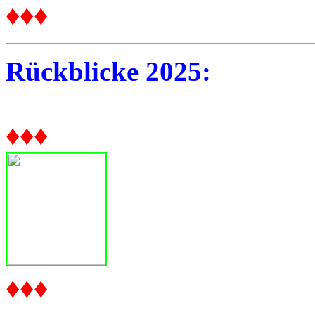
♦♦♦
Rückblicke 2025:
♦♦♦
♦♦♦