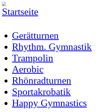
Gerätturnen
Rhythm. Gymnastik
Trampolin
Aerobic
Rhönradturnen
Sportakrobatik
Happy Gymnastics