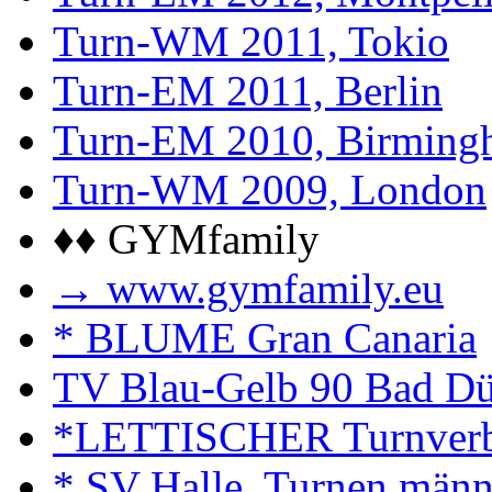
Turn-WM 2011, Tokio
Turn-EM 2011, Berlin
Turn-EM 2010, Birming
Turn-WM 2009, London
♦♦ GYMfamily
→ www.gymfamily.eu
* BLUME Gran Canaria
TV Blau-Gelb 90 Bad D
*LETTISCHER Turnver
* SV Halle, Turnen männ