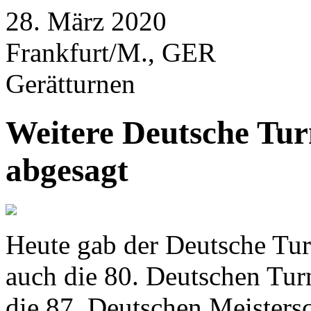
28. März 2020
Frankfurt/M., GER
Gerätturnen
Weitere Deutsche Tur
abgesagt
Heute gab der Deutsche Tu
auch die 80. Deutschen Tur
die 87. Deutschen Meisters