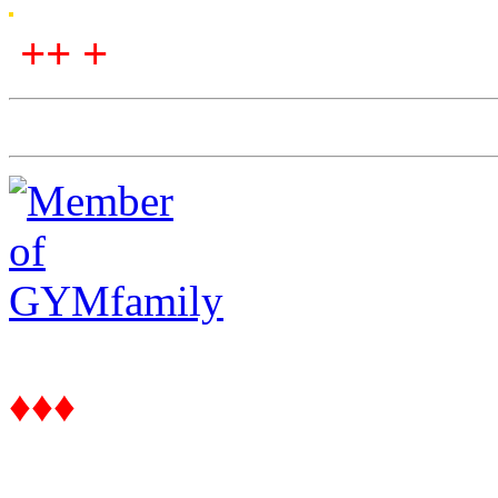
++ +
♦♦♦