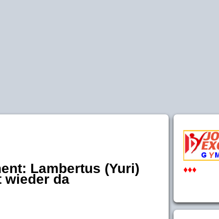
ent: Lambertus (Yuri)
♦♦♦
t wieder da