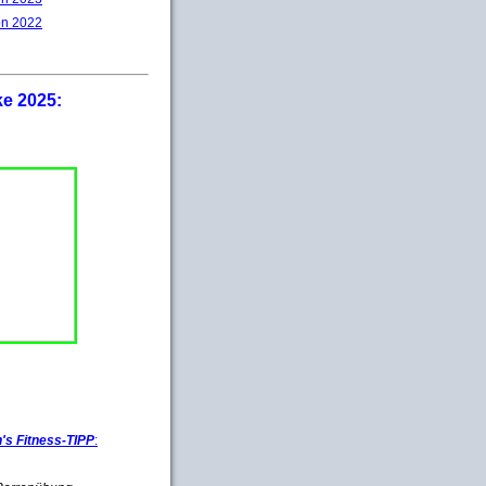
on 2022
ke 2025:
s Fitness-TIPP
: