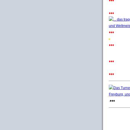
♦♦♦
♦♦♦
♦♦♦
♦♦♦
♦♦♦
♦♦♦
.♦♦♦