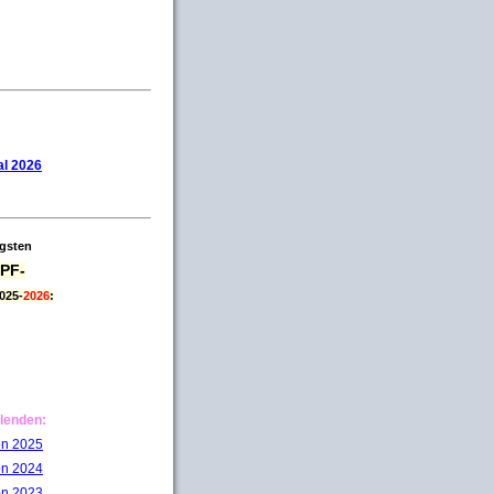
l 2026
igsten
PF-
025-
2026
:
lenden:
on 2025
on 2024
on 2023