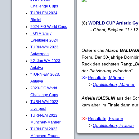
Challenge Cups
TURN-EM 2024,
Rimini
(8)
WORLD CUP Artistic Gy
2024-FIG World Cups
- Ghent, Belgium 11./ 12
I. GYMfamily
_______________________
Eventserie 2024
TURN-WM 2023,
Österreichs
Marco BALDAU
Antwerpen
Form. Der 30-jährige Dornbir
* 2. Jun.WM 2023,
Reck den sechsten Rang:
„Di
Antalya
der Platzierung zufrieden“.
*TURN-EM 2023,
>>
Resultate, Männer
Antalya
>
Qualifikation, Männer
2023-FIG World
Challenge Cups
Ariella KAESLIN
aus der Schw
TURN-WM 2022,
kam aber im Finale dann nur
Liverpool
TURN-EM 2022,
>>
Resultate, Frauen
München-Männer
>
Qualifikation, Frauen
TURN-EM 2022,
München-Frauen