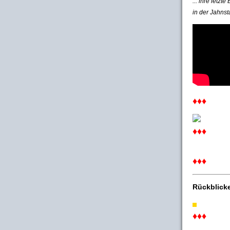
... ihre letzt
in der Jahnst
♦♦♦
♦♦♦
♦♦♦
Rückblick
♦♦♦