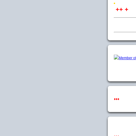
++ +
♦♦♦