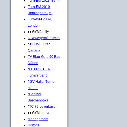
Turn-EM 2011, Berlin
Turn-EM 2010,
Birmingham (M)
Turn-WM 2009,
London
♦♦ GYMfamily
→ www.gymfamily.eu
* BLUME Gran
Canaria
TV Blau-Gelb 90 Bad
Düben
*LETTISCHER
Turnverband
* SV Halle, Turnen
männl.
*Berliner
Bärchenpokal
*TC 72 Leverkusen
♦♦ GYMmedia
Management
Historie