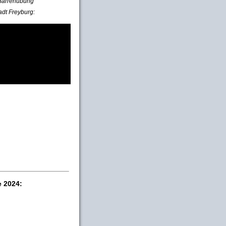
e Barrenübung
adt Freyburg:
e 2024: