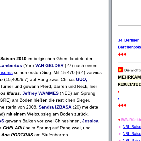
34. Berliner
Bärchenpoka
♦♦♦
 Saison 2010
im belgischen Ghent landete der
Lambertus
(Yuri)
VAN GELDER
(27) nach einem
►
Die wicht
onsums
seinen ersten Sieg. Mit 15.470 (6.4) verwies
MEHRKAM
in
(15,400/6.7) auf Rang zwei. Chinas
GUO,
RESULTATE 2
 Turner und gewann Pferd, Barren und Reck, hier
ios Maras
.
Jeffrey WAMMES
(NED) am Sprung
GRE) am Boden hießen die restlichen Sieger.
♦♦♦
eisterin von 2008,
Sandra IZBASA
(20) meldete
and) mit einem Weltcupsieg am Boden zurück.
♦
IWA-Rückb
AS
gewann Balken vor zwei Chinesinnen,
Jessica
►
NBL-Sais
ia CHELARU
beim Sprung auf Rang zwei, und
►
NBL-Sais
r
Ana PORGRAS
am Stufenbarren.
►
NBL-Sais