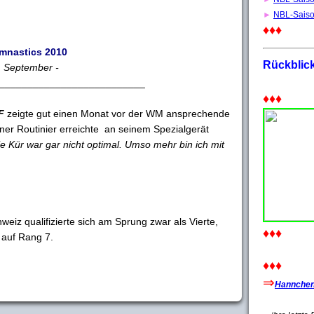
►
NBL-Sais
♦♦♦
mnastics 2010
Rückblic
. September -
__________________________
♦♦♦
F
zeigte gut einen Monat vor der WM ansprechende
ner Routinier erreichte an seinem Spezialgerät
e Kür war gar nicht optimal. Umso mehr bin ich mit
eiz qualifizierte sich am Sprung zwar als Vierte,
♦♦♦
 auf Rang 7.
♦♦♦
⇒
Hannchen'