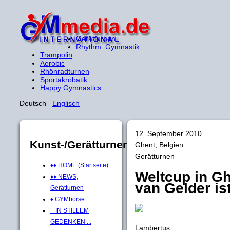
Gerätturnen
Rhythm. Gymnastik
Trampolin
Aerobic
Rhönradturnen
Sportakrobatik
Happy Gymnastics
Deutsch
Englisch
12. September 2010
Kunst-/Gerätturnen
Ghent, Belgien
Gerätturnen
♦♦ HOME (Startseite)
Weltcup in Gh
♦♦ NEWS,
van Gelder is
Gerätturnen
♦ GYMbörse
+ IN STILLEM
GEDENKEN ...
Lambertus