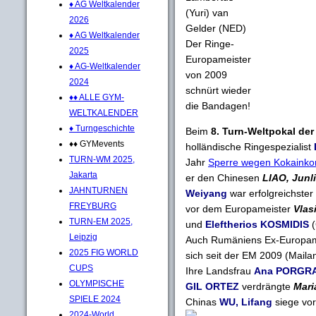
♦ AG Weltkalender
(Yuri) van
2026
Gelder (NED)
♦ AG Weltkalender
Der Ringe-
2025
Europameister
♦ AG-Weltkalender
von 2009
2024
schnürt wieder
♦♦ ALLE GYM-
die Bandagen!
WELTKALENDER
♦ Turngeschichte
Beim
8. Turn-Weltpokal der
♦♦ GYMevents
holländische Ringespezialist
TURN-WM 2025,
Jahr
Sperre wegen Kokaink
Jakarta
er den Chinesen
LIAO, Junl
JAHNTURNEN
Weiyang
war erfolgreichster
FREYBURG
vor dem Europameister
Vlas
TURN-EM 2025,
und
Eleftherios KOSMIDIS
(
Leipzig
Auch Rumäniens Ex-Europam
2025 FIG WORLD
sich seit der EM 2009 (Mail
CUPS
Ihre Landsfrau
Ana PORGR
OLYMPISCHE
GIL ORTEZ
verdrängte
Mar
SPIELE 2024
Chinas
WU, Lifang
siege vo
2024-World