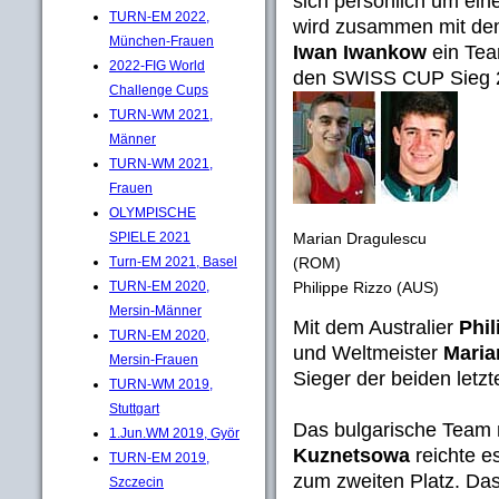
sich persönlich um e
TURN-EM 2022,
wird zusammen mit dem
München-Frauen
Iwan Iwankow
ein Tea
2022-FIG World
den SWISS CUP Sieg 2
Challenge Cups
TURN-WM 2021,
Männer
TURN-WM 2021,
Frauen
OLYMPISCHE
Marian Dragulescu
SPIELE 2021
(ROM)
Turn-EM 2021, Basel
Philippe Rizzo (AUS)
TURN-EM 2020,
Mersin-Männer
Mit dem Australier
Phil
TURN-EM 2020,
und Weltmeister
Maria
Mersin-Frauen
Sieger der beiden letz
TURN-WM 2019,
Stuttgart
Das bulgarische Team
1.Jun.WM 2019, Györ
Kuznetsowa
reichte es
TURN-EM 2019,
zum zweiten Platz. Da
Szczecin