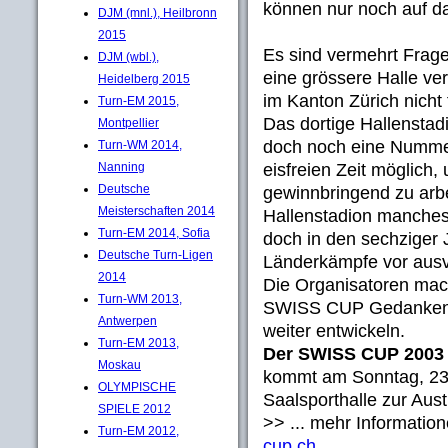
können nur noch auf da
DJM (mnl.), Heilbronn
2015
Es sind vermehrt Frag
DJM (wbl.),
eine grössere Halle ve
Heidelberg 2015
im Kanton Zürich nich
Turn-EM 2015,
Das dortige Hallenstadi
Montpellier
doch noch eine Nummer 
Turn-WM 2014,
eisfreien Zeit möglich
Nanning
Deutsche
gewinnbringend zu arbe
Meisterschaften 2014
Hallenstadion manches
Turn-EM 2014, Sofia
doch in den sechziger 
Deutsche Turn-Ligen
Länderkämpfe vor ausv
2014
Die Organisatoren mach
Turn-WM 2013,
SWISS CUP Gedanken u
Antwerpen
weiter entwickeln.
Turn-EM 2013,
Der SWISS CUP 2003
Moskau
kommt am Sonntag, 23.
OLYMPISCHE
Saalsporthalle zur Aus
SPIELE 2012
>> ... mehr Informatio
Turn-EM 2012,
cup.ch