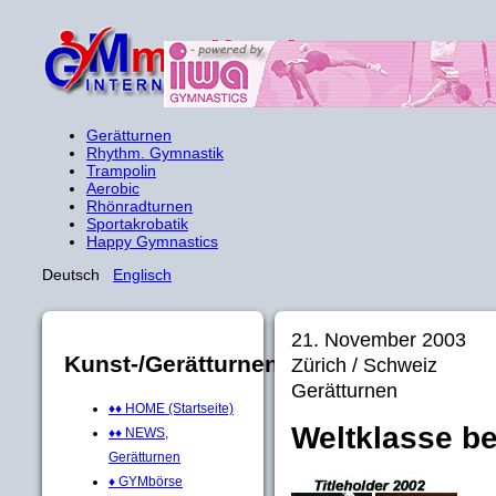
Gerätturnen
Rhythm. Gymnastik
Trampolin
Aerobic
Rhönradturnen
Sportakrobatik
Happy Gymnastics
Deutsch
Englisch
21. November 2003
Kunst-/Gerätturnen
Zürich / Schweiz
Gerätturnen
♦♦ HOME (Startseite)
Weltklasse b
♦♦ NEWS,
Gerätturnen
♦ GYMbörse