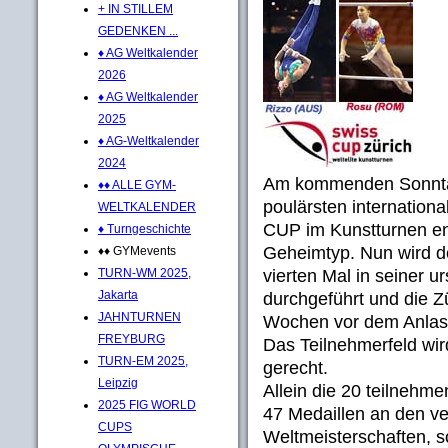
+ IN STILLEM
GEDENKEN ...
♦ AG Weltkalender
2026
♦ AG Weltkalender
2025
♦ AG-Weltkalender
2024
Am kommenden Sonntag 
♦♦ ALLE GYM-
poulärsten internation
WELTKALENDER
CUP im Kunstturnen en
♦ Turngeschichte
Geheimtyp. Nun wird d
♦♦ GYMevents
vierten Mal in seiner 
TURN-WM 2025,
Jakarta
durchgeführt und die Zü
JAHNTURNEN
Wochen vor dem Anlass
FREYBURG
Das Teilnehmerfeld wir
TURN-EM 2025,
gerecht.
Leipzig
Allein die 20 teilneh
2025 FIG WORLD
47 Medaillen an den v
CUPS
Weltmeisterschaften, 