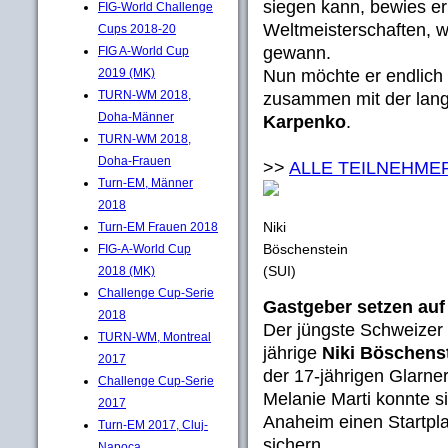
siegen kann, bewies e
FIG-World Challenge
Weltmeisterschaften, 
Cups 2018-20
gewann.
FIG A-World Cup
Nun möchte er endlic
2019 (MK)
TURN-WM 2018,
zusammen mit der lang
Doha-Männer
Karpenko
.
TURN-WM 2018,
Doha-Frauen
>>
ALLE TEILNEHME
Turn-EM, Männer
2018
Niki
Turn-EM Frauen 2018
Böschenstein
FIG-A-World Cup
(SUI)
2018 (MK)
Challenge Cup-Serie
Gastgeber setzen auf 
2018
Der jüngste Schweizer 
TURN-WM, Montreal
jährige
Niki Böschens
2017
der 17-jährigen Glarne
Challenge Cup-Serie
Melanie Marti konnte s
2017
Anaheim einen Startpla
Turn-EM 2017, Cluj-
sichern.
Napoca