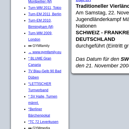
Montpellier (M)
Traditioneller Vierlä
Turn-WM 2011, Tokio
Am Samstag, 22. Novemb
Turn-EM 2011, Berlin
Jugendländerkampf Män
Turn-EM 2010,
Nationen
Birmingham (M)
SCHWEIZ - FRANKRE
Turn-WM 2009,
DEUTSCHLAND
London
durchgeführt (Eintritt gr
♦♦ GYMfamily
→ www.gymfamily.eu
Das Datum für den
SW
* BLUME Gran
den 21. November 2004
Canaria
TV Blau-Gelb 90 Bad
Düben
*LETTISCHER
Turnverband
* SV Halle, Turnen
männl.
*Berliner
Bärchenpokal
*TC 72 Leverkusen
♦♦ GYMmedia