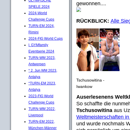
OLYMPISCHE
gewonnen....
SPIELE 2024
2024-World
Challenge Cups
RÜCKBLICK:
Alle Sie
TURN-EM 2024,
Rimini
2024-FIG World Cups
I. GYMfamily
Eventserie 2024
TURN-WM 2023,
Antwerpen
* 2. Jun.WM 2023,
Antalya
Tschusowitina -
*TURN-EM 2023,
Iwankow
Antalya
Auserlesenens Weltk
2023-FIG World
Challenge Cups
So schaffte die nunme
TURN-WM 2022,
Tschusowitina
aus Uzb
Liverpool
Weltmeisterschaften i
TURN-EM 2022,
und wurde nochmals We
München-Männer