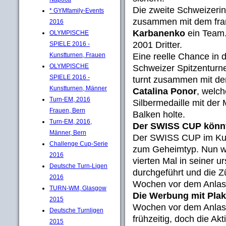
Die zweite Schweizeri
* GYMfamily-Events
zusammen mit dem fra
2016
Karbanenko
ein Team
OLYMPISCHE
2001 Dritter.
SPIELE 2016 -
Eine reelle Chance in 
Kunstturnen, Frauen
OLYMPISCHE
Schweizer Spitzenturn
SPIELE 2016 -
turnt zusammen mit de
Kunstturnen, Männer
Catalina Ponor
, welc
Turn-EM, 2016
Silbermedaille mit der
Frauen, Bern
Balken holte.
Turn-EM, 2016,
Der SWISS CUP könnte
Männer, Bern
Der SWISS CUP im Kuns
Challenge Cup-Serie
zum Geheimtyp. Nun wi
2016
vierten Mal in seiner 
Deutsche Turn-Ligen
durchgeführt und die Zü
2016
Wochen vor dem Anlass
TURN-WM, Glasgow
Die Werbung mit Plak
2015
Wochen vor dem Anlass 
Deutsche Turnligen
frühzeitig, doch die Akt
2015