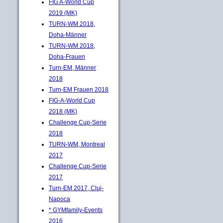
FIG A-World Cup
2019 (MK)
TURN-WM 2018,
Doha-Männer
TURN-WM 2018,
Doha-Frauen
Turn-EM, Männer
2018
Turn-EM Frauen 2018
FIG-A-World Cup
2018 (MK)
Challenge Cup-Serie
2018
TURN-WM, Montreal
2017
Challenge Cup-Serie
2017
Turn-EM 2017, Cluj-
Napoca
* GYMfamily-Events
2016