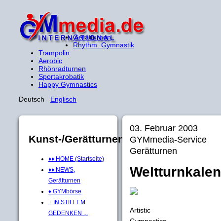
Gerätturnen
Rhythm. Gymnastik
Trampolin
Aerobic
Rhönradturnen
Sportakrobatik
Happy Gymnastics
Deutsch
Englisch
03. Februar 2003
Kunst-/Gerätturnen
GYMmedia-Service
Gerätturnen
♦♦ HOME (Startseite)
Weltturnkalen
♦♦ NEWS,
Gerätturnen
♦ GYMbörse
+ IN STILLEM
Artistic
GEDENKEN ...
Gymnastics