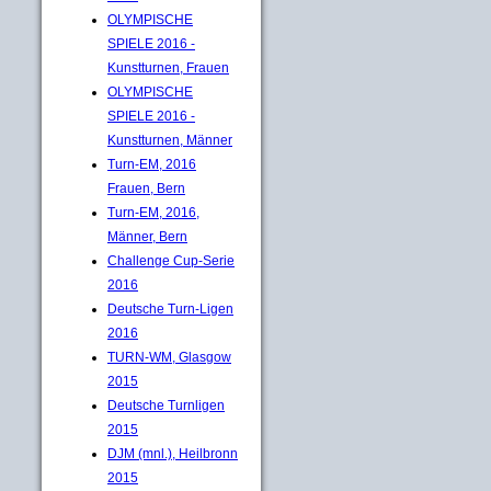
OLYMPISCHE
SPIELE 2016 -
Kunstturnen, Frauen
OLYMPISCHE
SPIELE 2016 -
Kunstturnen, Männer
Turn-EM, 2016
Frauen, Bern
Turn-EM, 2016,
Männer, Bern
Challenge Cup-Serie
2016
Deutsche Turn-Ligen
2016
TURN-WM, Glasgow
2015
Deutsche Turnligen
2015
DJM (mnl.), Heilbronn
2015