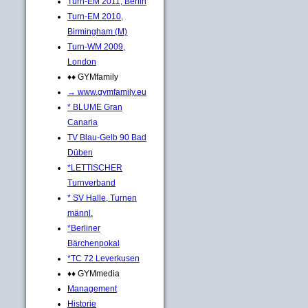
Turn-EM 2011, Berlin
Turn-EM 2010,
Birmingham (M)
Turn-WM 2009,
London
♦♦ GYMfamily
→ www.gymfamily.eu
* BLUME Gran
Canaria
TV Blau-Gelb 90 Bad
Düben
*LETTISCHER
Turnverband
* SV Halle, Turnen
männl.
*Berliner
Bärchenpokal
*TC 72 Leverkusen
♦♦ GYMmedia
Management
Historie