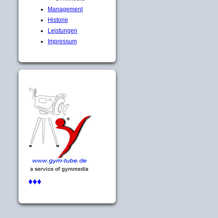
Management
Historie
Leistungen
Impressum
♦♦♦