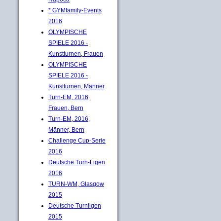
* GYMfamily-Events
2016
OLYMPISCHE
SPIELE 2016 -
Kunstturnen, Frauen
OLYMPISCHE
SPIELE 2016 -
Kunstturnen, Männer
Turn-EM, 2016
Frauen, Bern
Turn-EM, 2016,
Männer, Bern
Challenge Cup-Serie
2016
Deutsche Turn-Ligen
2016
TURN-WM, Glasgow
2015
Deutsche Turnligen
2015