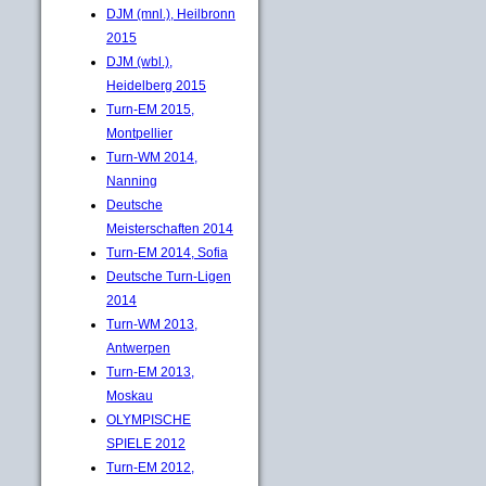
DJM (mnl.), Heilbronn
2015
DJM (wbl.),
Heidelberg 2015
Turn-EM 2015,
Montpellier
Turn-WM 2014,
Nanning
Deutsche
Meisterschaften 2014
Turn-EM 2014, Sofia
Deutsche Turn-Ligen
2014
Turn-WM 2013,
Antwerpen
Turn-EM 2013,
Moskau
OLYMPISCHE
SPIELE 2012
Turn-EM 2012,