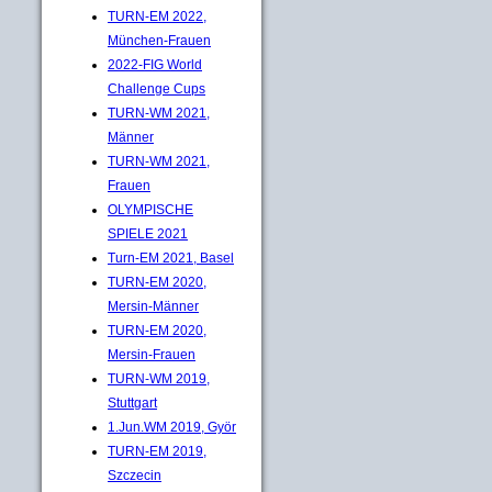
TURN-EM 2022,
München-Frauen
2022-FIG World
Challenge Cups
TURN-WM 2021,
Männer
TURN-WM 2021,
Frauen
OLYMPISCHE
SPIELE 2021
Turn-EM 2021, Basel
TURN-EM 2020,
Mersin-Männer
TURN-EM 2020,
Mersin-Frauen
TURN-WM 2019,
Stuttgart
1.Jun.WM 2019, Györ
TURN-EM 2019,
Szczecin