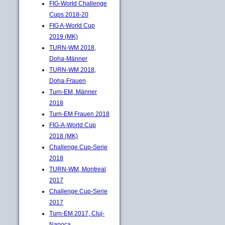
FIG-World Challenge
Cups 2018-20
FIG A-World Cup
2019 (MK)
TURN-WM 2018,
Doha-Männer
TURN-WM 2018,
Doha-Frauen
Turn-EM, Männer
2018
Turn-EM Frauen 2018
FIG-A-World Cup
2018 (MK)
Challenge Cup-Serie
2018
TURN-WM, Montreal
2017
Challenge Cup-Serie
2017
Turn-EM 2017, Cluj-
Napoca