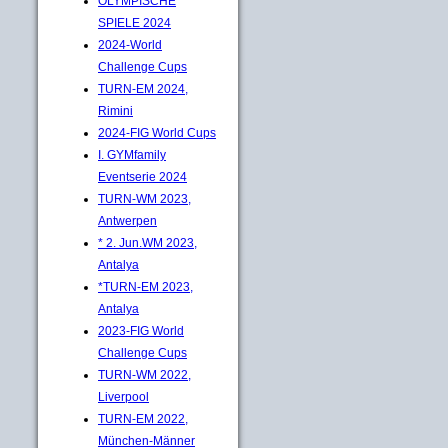
OLYMPISCHE
SPIELE 2024
2024-World
Challenge Cups
TURN-EM 2024,
Rimini
2024-FIG World Cups
I. GYMfamily
Eventserie 2024
TURN-WM 2023,
Antwerpen
* 2. Jun.WM 2023,
Antalya
*TURN-EM 2023,
Antalya
2023-FIG World
Challenge Cups
TURN-WM 2022,
Liverpool
TURN-EM 2022,
München-Männer