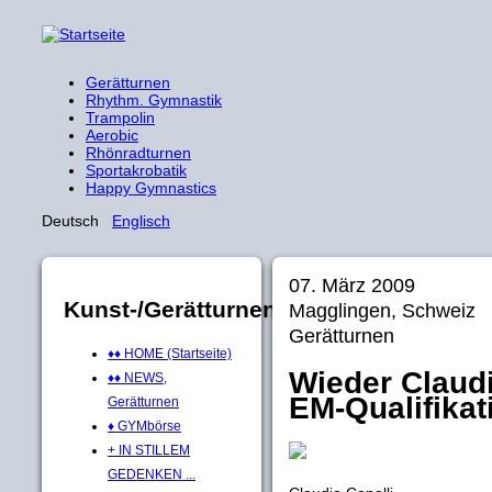
Gerätturnen
Rhythm. Gymnastik
Trampolin
Aerobic
Rhönradturnen
Sportakrobatik
Happy Gymnastics
Deutsch
Englisch
07. März 2009
Kunst-/Gerätturnen
Magglingen, Schweiz
Gerätturnen
♦♦ HOME (Startseite)
Wieder Claudi
♦♦ NEWS,
EM-Qualifikat
Gerätturnen
♦ GYMbörse
+ IN STILLEM
GEDENKEN ...