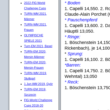
* Boden
2022-FIG World
1. Capelli 14,550. 2. 
Challenge Cups
Claude-Alain Porchet
TURN-WM 2021,
* Pauschenpferd
Männer
TURN-WM 2021,
1. Capelli 13,600. 2. 
Frauen
Häuptli 13,050.
OLYMPISCHE
* Ringe:
SPIELE 2021
1. Böschenstein 14,150
Turn-EM 2021, Basel
Rickenbach), je 14,100
TURN-EM 2020,
*
Sprung:
Mersin-Männer
1. Capelli 16,100. 2. 
TURN-EM 2020,
*Barren:
Mersin-Frauen
1. Capelli 14,750. 2. 
TURN-WM 2019,
Wehntal) 13,050
Stuttgart
* Reck:
1.Jun.WM 2019, Györ
1. Böschenstein 13,750 
TURN-EM 2019,
Szczecin
FIG-World Challenge
Cups 2018-20