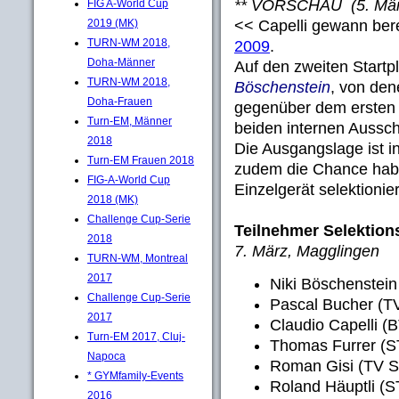
** VORSCHAU (5. Mär
FIG A-World Cup
<< Capelli gewann bere
2019 (MK)
TURN-WM 2018,
2009
.
Doha-Männer
Auf den zweiten Startp
TURN-WM 2018,
Böschenstein
, von den
Doha-Frauen
gegenüber dem ersten Q
Turn-EM, Männer
beiden internen Aussc
2018
Die Ausgangslage ist 
Turn-EM Frauen 2018
zudem die Chance habe
FIG-A-World Cup
Einzelgerät selektionie
2018 (MK)
Challenge Cup-Serie
Teilnehmer Selektion
2018
7. März, Magglingen
TURN-WM, Montreal
2017
Niki Böschenstei
Challenge Cup-Serie
Pascal Bucher (T
2017
Claudio Capelli (
Turn-EM 2017, Cluj-
Thomas Furrer (S
Napoca
Roman Gisi (TV Se
* GYMfamily-Events
Roland Häuptli (
2016