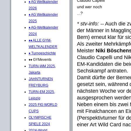
Claudio Capelli
♦ AG Weltkalender
und wer noch
2026
...?
♦ AG Weltkalender
2025
* stv-info: --
Auch die zw
♦ AG-Weltkalender
der Männer in Magglin
2024
Bern) erneut klar für si
♦♦ ALLE GYM-
Als zweiter Mehrkämpf
WELTKALENDER
Meister
Niki Böschens
♦ Turngeschichte
Claudio Capelli und Ni
♦♦ GYMevents
EM-Kandidaten die bei
TURN-WM 2025,
Sechskampf antraten.
Jakarta
Damit dürfte der Berner 
JAHNTURNEN
gesetzt sein, während 
FREYBURG
nächsten Woche vor d
TURN-EM 2025,
ausgesprochen werden 
Leipzig
Neben einem bis zwei 
2025 FIG WORLD
mit Finalchancen an Ei
CUPS
(Perspektivturner für 
OLYMPISCHE
einer Art Wild Card nac
SPIELE 2024
2024-World