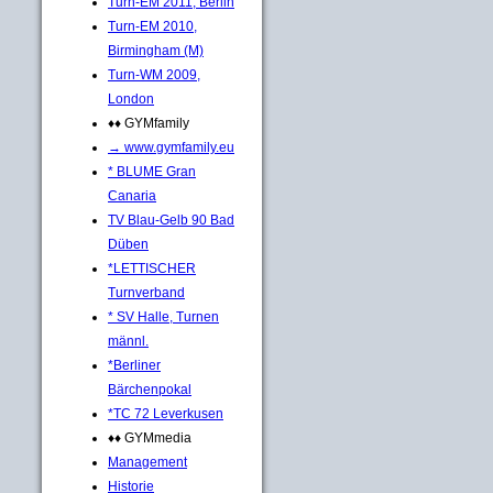
Turn-EM 2011, Berlin
Turn-EM 2010,
Birmingham (M)
Turn-WM 2009,
London
♦♦ GYMfamily
→ www.gymfamily.eu
* BLUME Gran
Canaria
TV Blau-Gelb 90 Bad
Düben
*LETTISCHER
Turnverband
* SV Halle, Turnen
männl.
*Berliner
Bärchenpokal
*TC 72 Leverkusen
♦♦ GYMmedia
Management
Historie