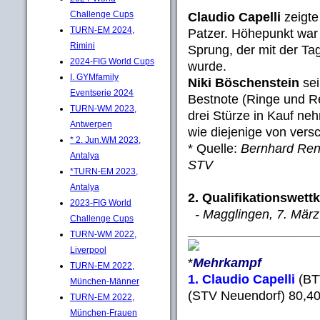
Challenge Cups
Claudio Capelli
zeigte
TURN-EM 2024,
Patzer. Höhepunkt war
Rimini
Sprung, der mit der T
2024-FIG World Cups
wurde.
I. GYMfamily
Niki Böschenstein
sei
Eventserie 2024
Bestnote (Ringe und Re
TURN-WM 2023,
drei Stürze in Kauf ne
Antwerpen
wie diejenige von vers
* 2. Jun.WM 2023,
* Quelle:
Bernhard Ren
Antalya
STV
*TURN-EM 2023,
Antalya
2. Qualifikationswett
2023-FIG World
- Magglingen, 7. März
Challenge Cups
__________________
TURN-WM 2022,
Liverpool
*
Mehrkampf
TURN-EM 2022,
1. Claudio Capelli
(BT
München-Männer
(STV Neuendorf) 80,40
TURN-EM 2022,
München-Frauen