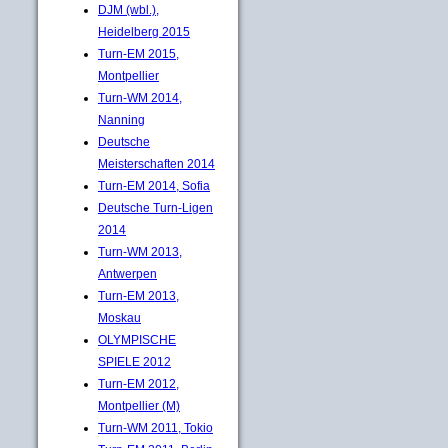
DJM (wbl.),
Heidelberg 2015
Turn-EM 2015,
Montpellier
Turn-WM 2014,
Nanning
Deutsche
Meisterschaften 2014
Turn-EM 2014, Sofia
Deutsche Turn-Ligen
2014
Turn-WM 2013,
Antwerpen
Turn-EM 2013,
Moskau
OLYMPISCHE
SPIELE 2012
Turn-EM 2012,
Montpellier (M)
Turn-WM 2011, Tokio