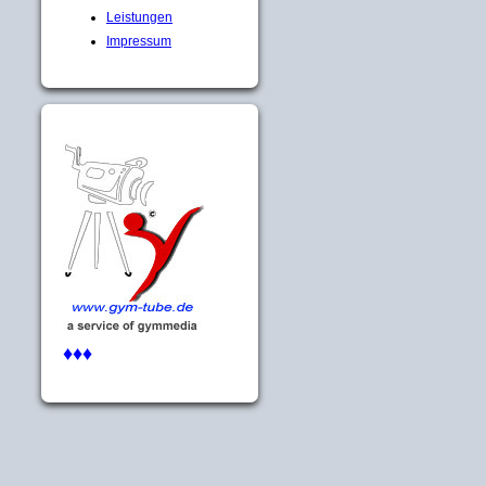
Leistungen
Impressum
♦♦♦