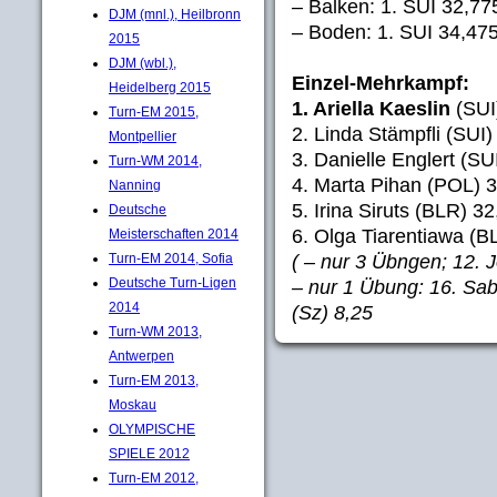
– Balken: 1. SUI 32,77
DJM (mnl.), Heilbronn
– Boden: 1. SUI 34,475
2015
DJM (wbl.),
Einzel-Mehrkampf:
Heidelberg 2015
1. Ariella Kaeslin
(SUI)
Turn-EM 2015,
2. Linda Stämpfli (SUI)
Montpellier
3. Danielle Englert (SU
Turn-WM 2014,
4. Marta Pihan (POL) 
Nanning
5. Irina Siruts (BLR) 32
Deutsche
6. Olga Tiarentiawa (B
Meisterschaften 2014
( – nur 3 Übngen; 12. 
Turn-EM 2014, Sofia
Deutsche Turn-Ligen
– nur 1 Übung: 16. Sabi
2014
(Sz) 8,25
Turn-WM 2013,
Antwerpen
Turn-EM 2013,
Moskau
OLYMPISCHE
SPIELE 2012
Turn-EM 2012,