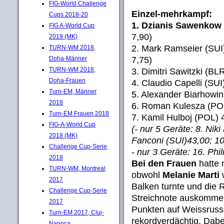
FIG-World Challenge
Einzel-mehrkampf:
Cups 2018-20
1. Dzianis Sawenkow
FIG A-World Cup
7,90)
2019 (MK)
2. Mark Ramseier (SUI) 
TURN-WM 2018,
7,75)
Doha-Männer
TURN-WM 2018,
3. Dimitri Sawitzki (BL
Doha-Frauen
4. Claudio Capelli (SUI)
Turn-EM, Männer
5. Alexander Biarhowi
2018
6. Roman Kulesza (PO
Turn-EM Frauen 2018
7. Kamil Hulboj (POL) 
FIG-A-World Cup
(- nur 5 Geräte: 8. Nik
2018 (MK)
Fanconi (SUI)43,00; 1
Challenge Cup-Serie
- nur 3 Geräte: 16. Phi
2018
Bei den Frauen
hatte 
TURN-WM, Montreal
obwohl
Melanie Marti
2017
Balken turnte und die 
Challenge Cup-Serie
Streichnote auskommen
2017
Punkten auf Weissrussl
Turn-EM 2017, Cluj-
rekordverdächtig. Dabe
Napoca