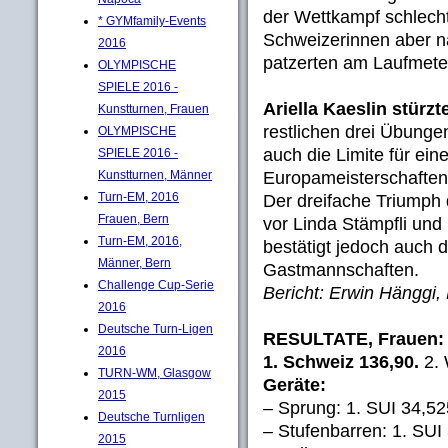
der Wettkampf schlech
* GYMfamily-Events
Schweizerinnen aber n
2016
patzerten am Laufmete
OLYMPISCHE
SPIELE 2016 -
Ariella Kaeslin stürz
Kunstturnen, Frauen
restlichen drei Übunge
OLYMPISCHE
auch die Limite für ei
SPIELE 2016 -
Europameisterschaften
Kunstturnen, Männer
Turn-EM, 2016
Der dreifache Triumph 
Frauen, Bern
vor Linda Stämpfli und D
Turn-EM, 2016,
bestätigt jedoch auch di
Männer, Bern
Gastmannschaften.
Challenge Cup-Serie
Bericht: Erwin Hänggi,
2016
Deutsche Turn-Ligen
RESULTATE, Frauen:
2016
1. Schweiz 136,90.
2. 
TURN-WM, Glasgow
Geräte:
2015
– Sprung: 1. SUI 34,52
Deutsche Turnligen
– Stufenbarren: 1. SUI
2015