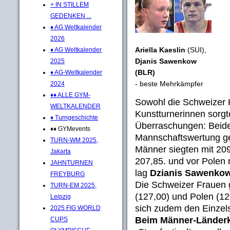
+ IN STILLEM
GEDENKEN ...
♦ AG Weltkalender
2026
Ariella Kaeslin
(SUI),
♦ AG Weltkalender
Djanis Sawenkow
2025
(BLR)
♦ AG-Weltkalender
- beste Mehrkämpfer
2024
♦♦ ALLE GYM-
Sowohl die Schweizer K
WELTKALENDER
Kunstturnerinnen sorgte
♦ Turngeschichte
Überraschungen: Beid
♦♦ GYMevents
Mannschaftswertung ge
TURN-WM 2025,
Männer siegten mit 20
Jakarta
207,85. und vor Polen 
JAHNTURNEN
lag
Dzianis Sawenko
FREYBURG
Die Schweizer Frauen 
TURN-EM 2025,
(127,00) und Polen (1
Leipzig
sich zudem den Einzelsi
2025 FIG WORLD
Beim Männer-Länder
CUPS