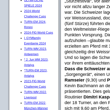
„Sturzfestival“, vor a
OLYMPISCHE
SPIELE 2024
vor nicht allzu langer
2024-World
war. Die Schweizer lagen
Challenge Cups
vor Weissrussland, do
TURN-EM 2024,
(fünf Stürze) führten d
Rimini
den Weltmeister-Riege
2024-FIG World Cups
Punkten Vorsprung. Di
I. GYMfamily
aufzuholen –glaubte m
Eventserie 2024
erzielten am Pferd mit 
TURN-WM 2023,
gleichzeitig drei Weis
Antwerpen
Und so lagen die Schw
* 2. Jun.WM 2023,
vor ihrem enttäuschten
Antalya
Dass die Schweizer a
*TURN-EM 2023,
„Sorgengerät“, einen 
Antalya
Ramseier
(9,30) und
P
2023-FIG World
Kevin Bachmann an de
Challenge Cups
präsentierten. Dies ge
TURN-WM 2022,
Routinier
Dimitri Kas
Liverpool
der 18 Turner, an den 
TURN-EM 2022,
sich mit 9,60 am Pferd
München-Männer