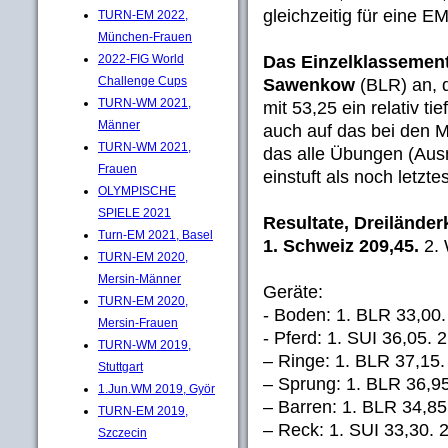
gleichzeitig für eine E
TURN-EM 2022,
München-Frauen
Das Einzelklassemen
2022-FIG World
Challenge Cups
Sawenkow
(BLR) an, 
TURN-WM 2021,
mit 53,25 ein relativ ti
Männer
auch auf das bei den 
TURN-WM 2021,
das alle Übungen (Au
Frauen
einstuft als noch letzte
OLYMPISCHE
SPIELE 2021
Resultate, Dreilände
Turn-EM 2021, Basel
1. Schweiz 209,45.
2. 
TURN-EM 2020,
Mersin-Männer
Geräte:
TURN-EM 2020,
- Boden: 1. BLR 33,00.
Mersin-Frauen
- Pferd: 1. SUI 36,05. 
TURN-WM 2019,
– Ringe: 1. BLR 37,15.
Stuttgart
– Sprung: 1. BLR 36,95
1.Jun.WM 2019, Györ
– Barren: 1. BLR 34,85
TURN-EM 2019,
– Reck: 1. SUI 33,30. 
Szczecin