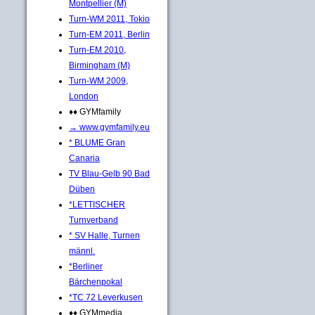
Montpellier (M)
Turn-WM 2011, Tokio
Turn-EM 2011, Berlin
Turn-EM 2010,
Birmingham (M)
Turn-WM 2009,
London
♦♦ GYMfamily
→ www.gymfamily.eu
* BLUME Gran
Canaria
TV Blau-Gelb 90 Bad
Düben
*LETTISCHER
Turnverband
* SV Halle, Turnen
männl.
*Berliner
Bärchenpokal
*TC 72 Leverkusen
♦♦ GYMmedia