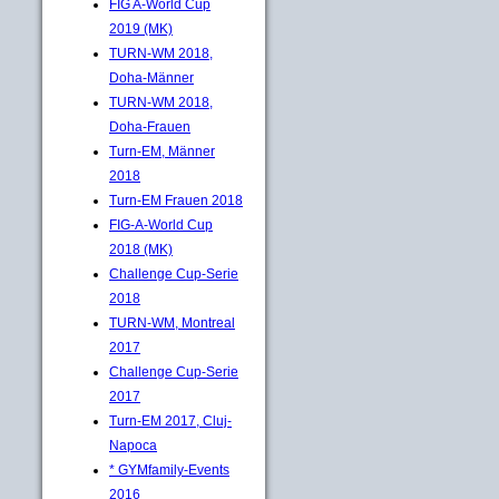
FIG A-World Cup
2019 (MK)
TURN-WM 2018,
Doha-Männer
TURN-WM 2018,
Doha-Frauen
Turn-EM, Männer
2018
Turn-EM Frauen 2018
FIG-A-World Cup
2018 (MK)
Challenge Cup-Serie
2018
TURN-WM, Montreal
2017
Challenge Cup-Serie
2017
Turn-EM 2017, Cluj-
Napoca
* GYMfamily-Events
2016