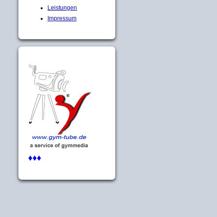
Leistungen
Impressum
♦♦♦