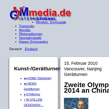
Gerätturnen
Rhythm. Gymnastik
Trampolin
Aerobic
Rhönradturnen
Sportakrobatik
Happy Gymnastics
Deutsch
Englisch
15. Februar 2010
Kunst-/Gerätturnen
Vancouver, Nanjing
Gerätturnen
♦♦ HOME (Startseite)
Zweite Olymp
♦♦ NEWS,
2014 an Chin
Gerätturnen
♦ GYMbörse
+ IN STILLEM
GEDENKEN ...