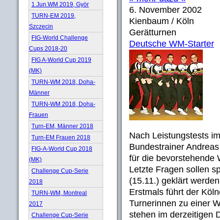
1.Jun.WM 2019, Györ
6. November 2002
TURN-EM 2019,
Kienbaum / Köln
Szczecin
Gerätturnen
FIG-World Challenge
Deutsche WM-Starter
Cups 2018-20
FIG A-World Cup 2019
(MK)
TURN-WM 2018, Doha-
Männer
TURN-WM 2018, Doha-
Frauen
Turn-EM, Männer 2018
Nach Leistungstests im
Turn-EM Frauen 2018
Bundestrainer Andreas
FIG-A-World Cup 2018
für die bevorstehende 
(MK)
Letzte Fragen sollen s
Challenge Cup-Serie
(15.11.) geklärt werden
2018
Erstmals führt der Köl
TURN-WM, Montreal
Turnerinnen zu einer W
2017
stehen im derzeitigen
Challenge Cup-Serie