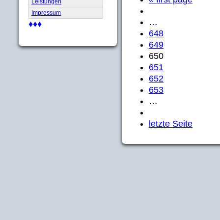
Leistungen
Impressum
…
♦♦♦
648
649
650
651
652
653
…
letzte Seite