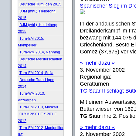
Deutsche Turnligen 2015
Spanischer Sieg im Dr
DJM (mnl.), Heilbronn
2015
In der andalusischen 
DJM (wbl.), Heidelberg
Dreiländerkampf im Fr
2015
bezwang mit 144,075 d
Turn-EM 2015,
Griechenland. Beste Ei
Montpellier
Gomez (37,675) vor vie
Turn-WM 2014, Nanning
Deutsche Meisterschaften
» mehr dazu «
2014
3. November 2002
Turn-EM 2014, Sofia
Regionalliga:
Deutsche Turn-Ligen
Gerätturnen
2014
TG Saar II schlägt But
Turn-WM 2013,
Antwerpen
Mit einem Auswärtssieg
Turn-EM 2013, Moskau
Buttenwiesen von 162,2
OLYMPISCHE SPIELE
TG Saar
ihre 2. Positio
2012
» mehr dazu «
Turn-EM 2012, Montpellier
2. November 2002
(M)