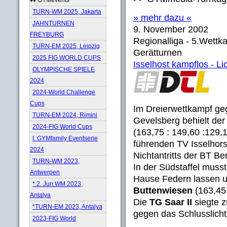
TURN-WM 2025, Jakarta
» mehr dazu «
JAHNTURNEN
9. November 2002
FREYBURG
Regionalliga - 5.Wettk
TURN-EM 2025, Leipzig
Gerätturnen
2025 FIG WORLD CUPS
Isselhost kampflos - Li
OLYMPISCHE SPIELE
2024
2024-World Challenge
Cups
Im Dreierwettkampf ge
TURN-EM 2024, Rimini
Gevelsberg behielt de
2024-FIG World Cups
(163,75 : 149,60 :129,
I. GYMfamily Eventserie
führenden TV Isselhors
2024
Nichtantritts der BT Ber
TURN-WM 2023,
In der Südstaffel muss
Antwerpen
Hause Federn lassen u
* 2. Jun.WM 2023,
Buttenwiesen
(163,45 
Antalya
Die
TG Saar II
siegte z
*TURN-EM 2023, Antalya
gegen das Schlusslicht.
2023-FIG World