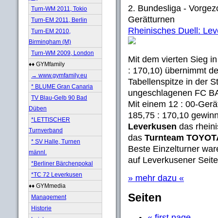
2. Bundesliga - Vorgez
Turn-WM 2011, Tokio
Gerätturnen
Turn-EM 2011, Berlin
Rheinisches Duell: Le
Turn-EM 2010,
Birmingham (M)
Turn-WM 2009, London
Mit dem vierten Sieg i
♦♦ GYMfamily
: 170,10) übernimmt d
→ www.gymfamily.eu
Tabellenspitze in der S
* BLUME Gran Canaria
ungeschlagenen FC B
TV Blau-Gelb 90 Bad
Mit einem 12 : 00-Gerä
Düben
185,75 : 170,10 gewin
*LETTISCHER
Leverkusen
das rheini
Turnverband
das
Turnteam TOYOT
* SV Halle, Turnen
Beste Einzelturner war
männl.
auf Leverkusener Seite.
*Berliner Bärchenpokal
*TC 72 Leverkusen
» mehr dazu «
♦♦ GYMmedia
Seiten
Management
Historie
« first page