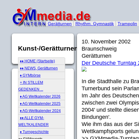
Gerätturnen
Rhythm. Gymnastik
Trampolin
10. November 2002
Kunst-/Gerätturnen
Braunschweig
Gerätturnen
♦♦ HOME (Startseite)
Der Deutsche Turntag
♦♦ NEWS, Gerätturnen
♦ GYMbörse
In die Stadthalle zu B
+ IN STILLEM
Turnerbund sein Parla
GEDENKEN ...
Im Jahr des Deutschen 
♦ AG Weltkalender 2026
zwischen zwei Olympisc
♦ AG Weltkalender 2025
2004' und stellte diese
♦ AG-Weltkalender 2024
Bindungen'.
♦♦ ALLE GYM-
Wie ihm das aus der Si
WELTKALENDER
Wettkampfsports gelung
♦ Turngeschichte
>> GYMmedia-Turntag
♦♦ GYMevents