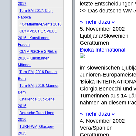
letzte Entscheidungen
2017
>> Das deutsche WM-
Turn-EM 2017, Cluj-
Napoca
» mehr dazu «
* GYMfamily-Events 2016
5. November 2002
OLYMPISCHE SPIELE
Ljubljana/Slowenien
2016 - Kunstturnen,
Gerätturnen
Frauen
Ðiðka International
OLYMPISCHE SPIELE
2016 - Kunstturnen,
Männer
im slowenischen Ljubl
Turn-EM, 2016 Frauen,
Junioren-Europameiste
Bern
'Ðiðka INTERNATIONAL' 
Turn-EM, 2016, Männer,
Giorgia Benecchi und 
Bern
Turnerinnen aus 14 Lä
Challenge Cup-Serie
nahmen an diesem tradi
2016
Deutsche Turn-Ligen
» mehr dazu «
2016
4. November 2002
TURN-WM, Glasgow
Vera/Spanien
2015
Gerätturnen