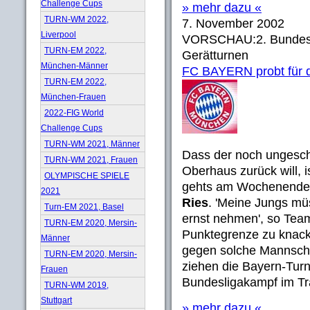
Challenge Cups
» mehr dazu «
TURN-WM 2022,
7. November 2002
Liverpool
VORSCHAU:2. Bundesli
TURN-EM 2022,
Gerätturnen
München-Männer
FC BAYERN probt für d
TURN-EM 2022,
München-Frauen
2022-FIG World
Challenge Cups
TURN-WM 2021, Männer
Dass der noch ungesc
TURN-WM 2021, Frauen
Oberhaus zurück will, 
OLYMPISCHE SPIELE
gehts am Wochenende
2021
Ries
. 'Meine Jungs m
Turn-EM 2021, Basel
ernst nehmen', so Teamc
TURN-EM 2020, Mersin-
Punktegrenze zu knack
Männer
gegen solche Mannscha
TURN-EM 2020, Mersin-
ziehen die Bayern-Turn
Frauen
Bundesligakampf im Tra
TURN-WM 2019,
Stuttgart
» mehr dazu «