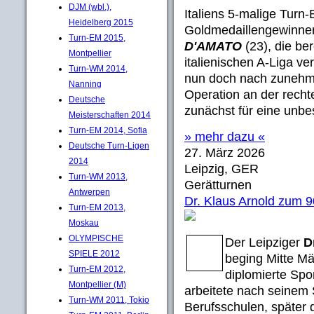
DJM (wbl.),
Italiens 5-malige Turn
Heidelberg 2015
Goldmedaillengewinner
Turn-EM 2015,
D'AMATO
(23), die ber
Montpellier
italienischen A-Liga ve
Turn-WM 2014,
nun doch nach zunehm
Nanning
Operation an der rechte
Deutsche
zunächst für eine unbe
Meisterschaften 2014
Turn-EM 2014, Sofia
» mehr dazu «
Deutsche Turn-Ligen
27. März 2026
2014
Leipzig, GER
Turn-WM 2013,
Gerätturnen
Antwerpen
Dr. Klaus Arnold zum 9
Turn-EM 2013,
Moskau
OLYMPISCHE
Der Leipziger
D
SPIELE 2012
beging Mitte M
Turn-EM 2012,
diplomierte Spor
Montpellier (M)
arbeitete nach seinem 
Turn-WM 2011, Tokio
Berufsschulen, später 