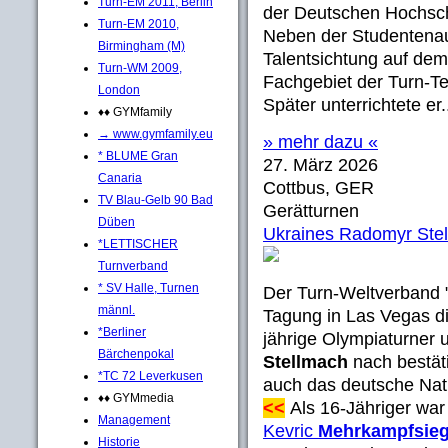
Turn-EM 2011, Berlin
der Deutschen Hochschu
Turn-EM 2010,
Neben der Studentenau
Birmingham (M)
Talentsichtung auf de
Turn-WM 2009,
Fachgebiet der Turn-Te
London
Später unterrichtete er.
♦♦ GYMfamily
→ www.gymfamily.eu
» mehr dazu «
* BLUME Gran
27. März 2026
Canaria
Cottbus, GER
TV Blau-Gelb 90 Bad
Gerätturnen
Düben
Ukraines Radomyr Ste
*LETTISCHER
Turnverband
* SV Halle, Turnen
Der Turn-Weltverband "
männl.
Tagung in Las Vegas di
*Berliner
jährige Olympiaturner 
Bärchenpokal
Stellmach
nach bestät
*TC 72 Leverkusen
auch das deutsche Natio
♦♦ GYMmedia
<<
Als 16-Jähriger wa
Management
Kevric
Mehrkampfsieg
Historie