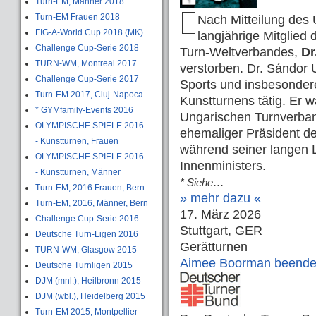
Turn-EM, Männer 2018
Turn-EM Frauen 2018
Nach Mitteilung des
FIG-A-World Cup 2018 (MK)
langjährige Mitglie
Challenge Cup-Serie 2018
Turn-Weltverbandes,
Dr
TURN-WM, Montreal 2017
verstorben. Dr. Sándor 
Challenge Cup-Serie 2017
Sports und insbesonder
Turn-EM 2017, Cluj-Napoca
Kunstturnens tätig. Er 
* GYMfamily-Events 2016
Ungarischen Turnverban
OLYMPISCHE SPIELE 2016
ehemaliger Präsident d
- Kunstturnen, Frauen
während seiner langen 
OLYMPISCHE SPIELE 2016
Innenministers.
- Kunstturnen, Männer
...
* Siehe
Turn-EM, 2016 Frauen, Bern
» mehr dazu «
Turn-EM, 2016, Männer, Bern
17. März 2026
Challenge Cup-Serie 2016
Stuttgart, GER
Deutsche Turn-Ligen 2016
Gerätturnen
TURN-WM, Glasgow 2015
Aimee Boorman beendet T
Deutsche Turnligen 2015
DJM (mnl.), Heilbronn 2015
DJM (wbl.), Heidelberg 2015
Turn-EM 2015, Montpellier