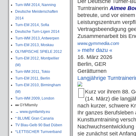
Der Deutsche Turner-B
Turn-WM 2014, Nanning
Turntrainerin
Aimee Bo
Deutsche Meisterschaften
betreute, und vor einem 
2014
Leistungszentrum verpfli
Turn-EM 2014, Sofia
Vertragsbeendigung geei
Deutsche Turn-Ligen 2014
Zusammenarbeit bis End
Turn-WM 2013, Antwerpen
www.gymmedia.com
Turn-EM 2013, Moskau
» mehr dazu «
OLYMPISCHE SPIELE 2012
16. März 2026
Turn-EM 2012, Montpellier
Berlin, GER
(M)
Gerätturnen
Turn-WM 2011, Tokio
Langjährige Turntraineri
Turn-EM 2011, Berlin
Turn-EM 2010, Birmingham
Kurz vor ihrem 88. 
(M)
(14. März) die langjä
Turn-WM 2009, London
nach kurzer, schwere Kr
♦♦ GYMfamily
→ www.gymfamily.eu
Ihr ganzes Berufsleben a
* BLUME Gran Canaria
Kunstturntraining versc
TV Blau-Gelb 90 Bad Düben
Nachwuchsentwicklung 
*LETTISCHER Turnverband
sie zunächst seit Anfang