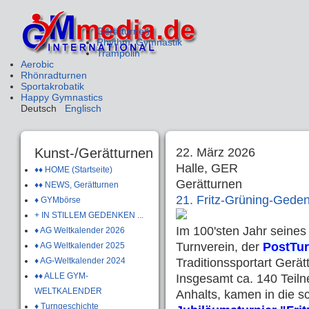
Gerätturnen
Rhythm. Gymnastik
Trampolin
Aerobic
Rhönradturnen
Sportakrobatik
Happy Gymnastics
Deutsch
Englisch
Kunst-/Gerätturnen
22. März 2026
Halle, GER
♦♦ HOME (Startseite)
Gerätturnen
♦♦ NEWS, Gerätturnen
21. Fritz-Grüning-Gede
♦ GYMbörse
+ IN STILLEM GEDENKEN ...
Im 100'sten Jahr seines
♦ AG Weltkalender 2026
Turnverein, der
PostTur
♦ AG Weltkalender 2025
♦ AG-Weltkalender 2024
Traditionssportart Gerät
♦♦ ALLE GYM-
Insgesamt ca. 140 Teil
WELTKALENDER
Anhalts, kamen in die 
♦ Turngeschichte