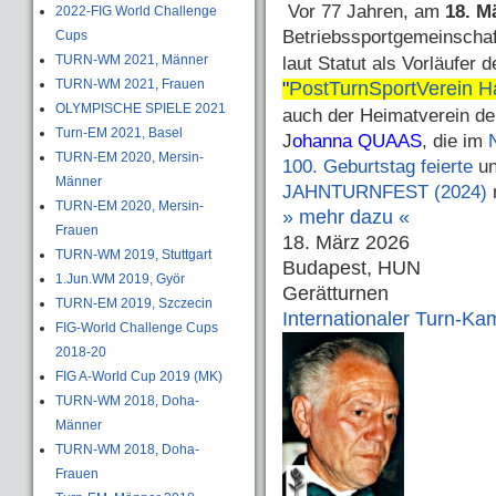
Vor 77 Jahren, am
18. M
2022-FIG World Challenge
Betriebssportgemeinscha
Cups
TURN-WM 2021, Männer
laut Statut als Vorläufer 
TURN-WM 2021, Frauen
"
PostTurnSportVerein Ha
OLYMPISCHE SPIELE 2021
auch der Heimatverein der
Turn-EM 2021, Basel
J
ohanna QUAAS
, die im
TURN-EM 2020, Mersin-
100. Geburtstag feierte
u
Männer
JAHNTURNFEST (2024)
n
TURN-EM 2020, Mersin-
» mehr dazu «
Frauen
18. März 2026
TURN-WM 2019, Stuttgart
Budapest, HUN
1.Jun.WM 2019, Györ
Gerätturnen
TURN-EM 2019, Szczecin
Internationaler Turn-Ka
FIG-World Challenge Cups
2018-20
FIG A-World Cup 2019 (MK)
TURN-WM 2018, Doha-
Männer
TURN-WM 2018, Doha-
Frauen