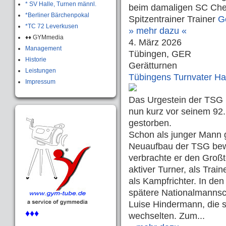
* SV Halle, Turnen männl.
beim damaligen SC Chem
*Berliner Bärchenpokal
Spitzentrainer Trainer
G
*TC 72 Leverkusen
» mehr dazu «
♦♦ GYMmedia
4. März 2026
Management
Tübingen, GER
Historie
Gerätturnen
Leistungen
Tübingens Turnvater Han
Impressum
Das Urgestein der TSG 
nun kurz vor seinem 92.
gestorben.
Schon als junger Mann g
Neuaufbau der TSG bewer
verbrachte er den Großt
aktiver Turner, als Train
als Kampfrichter. In den
spätere Nationalmannsch
Luise Hindermann, die s
♦♦♦
wechselten. Zum...