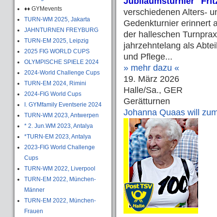
Jubiläumsturnier "Fri
♦♦ GYMevents
verschiedenen Alters- u
TURN-WM 2025, Jakarta
Gedenkturnier erinnert 
JAHNTURNEN FREYBURG
der halleschen Turnpraxi
TURN-EM 2025, Leipzig
jahrzehntelang als Abte
2025 FIG WORLD CUPS
und Pflege...
OLYMPISCHE SPIELE 2024
» mehr dazu «
2024-World Challenge Cups
19. März 2026
TURN-EM 2024, Rimini
Halle/Sa., GER
2024-FIG World Cups
Gerätturnen
I. GYMfamily Eventserie 2024
Johanna Quaas will zum 
TURN-WM 2023, Antwerpen
* 2. Jun.WM 2023, Antalya
*TURN-EM 2023, Antalya
2023-FIG World Challenge
Cups
TURN-WM 2022, Liverpool
TURN-EM 2022, München-
Männer
TURN-EM 2022, München-
Frauen