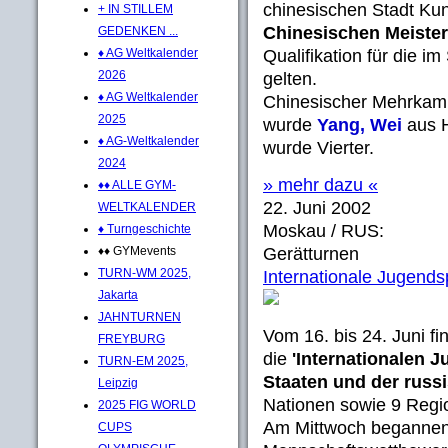
chinesischen Stadt Kun
+ IN STILLEM
Chinesischen Meister
GEDENKEN ...
♦ AG Weltkalender
Qualifikation für die i
2026
gelten.
♦ AG Weltkalender
Chinesischer Mehrkamp
2025
wurde
Yang, Wei
aus H
♦ AG-Weltkalender
wurde Vierter.
2024
» mehr dazu «
♦♦ ALLE GYM-
22. Juni 2002
WELTKALENDER
Moskau / RUS:
♦ Turngeschichte
♦♦ GYMevents
Gerätturnen
TURN-WM 2025,
Internationale Jugends
Jakarta
JAHNTURNEN
Vom 16. bis 24. Juni f
FREYBURG
die
'Internationalen 
TURN-EM 2025,
Staaten und der russ
Leipzig
Nationen sowie 9 Regio
2025 FIG WORLD
Am Mittwoch begannend
CUPS