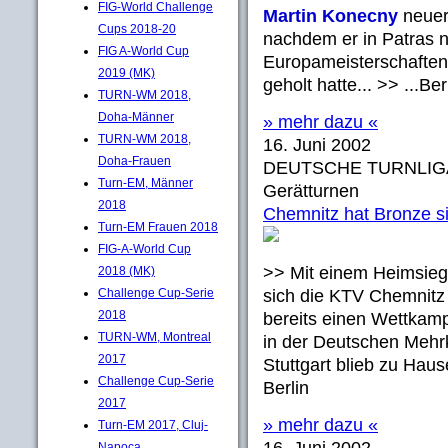
FIG-World Challenge
Martin Konecny
neuer
Cups 2018-20
nachdem er in Patras n
FIG A-World Cup
Europameisterschaften
2019 (MK)
geholt hatte... >> ...Be
TURN-WM 2018,
Doha-Männer
» mehr dazu «
TURN-WM 2018,
16. Juni 2002
Doha-Frauen
DEUTSCHE TURNLIG
Turn-EM, Männer
Gerätturnen
2018
Chemnitz hat Bronze s
Turn-EM Frauen 2018
FIG-A-World Cup
>> Mit einem Heimsieg
2018 (MK)
Challenge Cup-Serie
sich die KTV Chemnitz
2018
bereits einen Wettkam
TURN-WM, Montreal
in der Deutschen Mehrk
2017
Stuttgart blieb zu Ha
Challenge Cup-Serie
Berlin
2017
» mehr dazu «
Turn-EM 2017, Cluj-
Napoca