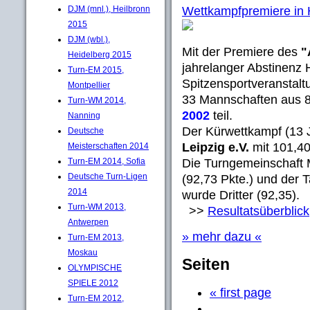
DJM (mnl.), Heilbronn
Wettkampfpremiere in 
2015
DJM (wbl.),
Mit der Premiere des
"
Heidelberg 2015
jahrelanger Abstinenz 
Turn-EM 2015,
Spitzensportveranstalt
Montpellier
33 Mannschaften aus 
Turn-WM 2014,
2002
teil.
Nanning
Der Kürwettkampf (13 
Deutsche
Leipzig e.V.
mit 101,4
Meisterschaften 2014
Turn-EM 2014, Sofia
Die Turngemeinschaft M
Deutsche Turn-Ligen
(92,73 Pkte.) und der 
2014
wurde Dritter (92,35).
Turn-WM 2013,
>>
Resultatsüberblick
Antwerpen
» mehr dazu «
Turn-EM 2013,
Moskau
Seiten
OLYMPISCHE
SPIELE 2012
« first page
Turn-EM 2012,