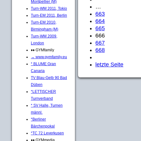
Montpellier (M)
…
Turn-WM 2011, Tokio
663
Turn-EM 2011, Berlin
664
Turn-EM 2010,
665
Birmingham (M)
666
Turn-WM 2009,
667
London
668
♦♦ GYMfamily
→ www.gymfamily.eu
letzte Seite
* BLUME Gran
Canaria
TV Blau-Gelb 90 Bad
Düben
*LETTISCHER
Turnverband
* SV Halle, Turnen
männl.
*Berliner
Bärchenpokal
*TC 72 Leverkusen
♦♦ GYMmedia