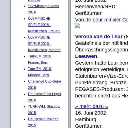
16. Juni 2002
Heerenveen/NED:
* GYMfamily-Events
2016
Gerätturnen
OLYMPISCHE
Van de Leur mit vier G
SPIELE 2016 -
Kunstturnen, Frauen
Verona van de Leur
(N
OLYMPISCHE
Geätefinals der höllän
SPIELE 2016 -
Überraschungssiegeri
Kunstturnen, Männer
Leeuwen
.
Turn-EM, 2016
Gestern hatte Leur bere
Frauen, Bern
erfolgreich verteidigte
Turn-EM, 2016,
Männer, Bern
Stufenbarren-Vize-Eur
Challenge Cup-Serie
Punkte errang. Bronze
2016
PEGASES-Produzent J
Deutsche Turn-Ligen
berichten direkt aus H
2016
» mehr dazu «
TURN-WM, Glasgow
16. Juni 2002
2015
Hamburg
Deutsche Turnligen
Gerätturnen
2015