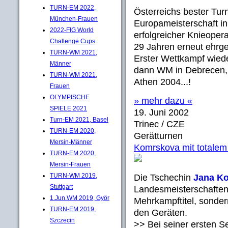
TURN-EM 2022,
Österreichs bester Tur
München-Frauen
Europameisterschaft in 
2022-FIG World
erfolgreicher Knieopera
Challenge Cups
29 Jahren erneut ehrgei
TURN-WM 2021,
Erster Wettkampf wiede
Männer
dann WM in Debrecen, 
TURN-WM 2021,
Athen 2004...!
Frauen
OLYMPISCHE
» mehr dazu «
SPIELE 2021
19. Juni 2002
Turn-EM 2021, Basel
Trinec / CZE
TURN-EM 2020,
Gerätturnen
Mersin-Männer
Komrskova mit totalem 
TURN-EM 2020,
Mersin-Frauen
TURN-WM 2019,
Die Tschechin
Jana K
Stuttgart
Landesmeisterschaften 
1.Jun.WM 2019, Györ
Mehrkampftitel, sonder
TURN-EM 2019,
den Geräten.
Szczecin
>> Bei seiner ersten S