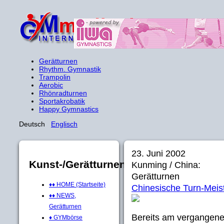
Gerätturnen
Rhythm. Gymnastik
Trampolin
Aerobic
Rhönradturnen
Sportakrobatik
Happy Gymnastics
Deutsch
Englisch
23. Juni 2002
Kunst-/Gerätturnen
Kunming / China:
Gerätturnen
♦♦ HOME (Startseite)
Chinesische Turn-Meis
♦♦ NEWS,
Gerätturnen
Bereits am vergangen
♦ GYMbörse