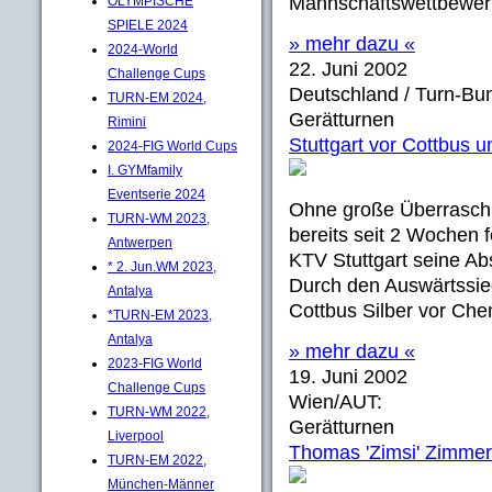
Mannschaftswettbewerb
OLYMPISCHE
SPIELE 2024
» mehr dazu «
2024-World
22. Juni 2002
Challenge Cups
Deutschland / Turn-Bun
TURN-EM 2024,
Gerätturnen
Rimini
Stuttgart vor Cottbus 
2024-FIG World Cups
I. GYMfamily
Eventserie 2024
Ohne große Überrasch
TURN-WM 2023,
bereits seit 2 Wochen
Antwerpen
KTV Stuttgart seine A
* 2. Jun.WM 2023,
Durch den Auswärtssieg
Antalya
Cottbus Silber vor Che
*TURN-EM 2023,
Antalya
» mehr dazu «
2023-FIG World
19. Juni 2002
Challenge Cups
Wien/AUT:
TURN-WM 2022,
Gerätturnen
Liverpool
Thomas 'Zimsi' Zimme
TURN-EM 2022,
München-Männer