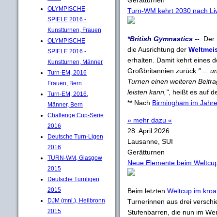
Gerätturnen
OLYMPISCHE
Turn-WM kehrt 2030 nach Liv
SPIELE 2016 -
Kunstturnen, Frauen
*British Gymnastics --
:
Der 
OLYMPISCHE
die Ausrichtung der
Weltmeis
SPIELE 2016 -
erhalten. Damit kehrt eines 
Kunstturnen, Männer
Großbritannien zurück
" ... 
Turn-EM, 2016
Turnen einen weiteren Beitr
Frauen, Bern
leisten kann,"
, heißt es auf d
Turn-EM, 2016,
** Nach
Birmingham im Jahr
Männer, Bern
Challenge Cup-Serie
» mehr dazu «
2016
28. April 2026
Deutsche Turn-Ligen
Lausanne, SUI
2016
Gerätturnen
TURN-WM, Glasgow
Neue Elemente beim Weltcup 
2015
Deutsche Turnligen
2015
Beim letzten
Weltcup im kroa
DJM (mnl.), Heilbronn
Turnerinnen aus drei versch
2015
Stufenbarren, die nun im We