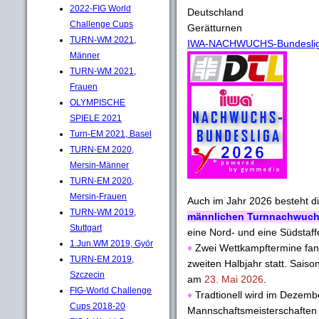
2022-FIG World
Deutschland
Challenge Cups
Gerätturnen
TURN-WM 2021,
IWA-NACHWUCHS-Bundesliga
Männer
TURN-WM 2021,
Frauen
OLYMPISCHE
SPIELE 2021
Turn-EM 2021, Basel
TURN-EM 2020,
Mersin-Männer
TURN-EM 2020,
Mersin-Frauen
Auch im Jahr 2026 besteht d
TURN-WM 2019,
männlichen Turnnachwuc
Stuttgart
eine Nord- und eine Südstaffe
1.Jun.WM 2019, Györ
♦
Zwei Wettkampftermine fand
TURN-EM 2019,
zweiten Halbjahr statt. Sais
Szczecin
am
23. Mai 2026
.
FIG-World Challenge
♦
Tradtionell wird im Dezemb
Cups 2018-20
Mannschaftsmeisterschaften d