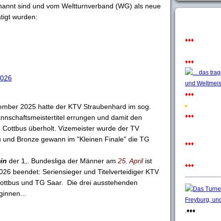
nannt sind und vom Weltturnverband (WG) als neue
tigt wurden:
♦♦♦
♦♦♦
2026
♦♦♦
mber 2025 hatte der KTV Straubenhard im sog.
♦♦♦
nnschaftsmeistertitel errungen und damit den
 Cottbus überholt. Vizemeister wurde der TV
nd Bronze gewann im "Kleinen Finale" die TG
♦♦♦
in
der 1,. Bundesliga der Männer am
25. April
ist
♦♦♦
26 beendet: Seriensieger und Titelverteidiger KTV
Cottbus und TG Saar. Die drei ausstehenden
ginnen...
.♦♦♦