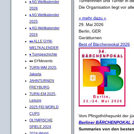
Turnerinnen und Turner in de
♦ AG Weltkalender
Die Organisation liegt vor al
2026
♦ AG Weltkalender
» mehr dazu «
2025
29. Mai 2026
♦ AG-Weltkalender
Berlin, GER
2024
Gerätturnen
♦♦ ALLE GYM-
Best of Bärchenpokal 2026
WELTKALENDER
♦ Turngeschichte
♦♦ GYMevents
TURN-WM 2025,
Jakarta
JAHNTURNEN
FREYBURG
TURN-EM 2025,
Leipzig
2025 FIG WORLD
CUPS
Vom Pfingsthöhepunkt der j
OLYMPISCHE
Berliner BÄRCHENPOKAL 
SPIELE 2024
Summaries von den besten
2024-World