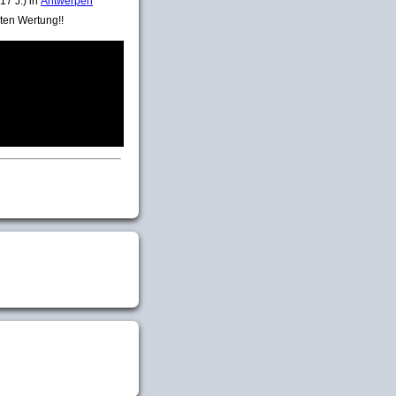
17 J.) in
Antwerpen
ten Wertung!!