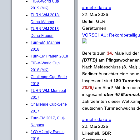
FIG A-World Cup
» mehr dazu «
2019 (MK)
22. Mai 2026
TURN-WM 2018,
Berlin, GER
Doha-Männer
Gerätturnen
TURN-WM 2018,
VORSCHAU: Rekordbeteiligun
Doha-Frauen
Turn-EM, Männer
2018
Bereits zum
34.
Male lud de
Turn-EM Frauen 2018
(BTFB)
am Pfingstwochenend
FIG-A-World Cup
Nach Meldeschluss (8. Mai) 
2018 (MK)
Berliner Ausrichter eine neu
Challenge Cup-Serie
Insgesamt sind
180 Turneri
2018
2026)
am Start! Mit den noc
TURN-WM, Montreal
insgesamt
über 40 Mannsch
2017
Jahrzehnten dieser Wettkampf
Challenge Cup-Serie
deutschen Turnnachwuchs der
2017
Turn-EM 2017, Cluj-
» mehr dazu «
Napoca
20. Mai 2026
* GYMfamily-Events
Lilleshall, GBR
2016