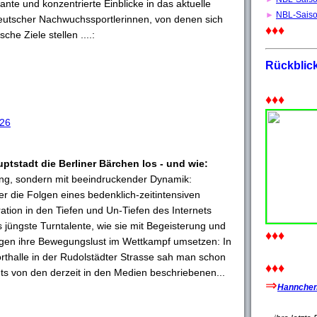
ante und konzentrierte Einblicke in das aktuelle
►
NBL-Sais
utscher Nachwuchssportlerinnen, von denen sich
♦♦♦
che Ziele stellen ....:
Rückblic
♦♦♦
026
ptstadt die Berliner Bärchen los - und wie:
gung, sondern mit beeindruckender Dynamik:
r die Folgen eines bedenklich-zeitintensiven
tion in den Tiefen und Un-Tiefen des Internets
 jüngste Turntalente, wie sie mit Begeisterung und
♦♦♦
ngen ihre Bewegungslust im Wettkampf umsetzen: In
rthalle in der Rudolstädter Strasse sah man schon
♦♦♦
ts von den derzeit in den Medien beschriebenen...
⇒
Hannchen'