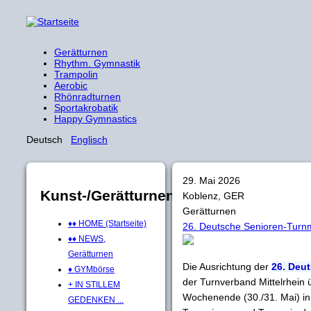
Gerätturnen
Rhythm. Gymnastik
Trampolin
Aerobic
Rhönradturnen
Sportakrobatik
Happy Gymnastics
Deutsch
Englisch
29. Mai 2026
Kunst-/Gerätturnen
Koblenz, GER
Gerätturnen
♦♦ HOME (Startseite)
26. Deutsche Senioren-Turn
♦♦ NEWS,
Gerätturnen
Die Ausrichtung der
26. Deu
♦ GYMbörse
der Turnverband Mittelrhein
+ IN STILLEM
Wochenende (30./31. Mai) in
GEDENKEN ...