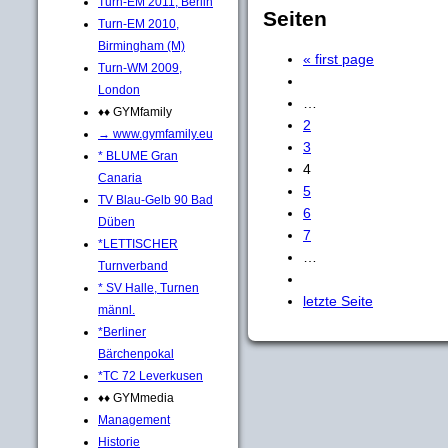
Turn-EM 2011, Berlin
Seiten
Turn-EM 2010,
Birmingham (M)
« first page
Turn-WM 2009,
London
…
♦♦ GYMfamily
2
→ www.gymfamily.eu
3
* BLUME Gran
4
Canaria
5
TV Blau-Gelb 90 Bad
6
Düben
7
*LETTISCHER
…
Turnverband
* SV Halle, Turnen
letzte Seite
männl.
*Berliner
Bärchenpokal
*TC 72 Leverkusen
♦♦ GYMmedia
Management
Historie