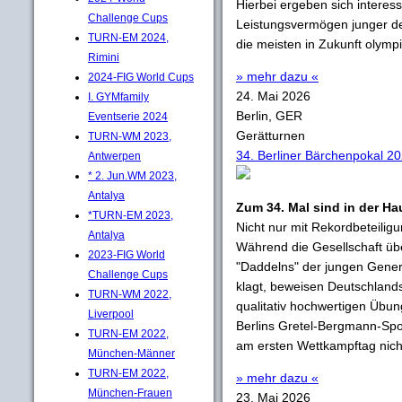
Hierbei ergeben sich interess
Challenge Cups
Leistungsvermögen junger de
TURN-EM 2024,
die meisten in Zukunft olympis
Rimini
» mehr dazu «
2024-FIG World Cups
24. Mai 2026
I. GYMfamily
Berlin, GER
Eventserie 2024
Gerätturnen
TURN-WM 2023,
34. Berliner Bärchenpokal 2
Antwerpen
* 2. Jun.WM 2023,
Antalya
Zum 34. Mal sind in der Hau
*TURN-EM 2023,
Nicht nur mit Rekordbeteili
Antalya
Während die Gesellschaft übe
2023-FIG World
"Daddelns" der jungen Genera
Challenge Cups
klagt, beweisen Deutschlands
TURN-WM 2022,
qualitativ hochwertigen Übu
Liverpool
Berlins Gretel-Bergmann-Spo
TURN-EM 2022,
am ersten Wettkampftag nich
München-Männer
TURN-EM 2022,
» mehr dazu «
München-Frauen
23. Mai 2026