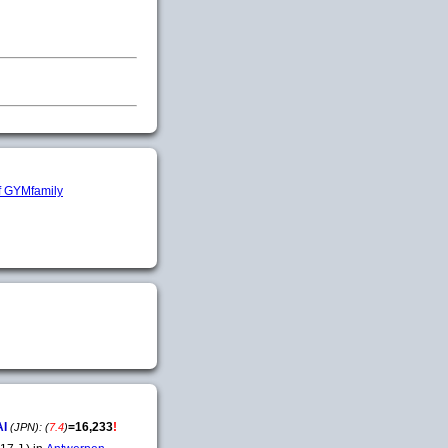
AI
=
16,233
!
(JPN):
(
7.4
)