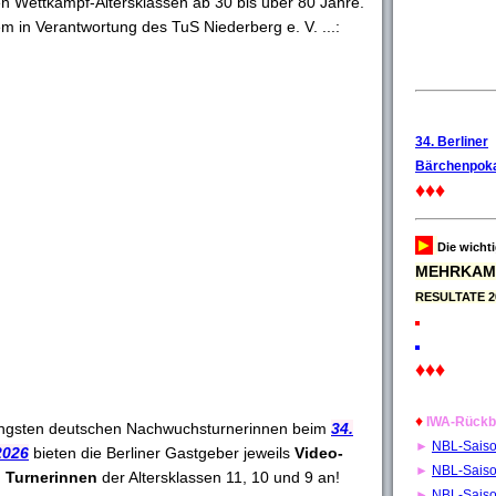
n Wettkampf-Altersklassen ab 30 bis über 80 Jahre.
lem in Verantwortung des TuS Niederberg e. V. ...:
34. Berliner
Bärchenpoka
♦♦♦
►
Die wicht
MEHRKAM
RESULTATE 2
♦♦♦
♦
IWA-Rückb
üngsten deutschen Nachwuchsturnerinnen beim
34.
►
NBL-Sais
2026
bieten die Berliner Gastgeber jeweils
Video-
►
NBL-Sais
 Turnerinnen
der Altersklassen 11, 10 und 9 an!
►
NBL-Sais