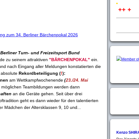
++ +
g zum 34. Berliner Bärchenpokal 2026
r
Berliner Turn- und Freizeitsport Bund
e zu seinem attraktiven
"BÄRCHENPOKAL"
ein.
und nach Eingang aller Meldungen konstatierten die
e absolute
Rekordbeteiligung (
!
):
nnen
am Wettkampfwochenende
(
23./24. Mai
h möglichen Teambildungen werden dann
aften
an die Geräte gehen. Seit über drei
tradition geht es dann wieder für den talentierten
 Mädchen der Altersklassen 9, 10 und...
Kenzo SHIR