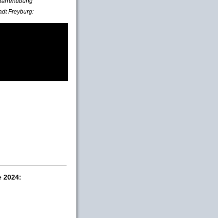
e Barrenübung
adt Freyburg:
e 2024: