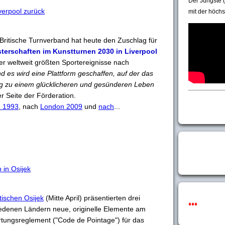
Der Jüngste (
erpool zurück
mit der höchs
Britische Turnverband hat heute den Zuschlag für
terschaften im Kunstturnen 2030 in Liverpool
der weltweit größten Sportereignisse nach
und es wird eine Plattform geschaffen, auf der das
ag zu einem glücklicheren und gesünderen Leben
er Seite der Förderation.
e 1993
, nach
London 2009
und
nach
...
in Osijek
tischen Osijek
(Mitte April) präsentierten drei
♦♦♦
iedenen Ländern neue, originelle Elemente am
rtungsreglement ("Code de Pointage") für das