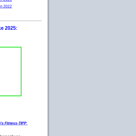
on 2022
ke 2025:
s Fitness-TIPP
: