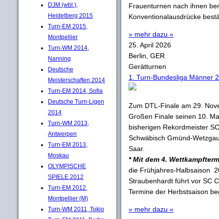
DJM (wbl.),
Frauenturnen nach ihnen be
Heidelberg 2015
Konventionalausdrücke bestä
Turn-EM 2015,
» mehr dazu «
Montpellier
25. April 2026
Turn-WM 2014,
Berlin, GER
Nanning
Gerätturnen
Deutsche
1. Turn-Bundesliga Männer 
Meisterschaften 2014
Turn-EM 2014, Sofia
Deutsche Turn-Ligen
Zum DTL-Finale am 29. Nove
2014
Großen Finale seinen 10. Ma
Turn-WM 2013,
bisherigen Rekordmeister SC
Antwerpen
Schwäbisch Gmünd-Wetzgau u
Turn-EM 2013,
Saar.
Moskau
* Mit dem 4. Wettkampfterm
OLYMPISCHE
die Frühjahres-Halbsaison 20
SPIELE 2012
Straubenhardt führt vor SC 
Turn-EM 2012,
Termine der Herbstsaison be
Montpellier (M)
» mehr dazu «
Turn-WM 2011, Tokio