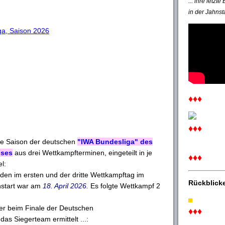
... ihre letzt
in der Jahnst
, Saison 2026
♦♦♦
♦♦♦
ie Saison der deutschen
"IWA Bundesliga" des
hses
aus drei Wettkampfterminen, eingeteilt in je
♦♦♦
l:
en im ersten und der dritte Wettkampftag im
Rückblick
onstart war am
18. April 2026.
Es folgte Wettkampf 2
er beim Finale der Deutschen
♦♦♦
as Siegerteam ermittelt ...: