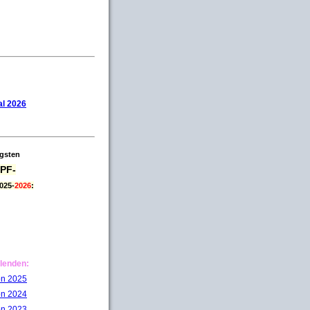
l 2026
igsten
PF-
025-
2026
:
lenden:
on 2025
on 2024
on 2023