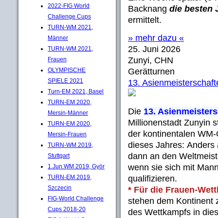
2022-FIG World
Backnang
die besten
Challenge Cups
ermittelt.
TURN-WM 2021,
» mehr dazu «
Männer
25. Juni 2026
TURN-WM 2021,
Zunyi, CHN
Frauen
OLYMPISCHE
Gerätturnen
SPIELE 2021
13. Asienmeisterschaf
Turn-EM 2021, Basel
TURN-EM 2020,
Die
13. Asienmeisters
Mersin-Männer
Millionenstadt Zunyin 
TURN-EM 2020,
der kontinentalen WM-Q
Mersin-Frauen
dieses Jahres: Anders 
TURN-WM 2019,
dann an den Weltmeist
Stuttgart
wenn sie sich mit Mann
1.Jun.WM 2019, Györ
TURN-EM 2019,
qualifizieren.
Szczecin
* Für die Frauen-Wet
FIG-World Challenge
stehen dem Kontinent 
Cups 2018-20
des Wettkampfs in dies