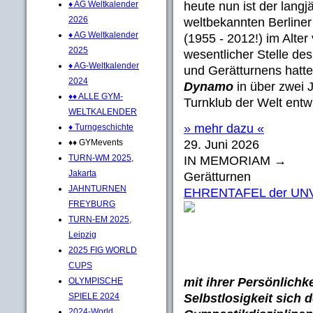
♦ AG Weltkalender
heute nun ist der langj
2026
weltbekannten Berline
♦ AG Weltkalender
(1955 - 2012!) im Alter
2025
wesentlicher Stelle de
♦ AG-Weltkalender
und Gerätturnens hatt
2024
Dynamo
in über zwei 
♦♦ ALLE GYM-
Turnklub der Welt entwic
WELTKALENDER
» mehr dazu «
♦ Turngeschichte
♦♦ GYMevents
29. Juni 2026
TURN-WM 2025,
IN MEMORIAM →
Jakarta
Gerätturnen
JAHNTURNEN
EHRENTAFEL der U
FREYBURG
TURN-EM 2025,
Leipzig
2025 FIG WORLD
CUPS
mit ihrer Persönlichk
OLYMPISCHE
SPIELE 2024
Selbstlosigkeit sich 
2024-World