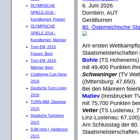
6. Juni 2026
OLYMPISCHE
Dornbirn, AUT
SPIELE 2016 -
Gerätturnen
Kunstturnen, Frauen
OLYMPISCHE
80. Österreichische St
SPIELE 2016 -
Kunstturnen, Männer
Am ersten Wettkampfta
Turn-EM, 2016
Staatsmeisterschaften
Frauen, Bern
Bohle
(TS Hohenems) v
Turn-EM, 2016,
mit 49,400 Punkten ihr
Männer, Bern
Schwaninger
(TV Wat
Challenge Cup-Serie
((Mttersburg; 47,650).
2016
Bei den Männern feiert
Deutsche Turn-Ligen
2016
Matiev
(Innsbrucker T
TURN-WM, Glasgow
mit 75,700 Punkten ber
2015
Vetter
(TS Lustenau; 
Deutsche Turnligen
Linz-Lustenau; 67,100)
2015
Am Schlusstag der 80.
DJM (mnl.), Heilbronn
Staatsmeisterschaften..
2015