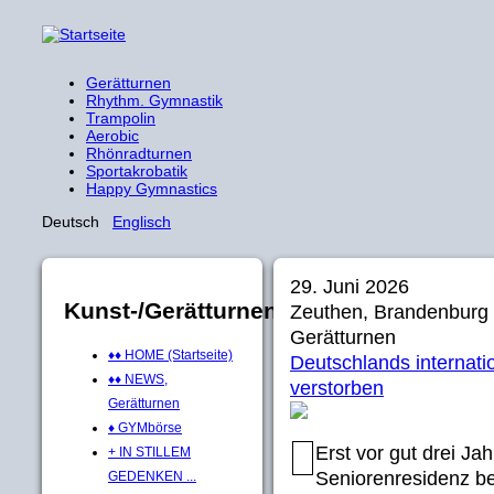
Gerätturnen
Rhythm. Gymnastik
Trampolin
Aerobic
Rhönradturnen
Sportakrobatik
Happy Gymnastics
Deutsch
Englisch
29. Juni 2026
Kunst-/Gerätturnen
Zeuthen, Brandenburg
Gerätturnen
♦♦ HOME (Startseite)
Deutschlands internati
♦♦ NEWS,
verstorben
Gerätturnen
♦ GYMbörse
Erst vor gut drei Ja
+ IN STILLEM
Seniorenresidenz be
GEDENKEN ...