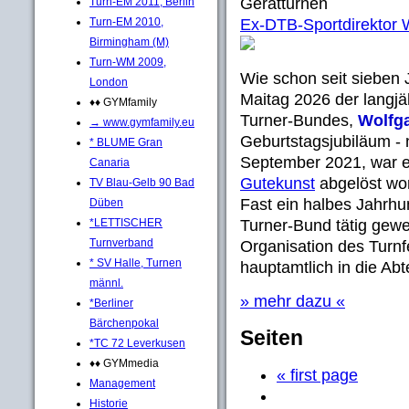
Gerätturnen
Turn-EM 2011, Berlin
Turn-EM 2010,
Ex-DTB-Sportdirektor 
Birmingham (M)
Turn-WM 2009,
Wie schon seit sieben
London
Maitag 2026 der langjä
♦♦ GYMfamily
Turner-Bundes,
Wolfg
→ www.gymfamily.eu
Geburtstagsjubiläum - 
* BLUME Gran
September 2021, war e
Canaria
Gutekunst
abgelöst wor
TV Blau-Gelb 90 Bad
Fast ein halbes Jahrhu
Düben
*LETTISCHER
Turner-Bund tätig gewe
Turnverband
Organisation des Turnf
* SV Halle, Turnen
hauptamtlich in die Ab
männl.
» mehr dazu «
*Berliner
Bärchenpokal
Seiten
*TC 72 Leverkusen
♦♦ GYMmedia
« first page
Management
Historie