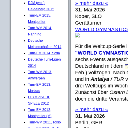
» mehr dazu «
DJM (wbl.),
31. Mai 2026
Heidelberg 2015
Turn-EM 2015,
Koper, SLO
Montpellier
Gerätturnen
Turn-WM 2014,
WORLD GYMNASTICS: W
Nanning
Deutsche
Für die Weltcup-Serie 
Meisterschaften 2014
"WORLD GYMNASTI
Turn-EM 2014, Sofia
sechs Events ausgeschr
Deutsche Turn-Ligen
Deutschland mit dem
"
2014
Feb.) vollzogen. Nach
Turn-WM 2013,
Antwerpen
und in
Antalya /
TUR
w
Turn-EM 2013,
drei Weltcups im Woch
Moskau
Zunächst über
Ostern 
OLYMPISCHE
doch die dritte Verans
SPIELE 2012
» mehr dazu «
Turn-EM 2012,
31. Mai 2026
Montpellier (M)
Berlin, GER
Turn-WM 2011, Tokio