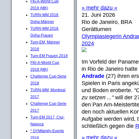
FIG A-World Cup
» mehr dazu «
2019 (MK)
21. Juni 2026
TURN-WM 2018,
Rio de Janeiro, BRA
Doha-Männer
Gerätturnen
TURN-WM 2018,
Doha-Frauen
Olympiasiegerin Andra
Turn-EM, Männer
2024
2018
Turn-EM Frauen 2018
Im Vorfeld der Paname
FIG-A-World Cup
in Rio de Janeiro hatte
2018 (MK)
Andrade
(27) ihren er
Challenge Cup-Serie
Spielen in Paris angek
2018
und Boden eroberte.
"
TURN-WM, Montreal
zu setzen ..."
will der 2
2017
Challenge Cup-Serie
den Pan Am-Meistertit
2017
den noch aktuellen Kon
Turn-EM 2017, Cluj-
Aufgabe werden wird, t
Napoca
schließlich gegen die
R
* GYMfamily-Events
» mehr dazu «
2016