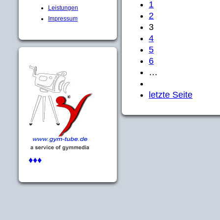
1
Leistungen
2
Impressum
3
4
5
6
…
letzte Seite
♦♦♦