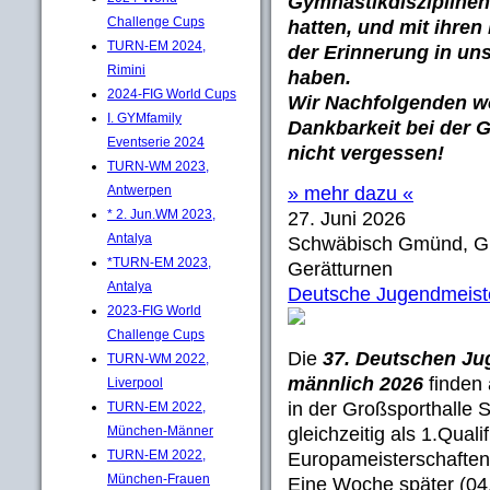
Gymnastikdisziplinen
Challenge Cups
hatten, und mit ihre
TURN-EM 2024,
der Erinnerung in un
Rimini
haben.
2024-FIG World Cups
Wir Nachfolgenden wo
I. GYMfamily
Dankbarkeit bei der 
Eventserie 2024
nicht vergessen!
TURN-WM 2023,
Antwerpen
» mehr dazu «
* 2. Jun.WM 2023,
27. Juni 2026
Antalya
Schwäbisch Gmünd, 
*TURN-EM 2023,
Gerätturnen
Antalya
Deutsche Jugendmeiste
2023-FIG World
Challenge Cups
Die
37. Deutschen Ju
TURN-WM 2022,
männlich 2026
finden 
Liverpool
in der Großsporthalle 
TURN-EM 2022,
München-Männer
gleichzeitig als 1.Quali
TURN-EM 2022,
Europameisterschaften 
München-Frauen
Eine Woche später (04.