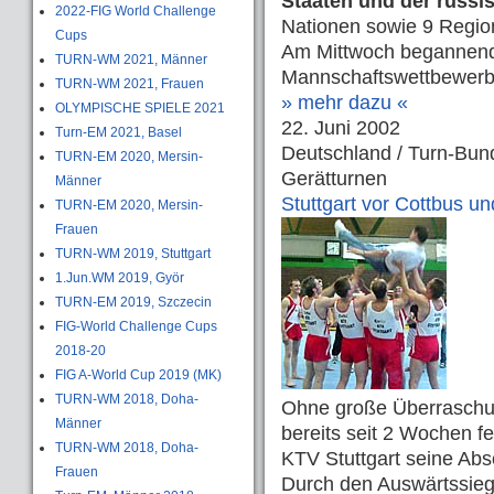
Staaten und der russi
2022-FIG World Challenge
Nationen sowie 9 Region
Cups
Am Mittwoch begannendi
TURN-WM 2021, Männer
Mannschaftswettbewerbe
TURN-WM 2021, Frauen
» mehr dazu «
OLYMPISCHE SPIELE 2021
22. Juni 2002
Turn-EM 2021, Basel
Deutschland / Turn-Bund
TURN-EM 2020, Mersin-
Gerätturnen
Männer
Stuttgart vor Cottbus u
TURN-EM 2020, Mersin-
Frauen
TURN-WM 2019, Stuttgart
1.Jun.WM 2019, Györ
TURN-EM 2019, Szczecin
FIG-World Challenge Cups
2018-20
FIG A-World Cup 2019 (MK)
TURN-WM 2018, Doha-
Ohne große Überraschu
Männer
bereits seit 2 Wochen 
TURN-WM 2018, Doha-
KTV Stuttgart seine Ab
Frauen
Durch den Auswärtssieg 