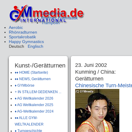
Gerätturnen
Rhythm. Gymnastik
Trampolin
Aerobic
Rhönradturnen
Sportakrobatik
Happy Gymnastics
Deutsch
Englisch
Kunst-/Gerätturnen
23. Juni 2002
Kunming / China:
♦♦ HOME (Startseite)
Gerätturnen
♦♦ NEWS, Gerätturnen
Chinesische Turn-Meist
♦ GYMbörse
+ IN STILLEM GEDENKEN ...
♦ AG Weltkalender 2026
♦ AG Weltkalender 2025
♦ AG-Weltkalender 2024
♦♦ ALLE GYM-
WELTKALENDER
♦ Turngeschichte