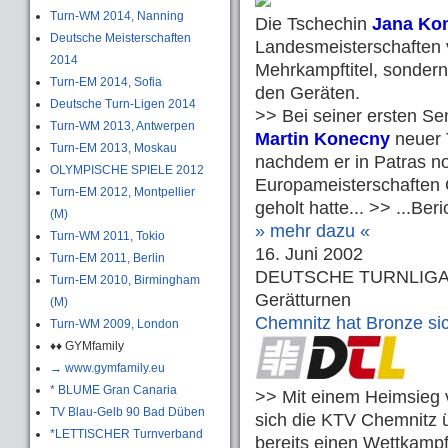
Turn-WM 2014, Nanning
Die Tschechin
Jana Ko
Deutsche Meisterschaften
Landesmeisterschaften v
2014
Mehrkampftitel, sondern
Turn-EM 2014, Sofia
den Geräten.
Deutsche Turn-Ligen 2014
>> Bei seiner ersten Se
Turn-WM 2013, Antwerpen
Martin Konecny
neuer 
Turn-EM 2013, Moskau
nachdem er in Patras no
OLYMPISCHE SPIELE 2012
Europameisterschaften 
Turn-EM 2012, Montpellier
geholt hatte... >> ...Ber
(M)
» mehr dazu «
Turn-WM 2011, Tokio
16. Juni 2002
Turn-EM 2011, Berlin
DEUTSCHE TURNLIG
Turn-EM 2010, Birmingham
Gerätturnen
(M)
Chemnitz hat Bronze si
Turn-WM 2009, London
♦♦ GYMfamily
→ www.gymfamily.eu
* BLUME Gran Canaria
>> Mit einem Heimsieg 
TV Blau-Gelb 90 Bad Düben
sich die KTV Chemnitz 
*LETTISCHER Turnverband
bereits einen Wettkamp