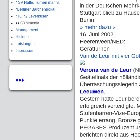
* SV Halle, Turnen männl.
in der Deutschen Mehrka
*Berliner Bärchenpokal
Stuttgart blieb zu Hau
*TC 72 Leverkusen
Berlin
♦♦ GYMmedia
» mehr dazu «
Management
16. Juni 2002
Historie
Heerenveen/NED:
Leistungen
Gerätturnen
Impressum
Van de Leur mit vier Go
Verona van de Leur
(NE
Geätefinals der hölländ
♦♦♦
Überraschungssiegerin
Leeuwen
.
Gestern hatte Leur berei
erfolgreich verteidigte.
Stufenbarren-Vize-Euro
Punkte errang. Bronze 
PEGASES-Produzent Ja
berichten direkt aus He