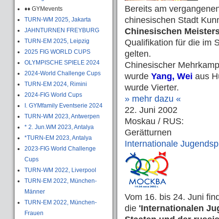
Bereits am vergangene
♦♦ GYMevents
chinesischen Stadt Kunm
TURN-WM 2025, Jakarta
Chinesischen Meister
JAHNTURNEN FREYBURG
TURN-EM 2025, Leipzig
Qualifikation für die im
2025 FIG WORLD CUPS
gelten.
OLYMPISCHE SPIELE 2024
Chinesischer Mehrkampf
2024-World Challenge Cups
wurde
Yang, Wei
aus Hu
TURN-EM 2024, Rimini
wurde Vierter.
2024-FIG World Cups
» mehr dazu «
I. GYMfamily Eventserie 2024
22. Juni 2002
TURN-WM 2023, Antwerpen
Moskau / RUS:
* 2. Jun.WM 2023, Antalya
Gerätturnen
*TURN-EM 2023, Antalya
Internationale Jugendsp
2023-FIG World Challenge
Cups
TURN-WM 2022, Liverpool
TURN-EM 2022, München-
Männer
Vom 16. bis 24. Juni fi
TURN-EM 2022, München-
die
'Internationalen J
Frauen