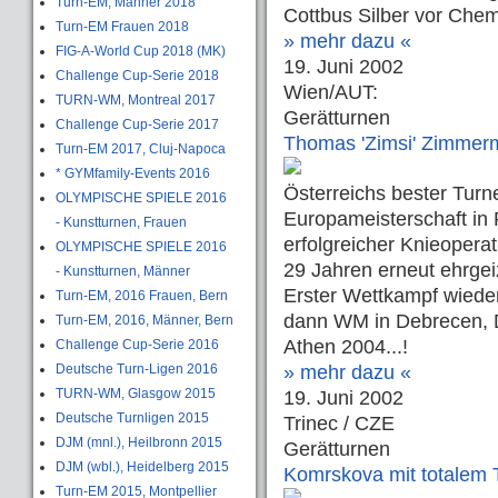
Turn-EM, Männer 2018
Cottbus Silber vor Chem
Turn-EM Frauen 2018
» mehr dazu «
FIG-A-World Cup 2018 (MK)
19. Juni 2002
Challenge Cup-Serie 2018
Wien/AUT:
TURN-WM, Montreal 2017
Gerätturnen
Challenge Cup-Serie 2017
Thomas 'Zimsi' Zimmer
Turn-EM 2017, Cluj-Napoca
* GYMfamily-Events 2016
Österreichs bester Turn
OLYMPISCHE SPIELE 2016
Europameisterschaft in P
- Kunstturnen, Frauen
erfolgreicher Knieoperat
OLYMPISCHE SPIELE 2016
29 Jahren erneut ehrgeiz
- Kunstturnen, Männer
Erster Wettkampf wieder
Turn-EM, 2016 Frauen, Bern
dann WM in Debrecen, D
Turn-EM, 2016, Männer, Bern
Athen 2004...!
Challenge Cup-Serie 2016
Deutsche Turn-Ligen 2016
» mehr dazu «
TURN-WM, Glasgow 2015
19. Juni 2002
Deutsche Turnligen 2015
Trinec / CZE
DJM (mnl.), Heilbronn 2015
Gerätturnen
DJM (wbl.), Heidelberg 2015
Komrskova mit totalem T
Turn-EM 2015, Montpellier