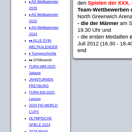
♦ AG Weltkalender
den
Spielen der
XXX.
2026
Team-Wettbewerben d
♦ AG Weltkalender
North Greenwich Arena
2025
- die der Männer
am So
♦ AG-Weltkalender
19.30 Uhr und
2024
-
die ersten Medaillen
d
♦♦ ALLE GYM-
Juli 2012 (16.30 - 18.4
WELTKALENDER
end
♦ Turngeschichte
♦♦ GYMevents
TURN-WM 2025,
Jakarta
JAHNTURNEN
FREYBURG
TURN-EM 2025,
Leipzig
2025 FIG WORLD
CUPS
OLYMPISCHE
SPIELE 2024
2024-World