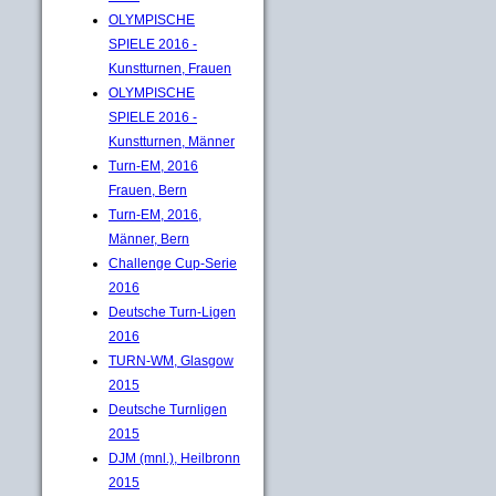
OLYMPISCHE
SPIELE 2016 -
Kunstturnen, Frauen
OLYMPISCHE
SPIELE 2016 -
Kunstturnen, Männer
Turn-EM, 2016
Frauen, Bern
Turn-EM, 2016,
Männer, Bern
Challenge Cup-Serie
2016
Deutsche Turn-Ligen
2016
TURN-WM, Glasgow
2015
Deutsche Turnligen
2015
DJM (mnl.), Heilbronn
2015