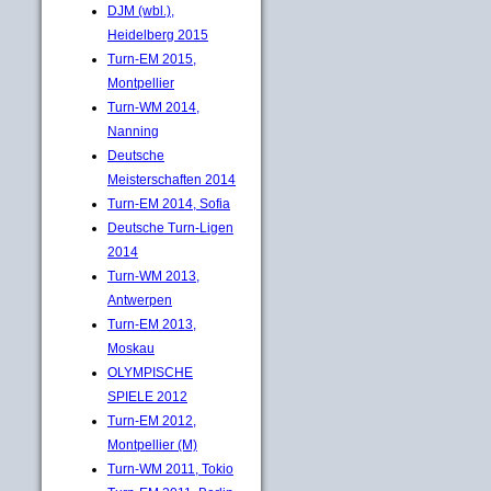
DJM (wbl.),
Heidelberg 2015
Turn-EM 2015,
Montpellier
Turn-WM 2014,
Nanning
Deutsche
Meisterschaften 2014
Turn-EM 2014, Sofia
Deutsche Turn-Ligen
2014
Turn-WM 2013,
Antwerpen
Turn-EM 2013,
Moskau
OLYMPISCHE
SPIELE 2012
Turn-EM 2012,
Montpellier (M)
Turn-WM 2011, Tokio