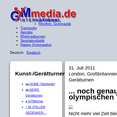
Gerätturnen
Rhythm. Gymnastik
Trampolin
Aerobic
Rhönradturnen
Sportakrobatik
Happy Gymnastics
Deutsch
Englisch
31. Juli 2011
Kunst-/Gerätturnen
London, Großbritanni
Gerätturnen
♦♦ HOME (Startseite)
... noch genau
♦♦ NEWS,
olympischen 
Gerätturnen
♦ GYMbörse
+ IN STILLEM
Nicht mehr viel Zeit ble
GEDENKEN ...