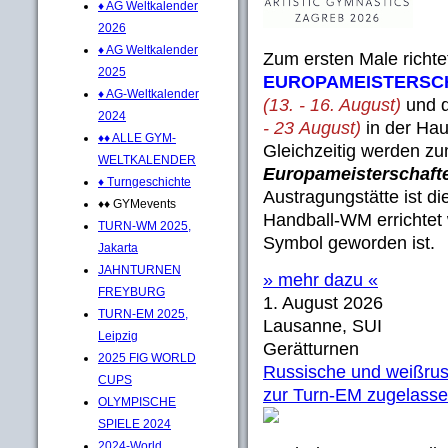
♦ AG Weltkalender
2026
♦ AG Weltkalender
Zum ersten Male richte
2025
EUROPAMEISTERSC
♦ AG-Weltkalender
(13. - 16. August)
und 
2024
- 23 August)
in der Hau
♦♦ ALLE GYM-
Gleichzeitig werden zu
WELTKALENDER
Europameisterschaft
♦ Turngeschichte
Austragungstätte ist di
♦♦ GYMevents
Handball-WM errichtet 
TURN-WM 2025,
Symbol geworden ist.
Jakarta
JAHNTURNEN
» mehr dazu «
FREYBURG
1. August 2026
TURN-EM 2025,
Lausanne, SUI
Leipzig
Gerätturnen
2025 FIG WORLD
Russische und weißrus
CUPS
zur Turn-EM zugelass
OLYMPISCHE
SPIELE 2024
2024-World