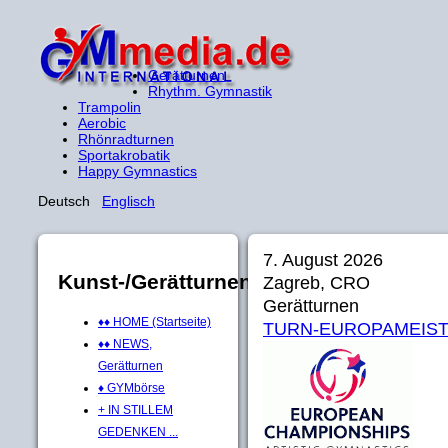
Gerätturnen
Rhythm. Gymnastik
Trampolin
Aerobic
Rhönradturnen
Sportakrobatik
Happy Gymnastics
Deutsch
Englisch
7. August 2026
Kunst-/Gerätturnen
Zagreb, CRO
Gerätturnen
♦♦ HOME (Startseite)
TURN-EUROPAMEIST
♦♦ NEWS,
Gerätturnen
♦ GYMbörse
+ IN STILLEM
GEDENKEN ...