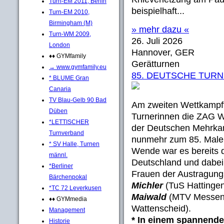
Turn-EM 2011, Berlin
beispielhaft...
Turn-EM 2010,
Birmingham (M)
» mehr dazu «
Turn-WM 2009,
26. Juli 2026
London
Hannover, GER
♦♦ GYMfamily
Gerätturnen
→ www.gymfamily.eu
85. DEUTSCHE TURN
* BLUME Gran
Canaria
TV Blau-Gelb 90 Bad
Am zweiten Wettkampf
Düben
Turnerinnen die ZAG 
*LETTISCHER
der Deutschen Mehrkam
Turnverband
nunmehr zum 85. Male 
* SV Halle, Turnen
Wende war es bereits d
männl.
Deutschland und dabei
*Berliner
Frauen der Austragungs
Bärchenpokal
Michler
(TuS Hattingen
*TC 72 Leverkusen
Maiwald
(MTV Messen
♦♦ GYMmedia
Wattenscheid).
Management
* In einem spannend
Historie