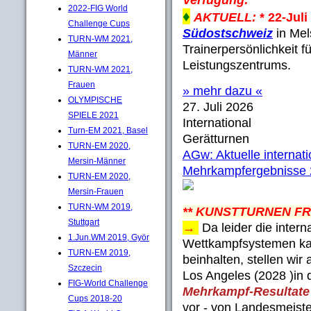
Verfügung:
2022-FIG World
♦
AKTUELL:
* 22-Juli
Challenge Cups
Südostschweiz
in Mel
TURN-WM 2021,
Trainerpersönlichkeit 
Männer
Leistungszentrums.
TURN-WM 2021,
Frauen
» mehr dazu «
OLYMPISCHE
27. Juli 2026
SPIELE 2021
International
Turn-EM 2021, Basel
Gerätturnen
TURN-EM 2020,
AGw: Aktuelle internat
Mersin-Männer
Mehrkampfergebnisse
TURN-EM 2020,
Mersin-Frauen
TURN-WM 2019,
** KUNSTTURNEN F
Stuttgart
→
Da leider die inter
1.Jun.WM 2019, Györ
Wettkampfsystemen ka
TURN-EM 2019,
beinhalten, stellen wi
Szczecin
Los Angeles (2028 )in 
FIG-World Challenge
Mehrkampf-Resultate
Cups 2018-20
vor - von Landesmeiste