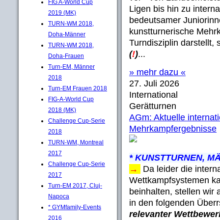
FIG A-World Cup
Ligen bis hin zu interna
2019 (MK)
bedeutsamer Juniorinne
TURN-WM 2018,
kunstturnerische Mehrk
Doha-Männer
Turndisziplin darstellt
TURN-WM 2018,
(
!
)
...
Doha-Frauen
Turn-EM, Männer
» mehr dazu «
2018
27. Juli 2026
Turn-EM Frauen 2018
International
FIG-A-World Cup
Gerätturnen
2018 (MK)
AGm: Aktuelle internat
Challenge Cup-Serie
Mehrkampfergebnisse
2018
TURN-WM, Montreal
2017
* KUNSTTURNEN, MÄ
Challenge Cup-Serie
→
Da leider die inter
2017
Wettkampfsystemen ka
Turn-EM 2017, Cluj-
beinhalten, stellen wi
Napoca
in den folgenden Überr
* GYMfamily-Events
relevanter Wettbewer
2016