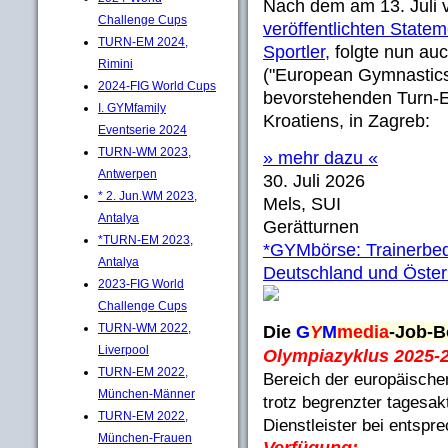
Nach dem am 13. Juli
Challenge Cups
veröffentlichten Statem
TURN-EM 2024,
Sportler,
folgte nun au
Rimini
("European Gymnastic
2024-FIG World Cups
bevorstehenden Turn-E
I. GYMfamily
Kroatiens, in Zagreb:
Eventserie 2024
TURN-WM 2023,
» mehr dazu «
Antwerpen
30. Juli 2026
* 2. Jun.WM 2023,
Mels, SUI
Antalya
Gerätturnen
*TURN-EM 2023,
*GYMbörse: Trainerbed
Antalya
Deutschland und Öster
2023-FIG World
Challenge Cups
TURN-WM 2022,
Die
G
Y
M
media
-Job-B
Liverpool
Olympiazyklus 2025-
TURN-EM 2022,
Bereich der europäische
München-Männer
trotz begrenzter tagesak
TURN-EM 2022,
Dienstleister bei entsp
München-Frauen