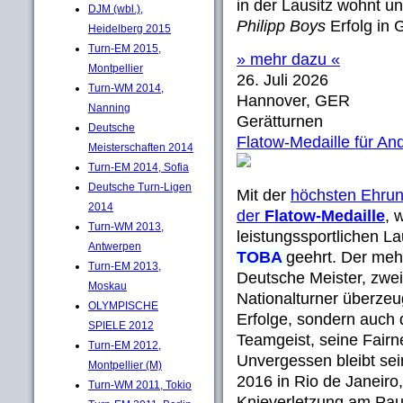
in der Lausitz wohnt 
DJM (wbl.),
Philipp Boys
Erfolg in 
Heidelberg 2015
Turn-EM 2015,
» mehr dazu «
Montpellier
26. Juli 2026
Turn-WM 2014,
Hannover, GER
Nanning
Gerätturnen
Deutsche
Flatow-Medaille für An
Meisterschaften 2014
Turn-EM 2014, Sofia
Deutsche Turn-Ligen
Mit der
höchsten Ehrun
2014
der
Flatow-Medaille
, 
Turn-WM 2013,
leistungssportlichen 
Antwerpen
TOBA
geehrt. Der meh
Turn-EM 2013,
Deutsche Meister, zwei
Moskau
Nationalturner überzeug
OLYMPISCHE
Erfolge, sondern auch
SPIELE 2012
Teamgeist, seine Fairn
Turn-EM 2012,
Unvergessen bleibt sei
Montpellier (M)
2016 in Rio de Janeiro,
Turn-WM 2011, Tokio
Knieverletzung am Pau