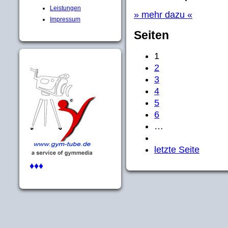
Leistungen
» mehr dazu «
Impressum
Seiten
1
2
3
4
5
6
…
letzte Seite
♦♦♦