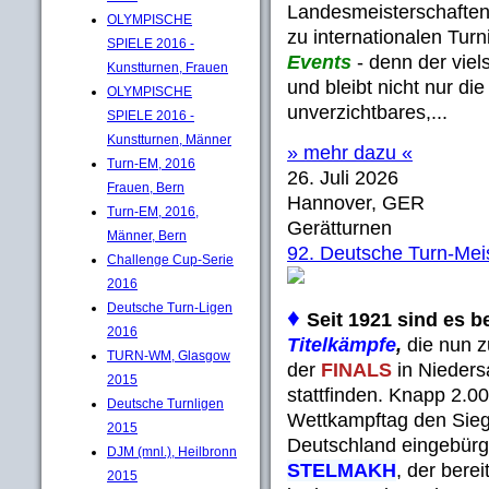
Landesmeisterschaften,
OLYMPISCHE
zu internationalen Turn
SPIELE 2016 -
Events
- denn der viel
Kunstturnen, Frauen
und bleibt nicht nur die
OLYMPISCHE
unverzichtbares,...
SPIELE 2016 -
Kunstturnen, Männer
» mehr dazu «
Turn-EM, 2016
26. Juli 2026
Frauen, Bern
Hannover, GER
Turn-EM, 2016,
Gerätturnen
Männer, Bern
92. Deutsche Turn-Mei
Challenge Cup-Serie
2016
Deutsche Turn-Ligen
♦
Seit 1921 sind es b
2016
Titelkämpfe
,
die nun 
TURN-WM, Glasgow
der
FINALS
in Nieders
2015
stattfinden. Knapp 2.0
Deutsche Turnligen
Wettkampftag den Sieg 
2015
Deutschland eingebürg
DJM (mnl.), Heilbronn
STELMAKH
, der bere
2015