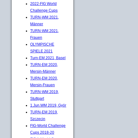
2022-FIG World
Challenge Cups
TURN-WM 2021,
Männer
TURN-WM 2021,
Frauen
OLYMPISCHE
SPIELE 2021
Turn-EM 2021, Basel
TURN-EM 2020,
Mersin-Männer
TURN-EM 2020,
Mersin-Frauen
TURN-WM 2019,
Stuttgart
1.Jun.WM 2019, Györ
TURN-EM 2019,
Szczecin
FIG-World Challenge
Cups 2018-20