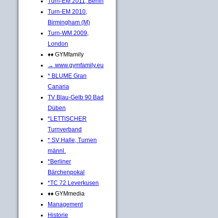
Turn-EM 2011, Berlin
Turn-EM 2010,
Birmingham (M)
Turn-WM 2009,
London
♦♦ GYMfamily
→ www.gymfamily.eu
* BLUME Gran
Canaria
TV Blau-Gelb 90 Bad
Düben
*LETTISCHER
Turnverband
* SV Halle, Turnen
männl.
*Berliner
Bärchenpokal
*TC 72 Leverkusen
♦♦ GYMmedia
Management
Historie