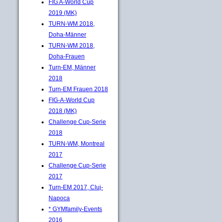
FIG A-World Cup
2019 (MK)
TURN-WM 2018,
Doha-Männer
TURN-WM 2018,
Doha-Frauen
Turn-EM, Männer
2018
Turn-EM Frauen 2018
FIG-A-World Cup
2018 (MK)
Challenge Cup-Serie
2018
TURN-WM, Montreal
2017
Challenge Cup-Serie
2017
Turn-EM 2017, Cluj-
Napoca
* GYMfamily-Events
2016