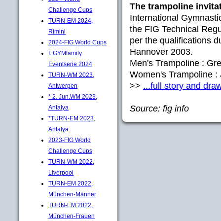
The trampoline invita
Challenge Cups
International Gymnasti
TURN-EM 2024,
the FIG Technical Regul
Rimini
per the qualifications 
2024-FIG World Cups
Hannover 2003.
I. GYMfamily
Men's Trampoline : Gre
Eventserie 2024
Women's Trampoline : 
TURN-WM 2023,
>>
...full story and dra
Antwerpen
* 2. Jun.WM 2023,
Source: fig info
Antalya
*TURN-EM 2023,
Antalya
2023-FIG World
Challenge Cups
TURN-WM 2022,
Liverpool
TURN-EM 2022,
München-Männer
TURN-EM 2022,
München-Frauen