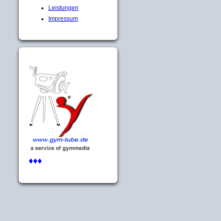
Leistungen
Impressum
♦♦♦