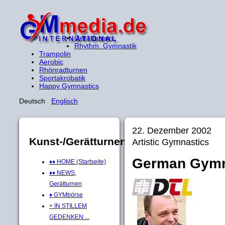
Gerätturnen
Rhythm. Gymnastik
Trampolin
Aerobic
Rhönradturnen
Sportakrobatik
Happy Gymnastics
Deutsch
Englisch
22. Dezember 2002
Kunst-/Gerätturnen
Artistic Gymnastics
German Gymn
♦♦ HOME (Startseite)
♦♦ NEWS,
Gerätturnen
♦ GYMbörse
+ IN STILLEM
GEDENKEN ...