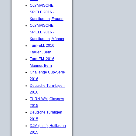
OLYMPISCHE
SPIELE 2016 -
Kunstturnen, Frauen
OLYMPISCHE
SPIELE 2016 -
Kunstturnen, Männer
Turn-EM, 2016
Frauen, Bern
Turn-EM, 2016,
Männer, Bern
Challenge Cup-Serie
2016
Deutsche Turn-Ligen
2016
TURN-WM, Glasgow
2015
Deutsche Turnligen
2015
DJM (mnl.), Heilbronn
2015