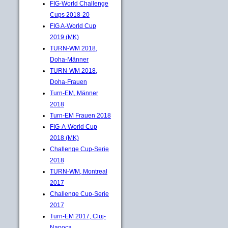
FIG-World Challenge
Cups 2018-20
FIG A-World Cup
2019 (MK)
TURN-WM 2018,
Doha-Männer
TURN-WM 2018,
Doha-Frauen
Turn-EM, Männer
2018
Turn-EM Frauen 2018
FIG-A-World Cup
2018 (MK)
Challenge Cup-Serie
2018
TURN-WM, Montreal
2017
Challenge Cup-Serie
2017
Turn-EM 2017, Cluj-
Napoca