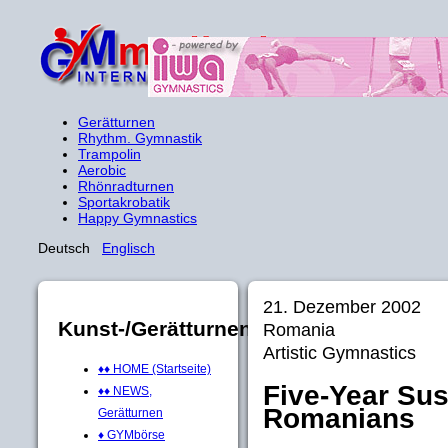
Gerätturnen
Rhythm. Gymnastik
Trampolin
Aerobic
Rhönradturnen
Sportakrobatik
Happy Gymnastics
Deutsch
Englisch
21. Dezember 2002
Kunst-/Gerätturnen
Romania
Artistic Gymnastics
♦♦ HOME (Startseite)
Five-Year Sus
♦♦ NEWS,
Romanians
Gerätturnen
♦ GYMbörse