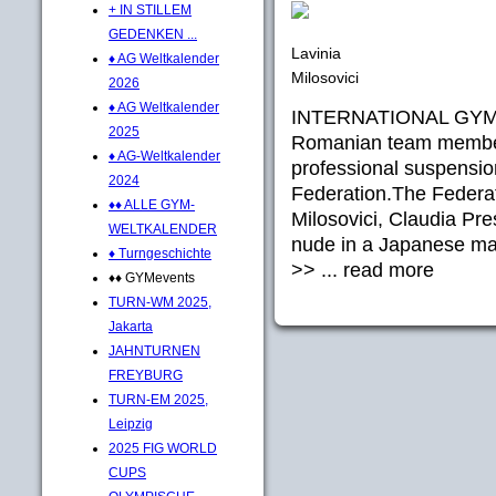
+ IN STILLEM
GEDENKEN ...
Lavinia
♦ AG Weltkalender
Milosovici
2026
♦ AG Weltkalender
INTERNATIONAL GYMNA
2025
Romanian team member
♦ AG-Weltkalender
professional suspensi
2024
Federation.The Federat
♦♦ ALLE GYM-
Milosovici, Claudia P
WELTKALENDER
nude in a Japanese ma
♦ Turngeschichte
>> ... read more
♦♦ GYMevents
TURN-WM 2025,
Jakarta
JAHNTURNEN
FREYBURG
TURN-EM 2025,
Leipzig
2025 FIG WORLD
CUPS