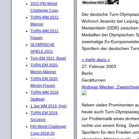
2022-FIG World
Challenge Cups
Der deutsche Turn-Olympias
TURN-WM 2021,
Wohnort Jesenitz bei Leipzig
Männer
Meistertiteln (DDR) zwischen
TURN-WM 2021,
Medaillen bei Olympischen S
Frauen
zweimalige Ex-Europameister
OLYMPISCHE
Sportlern der deutschen Turn
SPIELE 2021
Turn-EM 2021, Basel
» mehr dazu «
TURN-EM 2020,
27. Februar 2003
Mersin-Männer
Berlin
TURN-EM 2020,
Gerätturnen
Mersin-Frauen
Andreas Wecker: Zweischnei
TURN-WM 2019,
Stuttgart
Neben vielen Prominenten aus
1.Jun.WM 2019, Györ
heute auch Turn-Olympiasie
TURN-EM 2019,
zur Problematik eines drohen
Szczecin
nichts von einem Krieg. Desh
FIG-World Challenge
Sportlern für den Frieden unt
Cups 2018-20