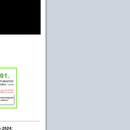
e 2024: