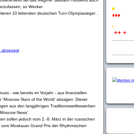
. andererseits sei das Regime Saddam Husseins auch
anzufassen, so Wecker.
teren 10 lebenden deutschen Turn-Olympiasieger...
♦♦♦
++ +
t abgesagt
ss - wie bereits im Vorjahr - aus finanziellen
r 'Moscow Stars of the World' absagen. Dieser
gen aus den langjährigen Traditionswettbewerben
t 'Moscow News'.
en sollen jedoch vom 2.-8. März in der russischen
lgt vom Moskauer Grand Prix der Rhythmischen