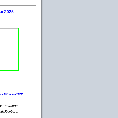
ke 2025:
s Fitness-TIPP
:
e Barrenübung
adt Freyburg: