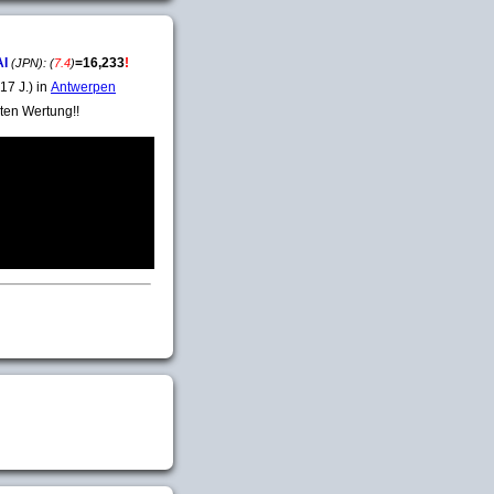
AI
=
16,233
!
(JPN):
(
7.4
)
17 J.) in
Antwerpen
ten Wertung!!