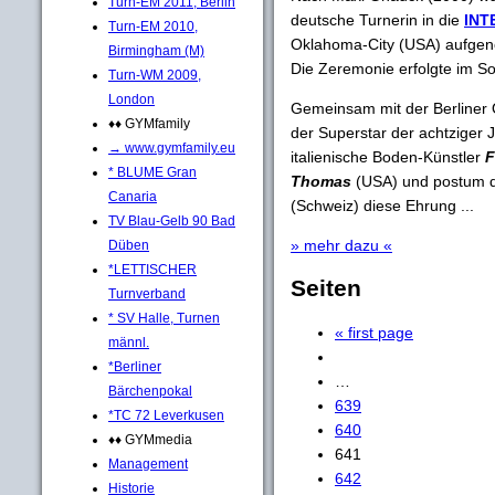
Turn-EM 2011, Berlin
deutsche Turnerin in die
INT
Turn-EM 2010,
Oklahoma-City (USA) aufge
Birmingham (M)
Die Zeremonie erfolgte im 
Turn-WM 2009,
London
Gemeinsam mit der Berliner 
♦♦ GYMfamily
der Superstar der achtziger 
→ www.gymfamily.eu
italienische Boden-Künstler
F
* BLUME Gran
Thomas
(USA) und postum d
Canaria
(Schweiz) diese Ehrung ...
TV Blau-Gelb 90 Bad
» mehr dazu «
Düben
*LETTISCHER
Seiten
Turnverband
* SV Halle, Turnen
« first page
männl.
*Berliner
…
Bärchenpokal
639
*TC 72 Leverkusen
640
♦♦ GYMmedia
641
Management
642
Historie