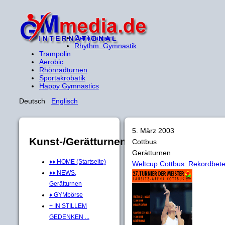
Gerätturnen
Rhythm. Gymnastik
Trampolin
Aerobic
Rhönradturnen
Sportakrobatik
Happy Gymnastics
Deutsch
Englisch
5. März 2003
Kunst-/Gerätturnen
Cottbus
Gerätturnen
♦♦ HOME (Startseite)
Weltcup Cottbus: Rekordbete
♦♦ NEWS,
Gerätturnen
♦ GYMbörse
+ IN STILLEM
GEDENKEN ...