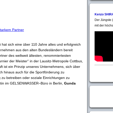
Kenzo SHIR
Der Jüngste (
mit der höchs
starkem Partner
G
hat sich eine über 110 Jahre altes und erfolgreich
rnehmen aus den alten Bundesländern bereit
artner des weltweit ältesten, renommiertesten
rnier der Meister“ in der Lausitz-Metropole Cottbus,
ft ist ein Prinzip unseres Unternehmens, sich über
h hinaus auch für die Sportförderung zu
 zu betreiben oder soziale Einrichtungen zu
ristin im GELSENWASSER–Büro in Berlin,
Gunda