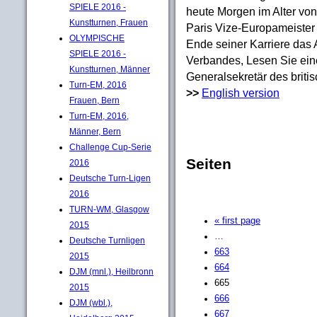
SPIELE 2016 -
heute Morgen im Alter von
Kunstturnen, Frauen
Paris Vize-Europameiste
OLYMPISCHE
Ende seiner Karriere das 
SPIELE 2016 -
Verbandes, Lesen Sie ein
Kunstturnen, Männer
Generalsekretär des brit
Turn-EM, 2016
>>
English version
Frauen, Bern
Turn-EM, 2016,
Männer, Bern
Challenge Cup-Serie
Seiten
2016
Deutsche Turn-Ligen
2016
TURN-WM, Glasgow
« first page
2015
…
Deutsche Turnligen
663
2015
664
DJM (mnl.), Heilbronn
665
2015
666
DJM (wbl.),
667