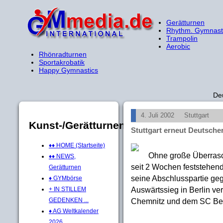
Gerätturnen
Rhythm. Gymnast
Trampolin
Aerobic
Rhönradturnen
Sportakrobatik
Happy Gymnastics
De
4. Juli 2002
Stuttgart
Kunst-/Gerätturnen
Stuttgart erneut Deutsche
♦♦ HOME (Startseite)
Ohne große Überrasc
♦♦ NEWS,
seit 2 Wochen feststehen
Gerätturnen
seine Abschlusspartie ge
♦ GYMbörse
Auswärtssieg in Berlin ver
+ IN STILLEM
Chemnitz und dem SC Ber
GEDENKEN ...
♦ AG Weltkalender
2026