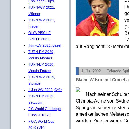
Challenge Cups
ch
TURN-WM 2021,
ge
Männer
vo
TURN-WM 2021,
(5
Frauen
Be
OLYMPISCHE
Lä
SPIELE 2021
Turn-EM 2021, Basel
auf Rang acht. >> Mehrkam
TURN-EM 2020,
Mersin-Männer
TURN-EM 2020,
Mersin-Frauen
1. Juli 2002
Colorado Spr
TURN-WM 2019,
Blaine Wilson mit Comeba
Stuttgart
1.Jun.WM 2019, Györ
Nach seiner Schulter
TURN-EM 2019,
Olympia-Achte von Sydney
Szczecin
Springs in seinem ersten 
FIG-World Challenge
amerikanischen Meistersch
Cups 2018-20
werden. Zweiter wurde Gua
FIG A-World Cup
2019 (MK)