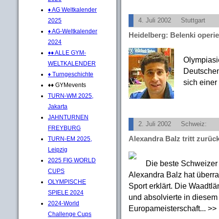
♦ AG Weltkalender
2025
4. Juli 2002
Stuttgart
♦ AG-Weltkalender
Heidelberg: Belenki operie
2024
♦♦ ALLE GYM-
Olympiasi
WELTKALENDER
Deutschen
♦ Turngeschichte
sich einer
♦♦ GYMevents
TURN-WM 2025,
Jakarta
JAHNTURNEN
2. Juli 2002
Schweiz:
FREYBURG
Alexandra Balz tritt zurüc
TURN-EM 2025,
Leipzig
2025 FIG WORLD
Die beste Schweizer 
CUPS
Alexandra Balz hat überra
OLYMPISCHE
Sport erklärt. Die Waadt
SPIELE 2024
und absolvierte in diesem 
2024-World
Europameisterschaft... >> 
Challenge Cups