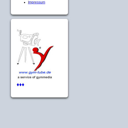
Impressum
♦♦♦