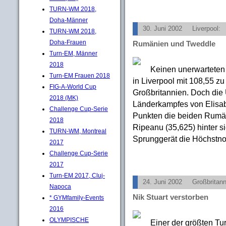
TURN-WM 2018,
Doha-Männer
30. Juni 2002
Liverpool:
TURN-WM 2018,
Doha-Frauen
Rumänien und Tweddle
Turn-EM, Männer
2018
Keinen unerwarteten
Turn-EM Frauen 2018
in Liverpool mit 108,55 z
FIG-A-World Cup
Großbritannien. Doch die 
2018 (MK)
Länderkampfes von Elisab
Challenge Cup-Serie
Punkten die beiden Rumä
2018
Ripeanu (35,625) hinter s
TURN-WM, Montreal
Sprunggerät die Höchstnot
2017
Challenge Cup-Serie
2017
Turn-EM 2017, Cluj-
24. Juni 2002
Großbritann
Napoca
Nik Stuart verstorben
* GYMfamily-Events
2016
OLYMPISCHE
Einer der größten Tur