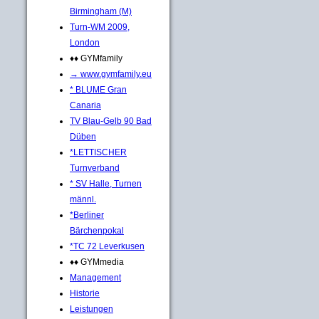
Birmingham (M)
Turn-WM 2009,
London
♦♦ GYMfamily
→ www.gymfamily.eu
* BLUME Gran
Canaria
TV Blau-Gelb 90 Bad
Düben
*LETTISCHER
Turnverband
* SV Halle, Turnen
männl.
*Berliner
Bärchenpokal
*TC 72 Leverkusen
♦♦ GYMmedia
Management
Historie
Leistungen