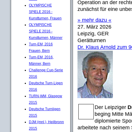
Operation an der rechte
OLYMPISCHE
zunächst für eine unbe
SPIELE 2016 -
Kunstturnen, Frauen
» mehr dazu «
OLYMPISCHE
27. März 2026
SPIELE 2016 -
Leipzig, GER
Kunstturnen, Männer
Gerätturnen
Turn-EM, 2016
Dr. Klaus Arnold zum 9
Frauen, Bern
Turn-EM, 2016,
Männer, Bern
Challenge Cup-Serie
2016
Deutsche Turn-Ligen
2016
TURN-WM, Glasgow
2015
Der Leipziger
D
Deutsche Turnligen
beging Mitte M
2015
diplomierte Spor
DJM (mnl.), Heilbronn
arbeitete nach seinem 
2015