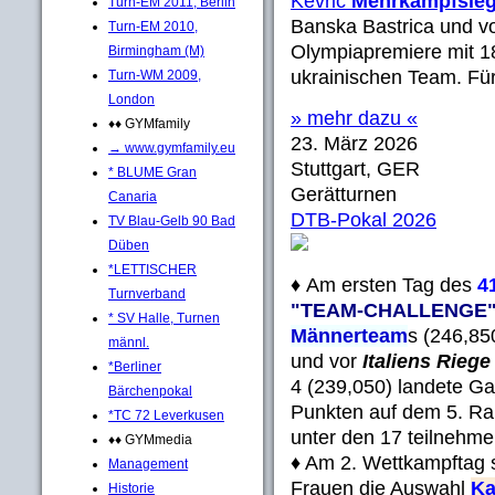
Kevric
Mehrkampfsieg
Turn-EM 2011, Berlin
Banska Bastrica und vo
Turn-EM 2010,
Olympiapremiere mit 18 
Birmingham (M)
ukrainischen Team. Für 
Turn-WM 2009,
London
» mehr dazu «
♦♦ GYMfamily
23. März 2026
→ www.gymfamily.eu
Stuttgart, GER
* BLUME Gran
Gerätturnen
Canaria
DTB-Pokal 2026
TV Blau-Gelb 90 Bad
Düben
*LETTISCHER
♦ Am ersten Tag des
4
Turnverband
"TEAM-CHALLENGE
* SV Halle, Turnen
Männerteam
s (246,85
männl.
und vor
Italiens Riege
*Berliner
4 (239,050) landete G
Bärchenpokal
Punkten auf dem 5. Ra
*TC 72 Leverkusen
unter den 17 teilnehme
♦♦ GYMmedia
♦ Am 2. Wettkampftag 
Management
Frauen die Auswahl
Ka
Historie