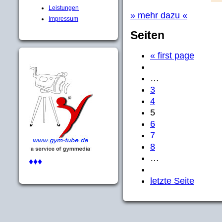
Leistungen
» mehr dazu «
Impressum
Seiten
« first page
…
3
4
5
6
7
8
…
♦♦♦
letzte Seite