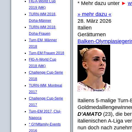
FIG A-World Cup
* Mehr dazu unter
►
w
2019 (MK)
» mehr dazu «
TURN-WM 2018,
28. März 2026
Doha-Männer
Italien
TURN-WM 2018,
Doha-Frauen
Gerätturnen
Turn-EM, Männer
Balken-Olympiasiegeri
2018
Turn-EM Frauen 2018
FIG-A-World Cup
2018 (MK)
Challenge Cup-Serie
2018
TURN-WM, Montreal
2017
Challenge Cup-Serie
Italiens 5-malige Turn
2017
Goldmedaillengewinner
Turn-EM 2017, Cluj-
D'AMATO
(23), die ber
Napoca
italienischen A-Liga ve
* GYMfamily-Events
nun doch nach zunehm
2016