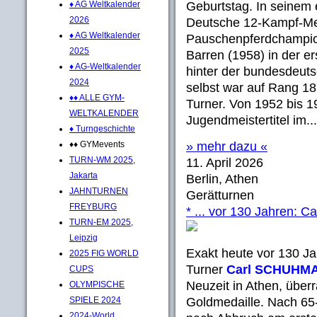
♦ AG Weltkalender
Geburtstag. In seinem 
2026
Deutsche 12-Kampf-Mei
♦ AG Weltkalender
Pauschenpferdchampio
2025
Barren (1958) in der 
♦ AG-Weltkalender
hinter der bundesdeuts
2024
selbst war auf Rang 1
♦♦ ALLE GYM-
Turner. Von 1952 bis 
WELTKALENDER
Jugendmeistertitel im...
♦ Turngeschichte
♦♦ GYMevents
» mehr dazu «
TURN-WM 2025,
11. April 2026
Jakarta
Berlin, Athen
JAHNTURNEN
Gerätturnen
FREYBURG
* ... vor 130 Jahren: C
TURN-EM 2025,
Leipzig
Exakt heute vor 130 Ja
2025 FIG WORLD
Turner
Carl SCHUHM
CUPS
Neuzeit in Athen, über
OLYMPISCHE
SPIELE 2024
Goldmedaille. Nach 65-
2024-World