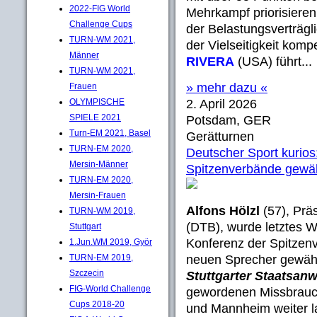
2022-FIG World
Mehrkampf priorisieren,
Challenge Cups
der Belastungsverträgl
TURN-WM 2021,
der Vielseitigkeit komp
Männer
RIVERA
(USA) führt...
TURN-WM 2021,
» mehr dazu «
Frauen
OLYMPISCHE
2. April 2026
SPIELE 2021
Potsdam, GER
Turn-EM 2021, Basel
Gerätturnen
TURN-EM 2020,
Deutscher Sport kurio
Mersin-Männer
Spitzenverbände gewäh
TURN-EM 2020,
Mersin-Frauen
Alfons Hölzl
(57), Prä
TURN-WM 2019,
(DTB), wurde letztes 
Stuttgart
Konferenz der Spitze
1.Jun.WM 2019, Györ
TURN-EM 2019,
neuen Sprecher gewähl
Szczecin
Stuttgarter Staatsanw
FIG-World Challenge
gewordenen Missbrauch
Cups 2018-20
und Mannheim weiter la