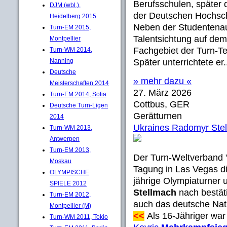
Berufsschulen, später 
DJM (wbl.),
der Deutschen Hochschu
Heidelberg 2015
Neben der Studentenau
Turn-EM 2015,
Talentsichtung auf de
Montpellier
Fachgebiet der Turn-Te
Turn-WM 2014,
Nanning
Später unterrichtete er.
Deutsche
» mehr dazu «
Meisterschaften 2014
27. März 2026
Turn-EM 2014, Sofia
Cottbus, GER
Deutsche Turn-Ligen
Gerätturnen
2014
Ukraines Radomyr Ste
Turn-WM 2013,
Antwerpen
Turn-EM 2013,
Der Turn-Weltverband "
Moskau
Tagung in Las Vegas di
OLYMPISCHE
jährige Olympiaturner 
SPIELE 2012
Stellmach
nach bestät
Turn-EM 2012,
auch das deutsche Natio
Montpellier (M)
<<
Als 16-Jähriger wa
Turn-WM 2011, Tokio