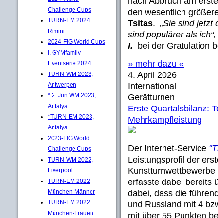
nach Abbruch am erste
Challenge Cups
den wesentlich größer
TURN-EM 2024,
Tsitas
.
„Sie sind jetzt
Rimini
sind populärer als ich“
2024-FIG World Cups
I.
bei der Gratulation b
I. GYMfamily
» mehr dazu «
Eventserie 2024
4. April 2026
TURN-WM 2023,
Antwerpen
International
* 2. Jun.WM 2023,
Gerätturnen
Antalya
Erste Quartalsbilanz: 
*TURN-EM 2023,
Mehrkampfleistung
Antalya
2023-FIG World
Der Internet-Service
"T
Challenge Cups
Leistungsprofil der ers
TURN-WM 2022,
Kunstturnwettbewerbe 
Liverpool
erfasste dabei bereits 
TURN-EM 2022,
München-Männer
dabei, dass die führe
TURN-EM 2022,
und Russland mit 4 bzw
München-Frauen
mit über 55 Punkten ber