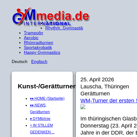
Gerätturnen
Rhythm. Gymnastik
Trampolin
Aerobic
Rhönradturnen
Sportakrobatik
Happy Gymnastics
Deutsch
Englisch
25. April 2026
Kunst-/Gerätturnen
Lauscha, Thüringen
Gerätturnen
♦♦ HOME (Startseite)
WM-Turner der ersten S
♦♦ NEWS,
Gerätturnen
Im thüringischen Glas
♦ GYMbörse
Donnerstag (23. April 2
+ IN STILLEM
Jahre in der DDR, der
GEDENKEN ...