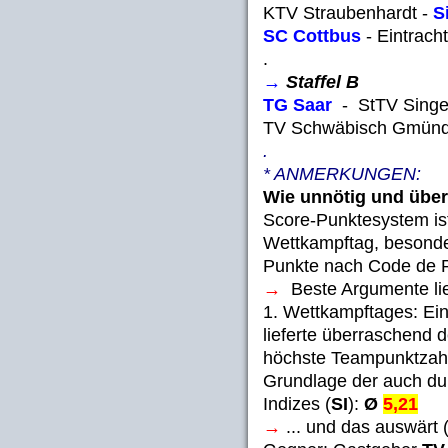
KTV Straubenhardt -
S
SC Cottbus
- Eintra
.
→
Staffel B
TG Saar
- StT
TV Schwäbisch Gmün
.
* ANMERKUNGEN:
Wie unnötig und über
Score-Punktesystem ist
Wettkampftag, besonder
Punkte nach Code de P
→
Beste Argumente lief
1. Wettkampftages: Eind
lieferte überraschend 
höchste Teampunktzahl
Grundlage der auch dur
Indizes (
SI
):
Ø
5,21
→
... und das auswärt (