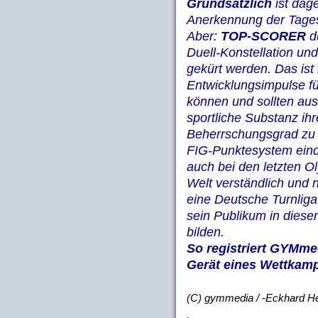
Grundsätzlich
ist dage
Anerkennung der Tages
Aber:
TOP-SCORER
dü
Duell-Konstellation un
gekürt werden. Das ist 
Entwicklungsimpulse fü
können und sollten auss
sportliche Substanz ih
Beherrschungsgrad zu 
FIG-Punktesystem eind
auch bei den letzten O
Welt verständlich und 
eine Deutsche Turnliga
sein Publikum in dies
bilden.
So registriert GYMme
Gerät eines Wettkam
(C) gymmedia / -Eckhard H
.