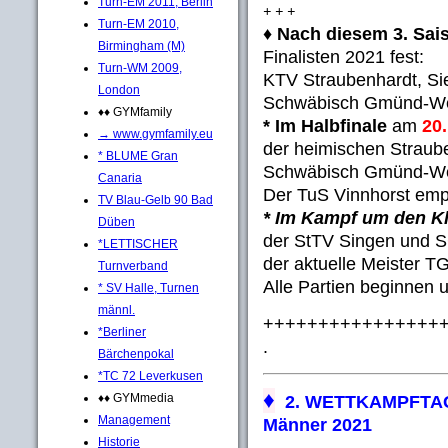
Turn-EM 2011, Berlin
+ + +
Turn-EM 2010,
♦
Nach diesem 3. Sai
Birmingham (M)
Finalisten 2021 fest:
Turn-WM 2009,
KTV Straubenhardt, Si
London
Schwäbisch Gmünd-We
♦♦ GYMfamily
* Im Halbfinale
am
20
→ www.gymfamily.eu
der heimischen Straub
* BLUME Gran
Schwäbisch Gmünd-We
Canaria
Der TuS Vinnhorst empf
TV Blau-Gelb 90 Bad
* Im Kampf um den Kl
Düben
der StTV Singen und SC
*LETTISCHER
der aktuelle Meister 
Turnverband
Alle Partien beginnen 
* SV Halle, Turnen
männl.
++++++++++++++++
*Berliner
.
Bärchenpokal
*TC 72 Leverkusen
♦
♦♦ GYMmedia
2. WETTKAMPFTAG - 
Management
Männer 2021
Historie