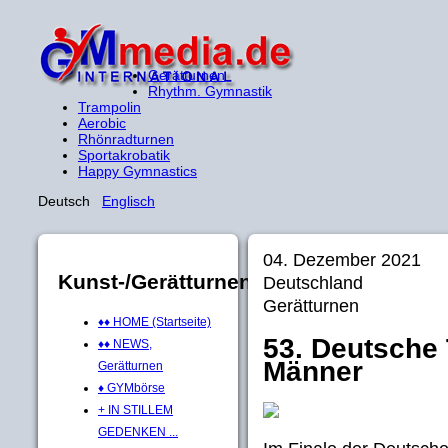
Gerätturnen
Rhythm. Gymnastik
Trampolin
Aerobic
Rhönradturnen
Sportakrobatik
Happy Gymnastics
Deutsch
Englisch
04. Dezember 2021
Kunst-/Gerätturnen
Deutschland
Gerätturnen
♦♦ HOME (Startseite)
53. Deutsche 
♦♦ NEWS,
Männer
Gerätturnen
♦ GYMbörse
+ IN STILLEM
GEDENKEN ...