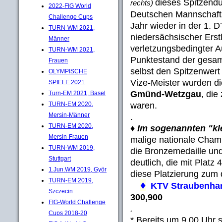
dieses Spitzendue
rechts)
2022-FIG World
Deutschen Mannschaftsm
Challenge Cups
Jahr wieder in der 1. D
TURN-WM 2021,
niedersächsischer Erst
Männer
verletzungsbedingter A
TURN-WM 2021,
Punktestand der gesam
Frauen
selbst den Spitzenwert e
OLYMPISCHE
Vize-Meister wurden 
SPIELE 2021
Gmünd-Wetzgau
, die
Turn-EM 2021, Basel
waren.
TURN-EM 2020,
Mersin-Männer
.
TURN-EM 2020,
♦
Im sogenannten "kl
Mersin-Frauen
malige nationale Cham
TURN-WM 2019,
die Bronzemedaille un
Stuttgart
deutlich, die mit Plat
1.Jun.WM 2019, Györ
diese Platzierung zum 
TURN-EM 2019,
♦
KTV Straubenha
Szczecin
300,900
FIG-World Challenge
.
Cups 2018-20
* Bereits um 9.00 Uhr 