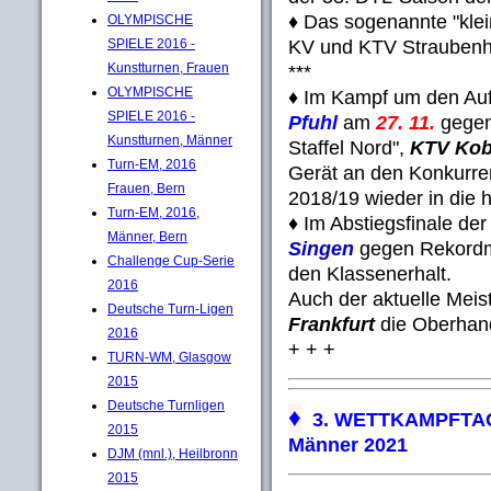
♦ Das sogenannte "klei
OLYMPISCHE
KV und KTV Straubenha
SPIELE 2016 -
Kunstturnen, Frauen
***
OLYMPISCHE
♦ Im Kampf um den Aufs
SPIELE 2016 -
Pfuhl
am
27. 11.
gegen
Kunstturnen, Männer
Staffel Nord",
KTV Kob
Turn-EM, 2016
Gerät an den Konkurren
Frauen, Bern
2018/19 wieder in die 
Turn-EM, 2016,
♦ Im Abstiegsfinale de
Männer, Bern
Singen
gegen Rekord
Challenge Cup-Serie
den Klassenerhalt.
2016
Auch der aktuelle Meis
Deutsche Turn-Ligen
Frankfurt
die Oberhan
2016
+ + +
TURN-WM, Glasgow
2015
Deutsche Turnligen
♦
3. WETTKAMPFTAG - 
2015
Männer 2021
DJM (mnl.), Heilbronn
2015