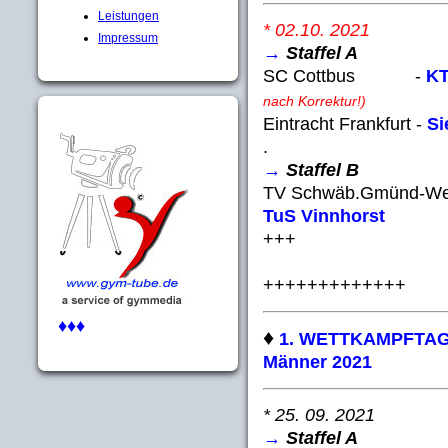
Leistungen
* 02.10. 2021
Impressum
→
Staffel A
SC Cottbus -
KT
nach Korrektur!)
Eintracht Frankfurt -
Si
.
→
Staffel B
TV Schwäb.Gmünd-W
TuS Vinnho
+++
+++++++++++++
♦♦♦
♦
1. WETTKAMPFTAG - 
Männer 2021
* 25. 09. 2021
→
Staffel A