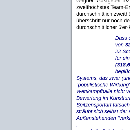
Gegner: Gastgeber
TV
zweithöchstes Team-Er
durchschnittlich zweit
überschritt nur noch d
durchschnittlicher 5'er-
Dass 
von
3
22 Sco
für ei
(
318,
beglüc
Systems, das zwar (und
"populistische Wirkung
Wettkampfhalle nicht ve
Bewertung im Kunsttur
Spitzensportart tatsäc
sträubt sich selbst der
Außenstehenden "verklic
.