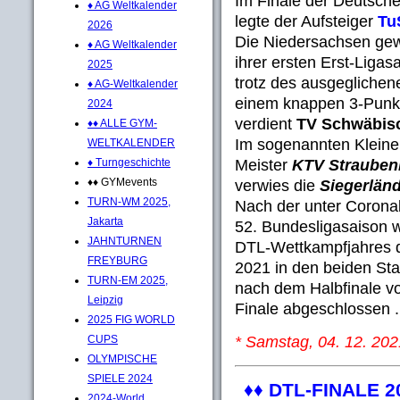
Im Finale der Deutsch
♦ AG Weltkalender
legte der Aufsteiger
Tu
2026
Die Niedersachsen gew
♦ AG Weltkalender
ihrer ersten Erst-Liga
2025
trotz des ausgegliche
♦ AG-Weltkalender
einem knappen 3-Punkt
2024
verdient
TV Schwäbis
♦♦ ALLE GYM-
Im sogenannten Kleinen
WELTKALENDER
Meister
KTV Strauben
♦ Turngeschichte
♦♦ GYMevents
verwies die
Siegerlän
TURN-WM 2025,
Nach der unter Coronab
Jakarta
52. Bundesligasaison w
JAHNTURNEN
DTL-Wettkampfjahres 
FREYBURG
2021 in den beiden St
TURN-EM 2025,
nach dem Halbfinale 
Leipzig
Finale abgeschlossen ..
2025 FIG WORLD
* Samstag, 04. 12. 202
CUPS
OLYMPISCHE
SPIELE 2024
♦♦
DTL-FINALE 2
2024-World