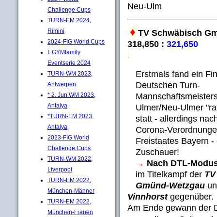
Neu-Ulm
Challenge Cups
TURN-EM 2024,
♦
Rimini
TV Schwäbisch G
2024-FIG World Cups
318,850 :
321,650
I. GYMfamily
.
Eventserie 2024
Erstmals fand ein Fin
TURN-WM 2023,
Deutschen Turn-
Antwerpen
Mannschaftsmeistersc
* 2. Jun.WM 2023,
Antalya
Ulmer/Neu-Ulmer "ra
*TURN-EM 2023,
statt - allerdings na
Antalya
Corona-Verordnunge
2023-FIG World
Freistaates Bayern -
Challenge Cups
Zuschauer!
TURN-WM 2022,
→
Nach DTL-Modu
Liverpool
im Titelkampf der
TV
TURN-EM 2022,
Gmünd-Wetzgau
un
München-Männer
Vinnhorst
gegenüber.
TURN-EM 2022,
Am Ende gewann der 
München-Frauen