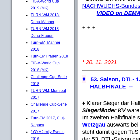
FIG A-World Cup
NACHWUCHS-Bundesl
2019 (MK)
VIDEO on DEM
TURN-WM 2018,
Doha-Männer
+ + +
TURN-WM 2018,
Doha-Frauen
Turn-EM, Männer
2018
Turn-EM Frauen 2018
* 20. 11. 2021
FIG-A-World Cup
2018 (MK)
Challenge Cup-Serie
♦
53. Saison, DTL- 1
2018
HALBFINALE --
TURN-WM, Montreal
2017
♦ Klarer Sieger dar Ha
Challenge Cup-Serie
Siegerländer KV
waren
2017
Im zweiten Halbfinale s
Turn-EM 2017, Cluj-
Wetzgau
auswärts bei
Napoca
steht damit gegen TuS
* GYMfamily-Events
der 53. DTL-Saison de
2016