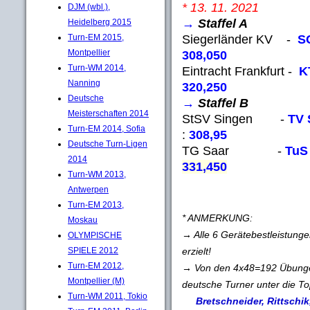
* 13. 11. 2021
DJM (wbl.),
→
Staffel A
Heidelberg 2015
Siegerländer KV -
S
Turn-EM 2015,
Montpellier
308,050
Turn-WM 2014,
Eintracht Frankfurt -
K
Nanning
320,250
Deutsche
→
Staffel B
Meisterschaften 2014
StSV Singen -
TV 
Turn-EM 2014, Sofia
:
308,95
Deutsche Turn-Ligen
TG Saar -
TuS
2014
331,450
Turn-WM 2013,
Antwerpen
Turn-EM 2013,
* ANMERKUNG:
Moskau
→ Alle 6 Gerätebestleistung
OLYMPISCHE
erzielt!
SPIELE 2012
Turn-EM 2012,
→ Von den 4x48=192 Übungen
Montpellier (M)
deutsche Turner unter die To
Turn-WM 2011, Tokio
Bretschneider, Rittschik,