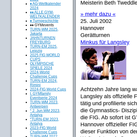
Meisterin Beth Tweddle
♦ AG-Weltkalender
2024
♦♦ ALLE GYM-
» mehr dazu «
WELTKALENDER
25. Juli 2002
♦ Turngeschichte
♦♦ GYMevents
Hannover
TURN-WM 2025,
Jakarta
Gerätturnen
JAHNTURNEN
Minkus für Langsley
FREYBURG
TURN-EM 2025,
Leipzig
2025 FIG WORLD
CUPS
OLYMPISCHE
SPIELE 2024
2024-World
Challenge Cups
TURN-EM 2024,
Rimini
Achtzehn Jahre lang war
2024-FIG World Cups
I. GYMfamily
Langsley als offizielle
Eventserie 2024
TURN-WM 2023,
tätig und profilierte si
Antwerpen
die Gymnastics- Diszipl
* 2. Jun.WM 2023,
Antalya
die FIG. Ab sofort ist
*TURN-EM 2023,
Antalya
Hannover offizieller FI
2023-FIG World
dieser Funktion von d
Challenge Cups
TURN-WM 2022,