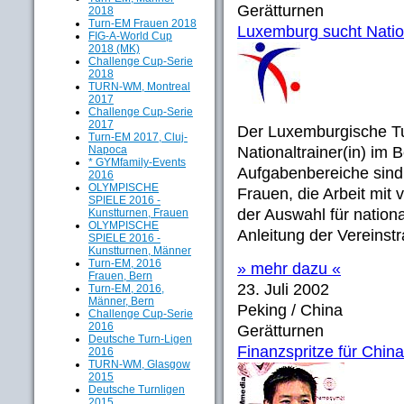
Gerätturnen
2018
Turn-EM Frauen 2018
Luxemburg sucht Nation
FIG-A-World Cup
2018 (MK)
Challenge Cup-Serie
2018
TURN-WM, Montreal
2017
Challenge Cup-Serie
2017
Der Luxemburgische Tu
Turn-EM 2017, Cluj-
Napoca
Nationaltrainer(in) im 
* GYMfamily-Events
Aufgabenbereiche sind
2016
OLYMPISCHE
Frauen, die Arbeit mit
SPIELE 2016 -
der Auswahl für nation
Kunstturnen, Frauen
OLYMPISCHE
Anleitung der Vereinstra
SPIELE 2016 -
Kunstturnen, Männer
Turn-EM, 2016
» mehr dazu «
Frauen, Bern
23. Juli 2002
Turn-EM, 2016,
Männer, Bern
Peking / China
Challenge Cup-Serie
2016
Gerätturnen
Deutsche Turn-Ligen
Finanzspritze für Chin
2016
TURN-WM, Glasgow
2015
Deutsche Turnligen
2015