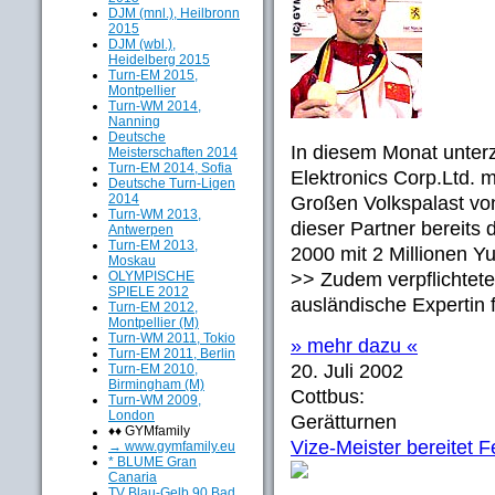
DJM (mnl.), Heilbronn
2015
DJM (wbl.),
Heidelberg 2015
Turn-EM 2015,
Montpellier
Turn-WM 2014,
Nanning
Deutsche
In diesem Monat unte
Meisterschaften 2014
Turn-EM 2014, Sofia
Elektronics Corp.Ltd. 
Deutsche Turn-Ligen
2014
Großen Volkspalast vo
Turn-WM 2013,
dieser Partner bereits
Antwerpen
Turn-EM 2013,
2000 mit 2 Millionen Yu
Moskau
OLYMPISCHE
>> Zudem verpflichtete
SPIELE 2012
ausländische Expertin f
Turn-EM 2012,
Montpellier (M)
Turn-WM 2011, Tokio
» mehr dazu «
Turn-EM 2011, Berlin
20. Juli 2002
Turn-EM 2010,
Birmingham (M)
Cottbus:
Turn-WM 2009,
London
Gerätturnen
♦♦ GYMfamily
Vize-Meister bereitet F
→ www.gymfamily.eu
* BLUME Gran
Canaria
TV Blau-Gelb 90 Bad