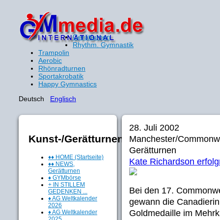
Gerätturnen
Rhythm. Gymnastik
Trampolin
Aerobic
Rhönradturnen
Sportakrobatik
Happy Gymnastics
Deutsch
Englisch
28. Juli 2002
Kunst-/Gerätturnen
Manchester/Commonw
Gerätturnen
♦♦ HOME (Startseite)
Kate Richardson erfolg
♦♦ NEWS,
Gerätturnen
♦ GYMbörse
+ IN STILLEM
Bei den 17. Commonwe
GEDENKEN ...
♦ AG Weltkalender
gewann die Canadierin
2026
Goldmedaille im Mehrka
♦ AG Weltkalender
2025