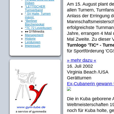
Düben
Am 15. August plant de
*LETTISCHER
allen Turnern, Turnfan
Turnverband
* SV Halle, Turnen
Anlass der Erringung d
männl.
*Berliner
Mannschaftsmeisterscha
Bärchenpokal
erfolgreichste Turnman
*TC 72 Leverkusen
♦♦ GYMmedia
Jahre, errangen 4 Mal 
Management
Mal Zweite. Zu dieser 
Historie
Leistungen
Turnlogo 'TIC“ - Turn
Impressum
für Sportförderung 'CGS'
» mehr dazu «
16. Juli 2002
Virginia Beach /USA
Gerätturnen
Ex-Cubanerin gewann U
Die in Kuba geborene 
Weltmeisterschaften 1
noch für Kuba holte, g