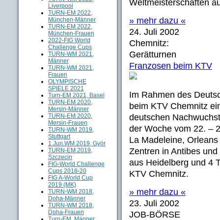
Weltmeisterschaften a
Liverpool
TURN-EM 2022,
» mehr dazu «
München-Männer
TURN-EM 2022,
24. Juli 2002
München-Frauen
2022-FIG World
Chemnitz:
Challenge Cups
Gerätturnen
TURN-WM 2021,
Männer
Franzosen beim KTV
TURN-WM 2021,
Frauen
OLYMPISCHE
SPIELE 2021
Im Rahmen des Deutsc
Turn-EM 2021, Basel
TURN-EM 2020,
beim KTV Chemnitz ein
Mersin-Männer
TURN-EM 2020,
deutschen Nachwuchstu
Mersin-Frauen
der Woche vom 22. – 28
TURN-WM 2019,
Stuttgart
La Madeleine, Orleans 
1.Jun.WM 2019, Györ
Zentren in Antibes un
TURN-EM 2019,
Szczecin
aus Heidelberg und 4 
FIG-World Challenge
Cups 2018-20
KTV Chemnitz.
FIG A-World Cup
2019 (MK)
» mehr dazu «
TURN-WM 2018,
Doha-Männer
23. Juli 2002
TURN-WM 2018,
Doha-Frauen
JOB-BÖRSE
Turn-EM, Männer