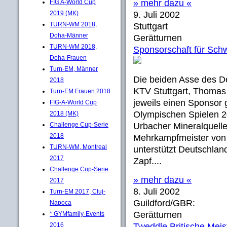
» mehr dazu «
FIG A-World Cup
2019 (MK)
9. Juli 2002
TURN-WM 2018,
Stuttgart
Doha-Männer
Gerätturnen
TURN-WM 2018,
Sponsorschaft für Sc
Doha-Frauen
Turn-EM, Männer
Die beiden Asse des 
2018
KTV Stuttgart, Thomas
Turn-EM Frauen 2018
jeweils einen Sponsor
FIG-A-World Cup
Olympischen Spielen 2
2018 (MK)
Challenge Cup-Serie
Urbacher Mineralquelle
2018
Mehrkampfmeister von 2
TURN-WM, Montreal
unterstützt Deutschla
2017
Zapf....
Challenge Cup-Serie
» mehr dazu «
2017
8. Juli 2002
Turn-EM 2017, Cluj-
Guildford/GBR:
Napoca
Gerätturnen
* GYMfamily-Events
2016
Tweddle Britische Meis