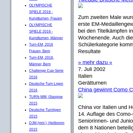
OLYMPISCHE
SPIELE 2016 -
Zum zweiten Male wurd
Kunstturnen, Frauen
erste EM-Medaillengewi
OLYMPISCHE
bei den Titelkämpfen i
SPIELE 2016 -
Wochenende. Auch die 
Kunstturnen, Männer
Schülerkategorie komm
Turn-EM, 2016
Resultate
Frauen, Bern
Turn-EM, 2016,
» mehr dazu «
Männer, Bern
7. Juli 2002
Challenge Cup-Serie
Italien
2016
Gerätturnen
Deutsche Turn-Ligen
China gewinnt Como 
2016
TURN-WM, Glasgow
2015
China vor Italien und H
Deutsche Turnligen
14. Auflage des Como-
2015
Seniorinnen- und Juni
DJM (mnl.), Heilbronn
dem 8 Nationen beteili
2015