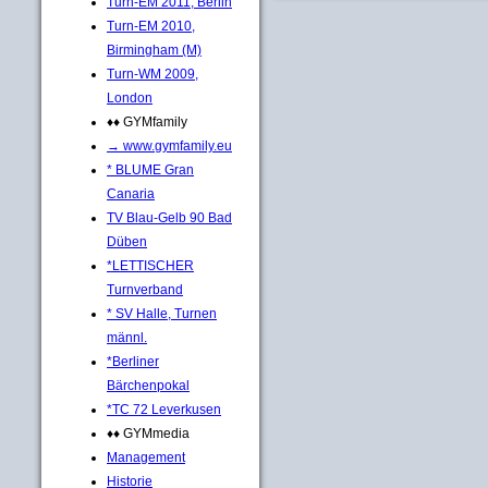
Turn-EM 2011, Berlin
Turn-EM 2010,
Birmingham (M)
Turn-WM 2009,
London
♦♦ GYMfamily
→ www.gymfamily.eu
* BLUME Gran
Canaria
TV Blau-Gelb 90 Bad
Düben
*LETTISCHER
Turnverband
* SV Halle, Turnen
männl.
*Berliner
Bärchenpokal
*TC 72 Leverkusen
♦♦ GYMmedia
Management
Historie