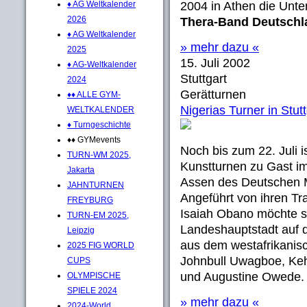
♦ AG Weltkalender
2004 in Athen die Unte
2026
Thera-Band Deutschl
♦ AG Weltkalender
» mehr dazu «
2025
15. Juli 2002
♦ AG-Weltkalender
Stuttgart
2024
Gerätturnen
♦♦ ALLE GYM-
Nigerias Turner in Stutt
WELTKALENDER
♦ Turngeschichte
♦♦ GYMevents
Noch bis zum 22. Juli i
TURN-WM 2025,
Kunstturnen zu Gast im
Jakarta
Assen des Deutschen M
JAHNTURNEN
Angeführt von ihren Tr
FREYBURG
Isaiah Obano möchte s
TURN-EM 2025,
Landeshauptstadt auf d
Leipzig
aus dem westafrikanisc
2025 FIG WORLD
Johnbull Uwagboe, Ke
CUPS
und Augustine Owede.
OLYMPISCHE
SPIELE 2024
» mehr dazu «
2024-World