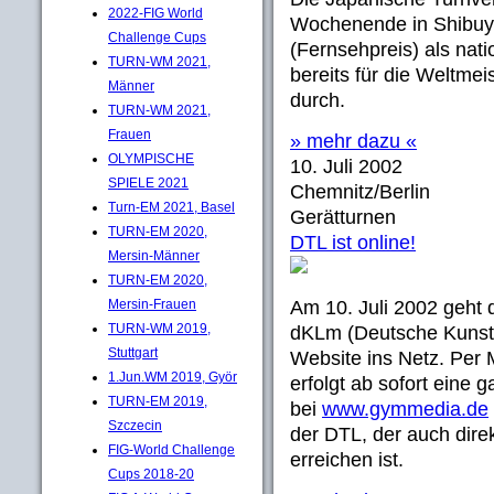
2022-FIG World
Wochenende in Shibuya
Challenge Cups
(Fernsehpreis) als nati
TURN-WM 2021,
bereits für die Weltme
Männer
durch.
TURN-WM 2021,
Frauen
» mehr dazu «
OLYMPISCHE
10. Juli 2002
SPIELE 2021
Chemnitz/Berlin
Turn-EM 2021, Basel
Gerätturnen
TURN-EM 2020,
DTL ist online!
Mersin-Männer
TURN-EM 2020,
Mersin-Frauen
Am 10. Juli 2002 geh
TURN-WM 2019,
dKLm (Deutsche Kunsttu
Stuttgart
Website ins Netz. Per
1.Jun.WM 2019, Györ
erfolgt ab sofort eine 
TURN-EM 2019,
bei
www.gymmedia.de
Szczecin
der DTL, der auch dire
FIG-World Challenge
erreichen ist.
Cups 2018-20