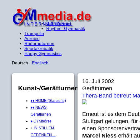
Gerätturnen
Rhythm. Gymnastik
Trampolin
Aerobic
Rhönradturnen
Sportakrobatik
Happy Gymnastics
Deutsch
Englisch
16. Juli 2002
Kunst-/Gerätturnen
Gerätturnen
Thera-Band betreut Ma
♦♦ HOME (Startseite)
♦♦ NEWS,
Erneut ist es dem De
Gerätturnen
Stuttgart gelungen, fü
♦ GYMbörse
einen Sponsorenvertra
+ IN STILLEM
Marcel Niess
erhält a
GEDENKEN ...