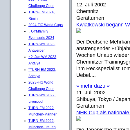
12. Juli 2002
Challenge Cups
Chemnitz
TURN-EM 2024,
Gerätturnen
Rimini
Kwiatkowski begann W
2024-FIG World Cups
I. GYMfamily
Eventserie 2024
Der Deutsche Mehrkam
TURN-WM 2023,
anstrengender Frühjah
Antwerpen
Wochen Urlaub wieder 
* 2. Jun.WM 2023,
Chemnitzer Trainingsg
Antalya
ihm Reckspezialist Tom
*TURN-EM 2023,
Uebel....
Antalya
2023-FIG World
» mehr dazu «
Challenge Cups
11. Juli 2002
TURN-WM 2022,
Shibuya, Tokyo / Japa
Liverpool
Gerätturnen
TURN-EM 2022,
NHK Cup als nationale 
München-Männer
TURN-EM 2022,
München-Frauen
Die Japanische Turnver