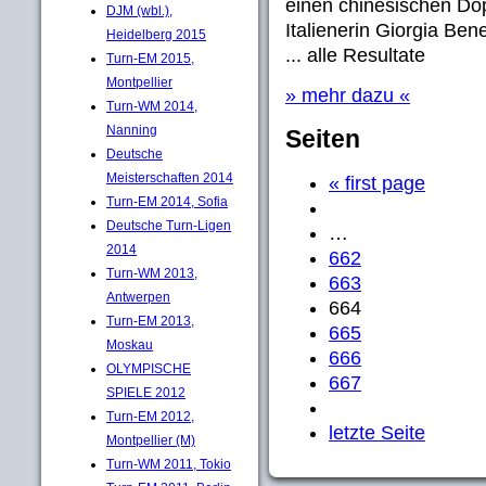
einen chinesischen Do
DJM (wbl.),
Italienerin Giorgia Ben
Heidelberg 2015
... alle Resultate
Turn-EM 2015,
Montpellier
» mehr dazu «
Turn-WM 2014,
Nanning
Seiten
Deutsche
Meisterschaften 2014
« first page
Turn-EM 2014, Sofia
Deutsche Turn-Ligen
…
2014
662
Turn-WM 2013,
663
Antwerpen
664
Turn-EM 2013,
665
Moskau
666
OLYMPISCHE
667
SPIELE 2012
Turn-EM 2012,
letzte Seite
Montpellier (M)
Turn-WM 2011, Tokio