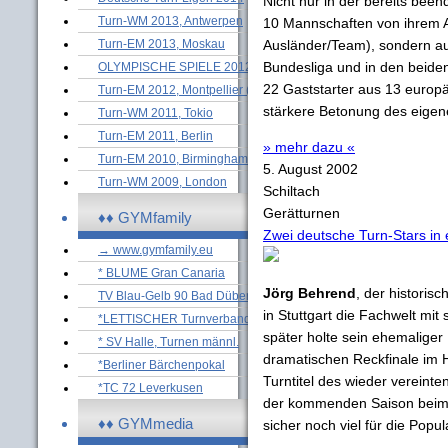
Nicht nur in der bereits been
Turn-WM 2013, Antwerpen
10 Mannschaften von ihrem 
Turn-EM 2013, Moskau
Ausländer/Team), sondern au
Bundesliga und in den beide
OLYMPISCHE SPIELE 2012
22 Gaststarter aus 13 europä
Turn-EM 2012, Montpellier (M)
stärkere Betonung des eige
Turn-WM 2011, Tokio
Turn-EM 2011, Berlin
» mehr dazu «
Turn-EM 2010, Birmingham (M)
5. August 2002
Turn-WM 2009, London
Schiltach
Gerätturnen
♦♦ GYMfamily
Zwei deutsche Turn-Stars in
→ www.gymfamily.eu
* BLUME Gran Canaria
Jörg Behrend
, der historis
TV Blau-Gelb 90 Bad Düben
in Stuttgart die Fachwelt mi
*LETTISCHER Turnverband
später holte sein ehemalig
* SV Halle, Turnen männl.
dramatischen Reckfinale im
*Berliner Bärchenpokal
Turntitel des wieder vereint
*TC 72 Leverkusen
der kommenden Saison bei
♦♦ GYMmedia
sicher noch viel für die Popu