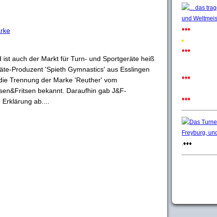
♦♦♦
rke
♦♦♦
 ist auch der Markt für Turn- und Sportgeräte heiß
te-Produzent 'Spieth Gymnastics' aus Esslingen
♦♦♦
die Trennung der Marke 'Reuther' vom
sen&Fritsen bekannt. Daraufhin gab J&F-
♦♦♦
Erklärung ab....
.♦♦♦