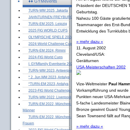
♦♦ GYMevents
Präsident der DEUTSCHEN
TURN-WM 2025, Jakarta
Geburtstag.
JAHNTURNEN FREYBURG
Nahezu 100 Gäste gratulierte
TURN-EM 2025, Leipzig
Teammanager des Erst-Bunde
2025 FIG WORLD CUPS
Entwicklung des Turnklubbs bet
OLYMPISCHE SPIELE 2024
» mehr dazu «
2024-World Challenge Cups
11. August 2002
TURN-EM 2024, Rimini
Cleveland/USA:
2024-FIG World Cups
Gerätturnen
I. GYMfamily Eventserie 2024
USA-Meisterschaften 2002
TURN-WM 2023, Antwerpen
* 2. Jun.WM 2023, Antalya
Vize-Weltmeister
Paul Ham
*TURN-EM 2023, Antalya
Vorkampfführung und wurde i
2023-FIG World Challenge Cups
Punkten neuer USA-Mehrkampfm
TURN-WM 2022, Liverpool
5-fache Landesmeister Blain
TURN-EM 2022, München-
Bronze gewinnt Guard Young
Männer
Sean Townsend fällt auf Ran
TURN-EM 2022, München-
Frauen
» mehr dazu «
2022-FIG World Challenge Cups