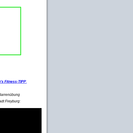
s Fitness-TIPP
:
e Barrenübung
adt Freyburg: