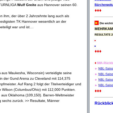
 TURNLIGA
Wulf Greite
aus Hannover seinen 60.
Bärchenpoka
♦♦♦
n ihm, der über 2 Jahrzehnte lang auch als
sligisten TK Hannover wesentlich an der
►
Die wicht
eiligt war und ist....
MEHRKAM
RESULTATE 2
♦♦♦
♦
IWA-Rückb
►
NBL-Sais
m
aus Waukesha, Wisconsin) verteidigte seine
►
NBL-Sais
n der Gund Arena zu Cleveland mit 114,375
►
NBL-Sais
eister. Auf Rang 2 folgt der Titelverteidiger und
►
NBL-Sais
e Wilson (Columbus/Ohio) mit 112,000 Punkten.
♦♦♦
 aus Oklahoma (109,150). Barren-Weltmeister
g sechs zurück. >> Resultate, Männer
Rückblic