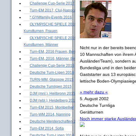
Challenge Cup-Serie 2017
Turn-EM 2017, Cluj-Napoca
* GYMfamily-Events 2016
OLYMPISCHE SPIELE 2016 -
Kunstturnen, Frauen
OLYMPISCHE SPIELE 2016 -
Kunstturnen, Männer
Nicht nur in der bereits been
Turn-EM, 2016 Frauen, Bern
10 Mannschaften von ihrem 
Turn-EM, 2016, Männer, Bern
Ausländer/Team), sondern au
Challenge Cup-Serie 2016
Bundesliga und in den beide
Deutsche Turn-Ligen 2016
Gaststarter aus 13 europäisc
TURN-WM, Glasgow 2015
lettische Boden-Olympiasieg
Deutsche Turnligen 2015
» mehr dazu «
DJM (mnl.), Heilbronn 2015
5. August 2002
DJM (wbl.), Heidelberg 2015
Deutsche Turnliga
Turn-EM 2015, Montpellier
Gerätturnen
Turn-WM 2014, Nanning
Noch immer starke Auslände
Deutsche Meisterschaften 2014
Turn-EM 2014, Sofia
Deutsche Turn-Ligen 2014