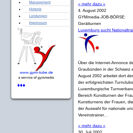
Management
» mehr dazu «
Historie
4. August 2002
Leistungen
GYMmedia-JOB-BÖRSE:
Impressum
Gerätturnen
Luxemburg sucht Nationaltrai
Über die Internet-Annonce d
Graubünden in der Schweiz er
August 2002 arbeitet dort de
der erfolgreichsten Turnclub
♦♦♦
Luxemburgische Turnverband 
Bereich Kunstturnen der Fra
Kunstturnens der Frauen, die
der Auswahl für nationale un
Vereinstrainer...
» mehr dazu «
30. Juli 2002