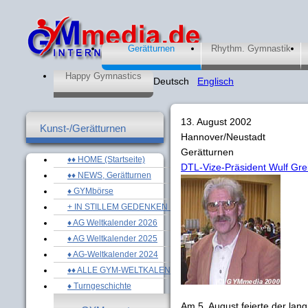
Gerätturnen
Rhythm. Gymnastik
Happy Gymnastics
Deutsch
Englisch
13. August 2002
Kunst-/Gerätturnen
Hannover/Neustadt
Gerätturnen
♦♦ HOME (Startseite)
DTL-Vize-Präsident Wulf Gre
♦♦ NEWS, Gerätturnen
♦ GYMbörse
+ IN STILLEM GEDENKEN ...
♦ AG Weltkalender 2026
♦ AG Weltkalender 2025
♦ AG-Weltkalender 2024
♦♦ ALLE GYM-WELTKALENDER
♦ Turngeschichte
Am 5. August feierte der lan