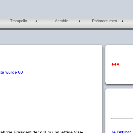
Trampolin
Aerobic
Rhönradturnen
♦♦♦
ite wurde 60
gjährige Präsident der dKLm und jetzige Vize-
34. Berliner