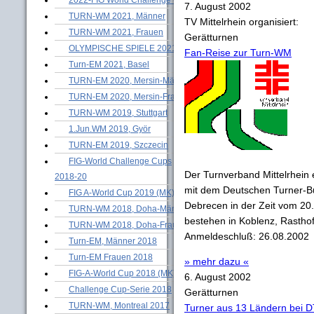
7. August 2002
TURN-WM 2021, Männer
TV Mittelrhein organisiert:
TURN-WM 2021, Frauen
Gerätturnen
OLYMPISCHE SPIELE 2021
Fan-Reise zur Turn-WM
Turn-EM 2021, Basel
TURN-EM 2020, Mersin-Männer
TURN-EM 2020, Mersin-Frauen
TURN-WM 2019, Stuttgart
1.Jun.WM 2019, Györ
TURN-EM 2019, Szczecin
FIG-World Challenge Cups
Der Turnverband Mittelrhein e
2018-20
mit dem Deutschen Turner-Bu
FIG A-World Cup 2019 (MK)
Debrecen in der Zeit vom 20
TURN-WM 2018, Doha-Männer
bestehen in Koblenz, Rastho
TURN-WM 2018, Doha-Frauen
Anmeldeschluß: 26.08.2002
Turn-EM, Männer 2018
Turn-EM Frauen 2018
» mehr dazu «
FIG-A-World Cup 2018 (MK)
6. August 2002
Challenge Cup-Serie 2018
Gerätturnen
TURN-WM, Montreal 2017
Turner aus 13 Ländern bei D