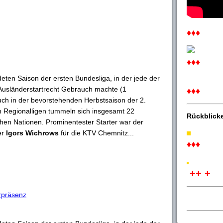
♦♦♦
♦♦♦
deten Saison der ersten Bundesliga, in der jede der
Ausländerstartrecht Gebrauch machte (1
♦♦♦
ch in der bevorstehenden Herbstsaison der 2.
n Regionalligen tummeln sich insgesamt 22
Rückblick
hen Nationen. Prominentester Starter war der
er
Igors Wichrows
für die KTV Chemnitz...
♦♦♦
++ +
rpräsenz