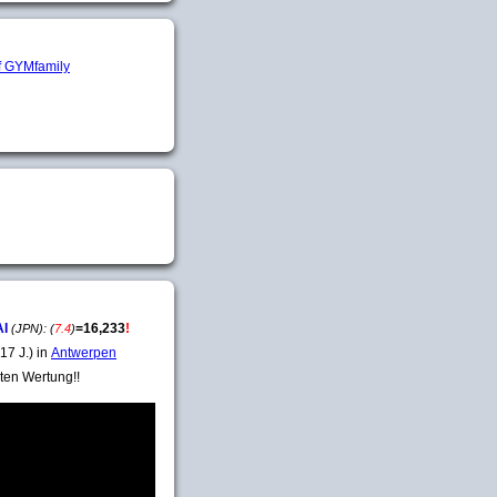
AI
=
16,233
!
(JPN):
(
7.4
)
17 J.) in
Antwerpen
ten Wertung!!