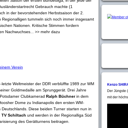
deten Saison der ersten Bundesliga, in der jede der
Ausländerstartrecht Gebrauch machte (1
ch in der bevorstehenden Herbstsaison der 2.
n Regionalligen tummeln sich noch immer insgesamt
ischen Nationen. Kritische Stimmen fordern
nen Nachwuchses... >> mehr dazu
 einem Verein
ch-letzte Weltmeister der DDR verblüffte 1989 zur WM
Kenzo SHIR
t seiner Goldmedaille am Sprunggerät. Drei Jahre
Der Jüngste (
er Potsdamer Clubkamerad
Ralph Büchner
in dem
mit der höchs
 Hoosher Dome zu Indianapolis den ersten WM-
en Deutschlands. Diese beiden Turner starten nun in
m
TV Schiltach
und werden in der Regionalliga Süd
larisierung des Gerätturnens beitragen.